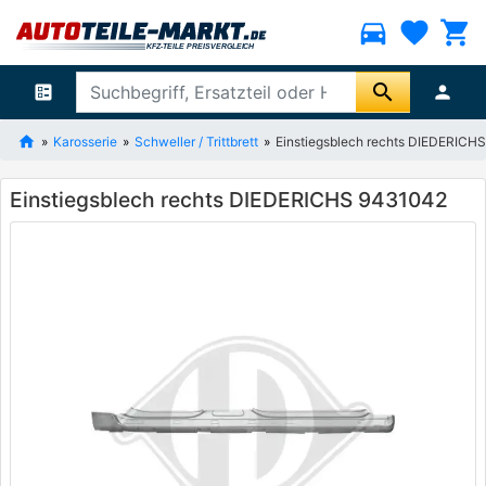
directions_car
favorite
shopping_cart
search
ballot
person
Karosserie
Schweller / Trittbrett
Einstiegsblech rechts DIEDERICH
Einstiegsblech rechts DIEDERICHS 9431042