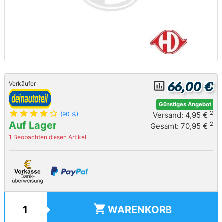
66,00 €
insert_chart_outlined
Verkäufer
Günstiges Angebot
star
star
star
star
star_outline
2
Versand: 4,95 €
(90 %)
Auf Lager
2
Gesamt: 70,95 €
1 Beobachten diesen Artikel
shopping_cart
WARENKORB