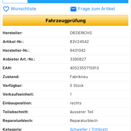
favorite_border
email
Wunschliste
Frage zum Artikel
Fahrzeugprüfung
Hersteller:
DIEDERICHS
Artikel-Nr.:
83V24542
Hersteller-Nr.:
9431042
Anbieter Art.-Nr.:
3390827
EAN:
4052355715913
Zustand:
Fabrikneu
Verfügbar:
5 Stück
Verkaufseinheit:
1
Einbauposition:
rechts
Teilabschnitt:
äusserer Teil
Reparaturblech:
Reparaturblech
Kategorie:
Schweller / Trittbrett