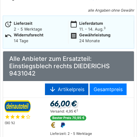
alle Angaben ohne Gewähr
more_time
calendar_today
Lieferzeit
Lieferdatum
3
2 - 5 Werktage
11. - 14. Aug.
undo
receipt
Widerrufsrecht
Gewährleistung
14 Tage
24 Monate
Alle Anbieter zum Ersatzteil:
Einstiegsblech rechts DIEDERICHS
9431042
arrow_downward
Artikelpreis
Gesamtpreis
66,00 €
2
Versand: 4,95 €
star
star
star
star
star_outline
Bester Preis 70,95 €
(90 %)
Lieferzeit: 2 - 5 Werktage