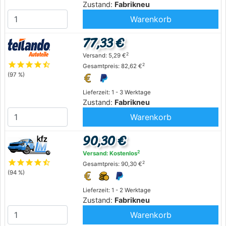
Zustand:
Fabrikneu
Warenkorb
77,33 €
2
Versand: 5,29 €
star
star
star
star
star_half
2
Gesamtpreis: 82,62 €
(97 %)
Lieferzeit: 1 - 3 Werktage
Zustand:
Fabrikneu
Warenkorb
90,30 €
2
Versand: Kostenlos
star
star
star
star
star_half
2
Gesamtpreis: 90,30 €
(94 %)
Lieferzeit: 1 - 2 Werktage
Zustand:
Fabrikneu
Warenkorb