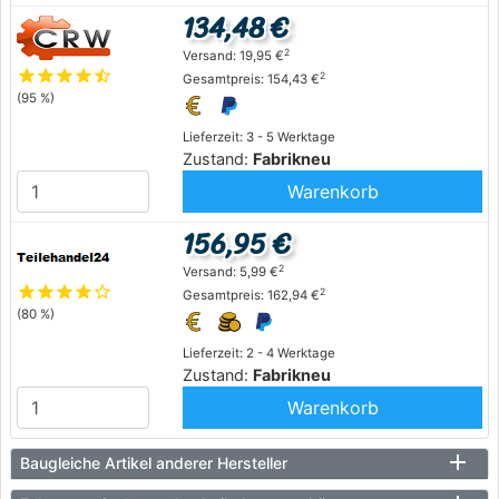
134,48 €
2
Versand: 19,95 €
star
star
star
star
star_half
2
Gesamtpreis: 154,43 €
(95 %)
Lieferzeit: 3 - 5 Werktage
Zustand:
Fabrikneu
Warenkorb
156,95 €
2
Versand: 5,99 €
star
star
star
star
star_outline
2
Gesamtpreis: 162,94 €
(80 %)
Lieferzeit: 2 - 4 Werktage
Zustand:
Fabrikneu
Warenkorb
Baugleiche Artikel anderer Hersteller