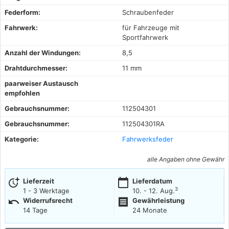
Federform:
Schraubenfeder
Fahrwerk:
für Fahrzeuge mit
Sportfahrwerk
Anzahl der Windungen:
8,5
Drahtdurchmesser:
11 mm
paarweiser Austausch
empfohlen
Gebrauchsnummer:
112504301
Gebrauchsnummer:
112504301RA
Kategorie:
Fahrwerksfeder
alle Angaben ohne Gewähr
more_time
calendar_today
Lieferzeit
Lieferdatum
3
1 - 3 Werktage
10. - 12. Aug.
undo
receipt
Widerrufsrecht
Gewährleistung
14 Tage
24 Monate