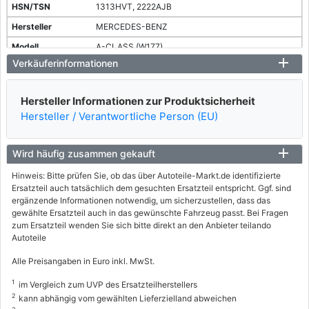
1313HVT, 2222AJB
MERCEDES-BENZ
A-CLASS (W177)
Verkäuferinformationen
A 180 (177.084)
100 / 136
Hersteller Informationen zur Produktsicherheit
06/2018 - heute
Hersteller / Verantwortliche Person (EU)
2222BLT
MERCEDES-BENZ
Wird häufig zusammen gekauft
A-CLASS (W177)
Hinweis: Bitte prüfen Sie, ob das über Autoteile-Markt.de identifizierte
Ersatzteil auch tatsächlich dem gesuchten Ersatzteil entspricht. Ggf. sind
A 180 Mild-Hybrid (177.084)
ergänzende Informationen notwendig, um sicherzustellen, dass das
100 / 136
gewählte Ersatzteil auch in das gewünschte Fahrzeug passt. Bei Fragen
zum Ersatzteil wenden Sie sich bitte direkt an den Anbieter teilando
10/2022 - heute
Autoteile
1313HPT, 2222AIU
Alle Preisangaben in Euro inkl. MwSt.
MERCEDES-BENZ
1
im Vergleich zum UVP des Ersatzteilherstellers
A-CLASS (W177)
2
kann abhängig vom gewählten Lieferzielland abweichen