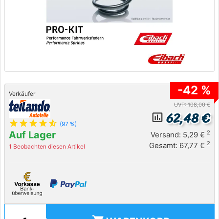
-42 %
Verkäufer
UVP: 108,00 €
62,48 €
insert_chart_outlined
star
star
star
star
star_half
(97 %)
Auf Lager
2
Versand: 5,29 €
2
Gesamt: 67,77 €
1 Beobachten diesen Artikel