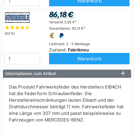
Warenkorb
86,18 €
2
Versand: 5,95 €
star
star
star
star
star_half
2
Gesamtpreis: 92,13 €
(93 %)
Lieferzeit: 2 - 5 Werktage
Zustand:
Fabrikneu
Warenkorb
Informationen zum Artikel
Das Produkt Fahrwerksfeder des Herstellers EIBACH
hat die Federform Schraubenfeder. Die
Herstellereinschränkungen lauten Eibach und der
Drahtdurchmesser beträgt 11 mm. Fahrwerksfeder hat
eine Länge von 307 mm und passt beispielsweise zu
Fahrzeugen von MERCEDES-BENZ.