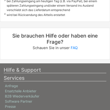
A 200 (177.087)
3
bei Zahlungseingang am heutigen Tag (z.B. via PayPal), bei einem
späteren Zahlungseingang und/oder einem Versand ins Ausland
120 / 163
verschiebt sich das Lieferdatum entsprechend
4
03/2018 - heute
wird bei Rücksendung des Altteils erstattet
2222BLS
MERCEDES-BENZ
Sie brauchen Hilfe oder haben eine
A-CLASS (W177)
Frage?
A 200 Mild-Hybrid (177.087)
Schauen Sie in unser
FAQ
120 / 163
10/2022 - heute
Hilfe & Support
Services
Anfrage
Ersatzteile Anbieter
B2B Wiederverkäufer
Software Partner
Presse