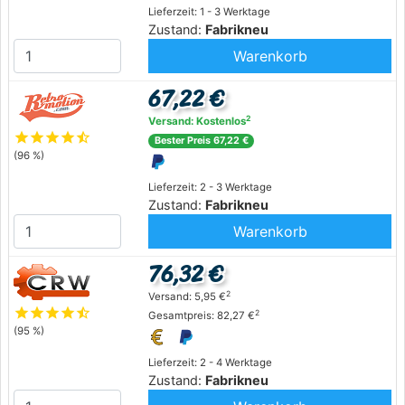
Lieferzeit: 1 - 3 Werktage
Zustand:
Fabrikneu
Warenkorb
67,22 €
2
Versand: Kostenlos
star
star
star
star
star_half
Bester Preis 67,22 €
(96 %)
Lieferzeit: 2 - 3 Werktage
Zustand:
Fabrikneu
Warenkorb
76,32 €
2
Versand: 5,95 €
star
star
star
star
star_half
2
Gesamtpreis: 82,27 €
(95 %)
Lieferzeit: 2 - 4 Werktage
Zustand:
Fabrikneu