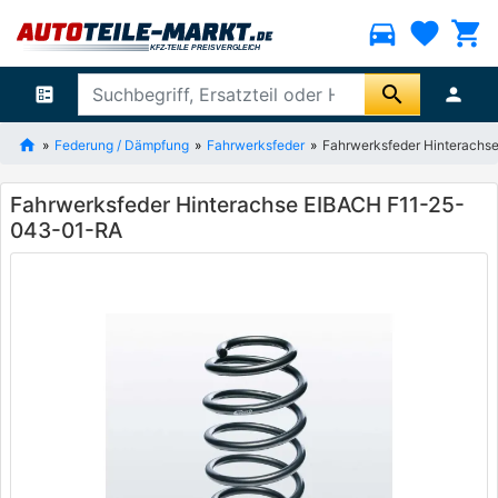
directions_car
favorite
shopping_cart
search
ballot
person
Federung / Dämpfung
Fahrwerksfeder
Fahrwerksfeder Hinterach
Fahrwerksfeder Hinterachse EIBACH F11-25-
043-01-RA