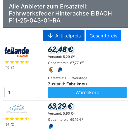
Alle Anbieter zum Ersatzteil:
Fahrwerksfeder Hinterachse EIBACH
F11-25-043-01-RA
arrow_downward
Artikelpreis
Gesamtpreis
62,48 €
2
Versand: 5,29 €
star
star
star
star
star_half
2
Gesamtpreis: 67,77 €
(97 %)
Lieferzeit: 1 - 3 Werktage
Zustand:
Fabrikneu
Warenkorb
63,29 €
2
Versand: 5,90 €
star
star
star
star
star_half
2
Gesamtpreis: 69,19 €
(97 %)