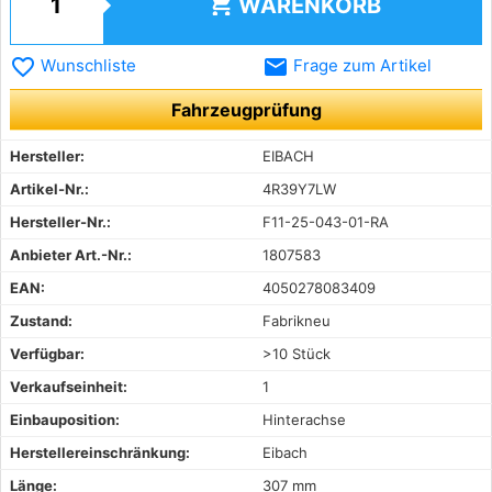
shopping_cart
WARENKORB
favorite_border
email
Wunschliste
Frage zum Artikel
Fahrzeugprüfung
Hersteller:
EIBACH
Artikel-Nr.:
4R39Y7LW
Hersteller-Nr.:
F11-25-043-01-RA
Anbieter Art.-Nr.:
1807583
EAN:
4050278083409
Zustand:
Fabrikneu
Verfügbar:
>10 Stück
Verkaufseinheit:
1
Einbauposition:
Hinterachse
Herstellereinschränkung:
Eibach
Länge:
307 mm