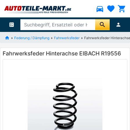
directions_car
favorite
shopping_cart
search
ballot
person
Federung / Dämpfung
Fahrwerksfeder
Fahrwerksfeder Hinterachs
Fahrwerksfeder Hinterachse EIBACH R19556