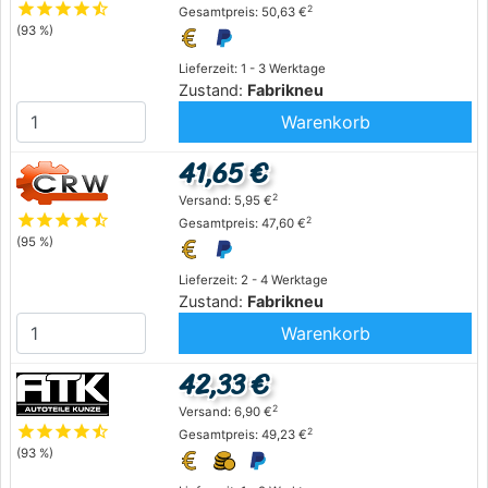
star
star
star
star
star_half
2
Gesamtpreis: 50,63 €
(93 %)
Lieferzeit: 1 - 3 Werktage
Zustand:
Fabrikneu
Warenkorb
41,65 €
2
Versand: 5,95 €
star
star
star
star
star_half
2
Gesamtpreis: 47,60 €
(95 %)
Lieferzeit: 2 - 4 Werktage
Zustand:
Fabrikneu
Warenkorb
42,33 €
2
Versand: 6,90 €
star
star
star
star
star_half
2
Gesamtpreis: 49,23 €
(93 %)