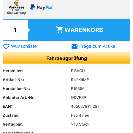
shopping_cart
WARENKORB
favorite_border
email
Wunschliste
Frage zum Artikel
Fahrzeugprüfung
Hersteller:
EIBACH
Artikel-Nr.:
R4YK4ME
Hersteller-Nr.:
R19556
Anbieter Art.-Nr.:
G0VFSP
EAN:
4050278111287
Zustand:
Fabrikneu
Verfügbar:
>10 Stück
Verkaufseinheit:
1