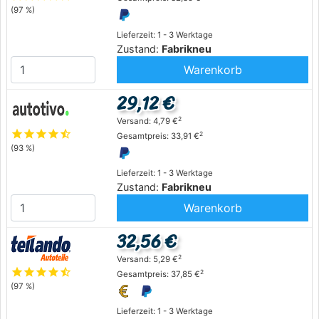
(97 %)
Lieferzeit: 1 - 3 Werktage
Zustand:
Fabrikneu
Warenkorb
29,12 €
2
Versand: 4,79 €
star
star
star
star
star_half
2
Gesamtpreis: 33,91 €
(93 %)
Lieferzeit: 1 - 3 Werktage
Zustand:
Fabrikneu
Warenkorb
32,56 €
2
Versand: 5,29 €
star
star
star
star
star_half
2
Gesamtpreis: 37,85 €
(97 %)
Lieferzeit: 1 - 3 Werktage