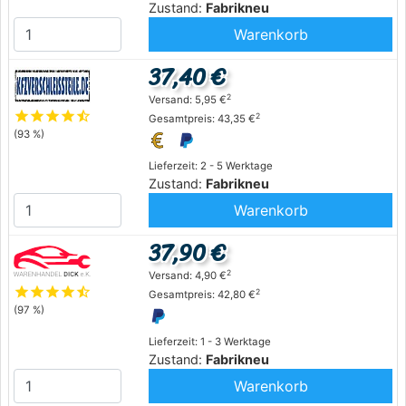
Zustand:
Fabrikneu
Warenkorb
37,40 €
2
Versand: 5,95 €
star
star
star
star
star_half
2
Gesamtpreis: 43,35 €
(93 %)
Lieferzeit: 2 - 5 Werktage
Zustand:
Fabrikneu
Warenkorb
37,90 €
2
Versand: 4,90 €
star
star
star
star
star_half
2
Gesamtpreis: 42,80 €
(97 %)
Lieferzeit: 1 - 3 Werktage
Zustand:
Fabrikneu
Warenkorb