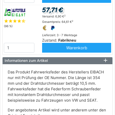
57,71 €
2
Versand: 6,90 €
star
star
star
star
star_half
2
Gesamtpreis: 64,61 €
(96 %)
Lieferzeit: 3 - 7 Werktage
Zustand:
Fabrikneu
Warenkorb
Informationen zum Artikel
Das Produkt Fahrwerksfeder des Herstellers EIBACH
nur mit Prüfung der OE Nummer. Die Länge ist 354
mm und der Drahtdurchmesser beträgt 10,5 mm.
Fahrwerksfeder hat die Federform Schraubenfeder
mit konstantem Drahtdurchmesser und passt
beispielsweise zu Fahrzeugen von VW und SEAT.
Der angebotene Artikel wird unter anderem unter den