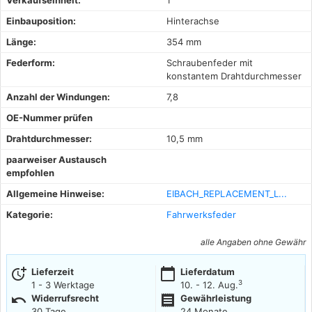
Einbauposition:
Hinterachse
Länge:
354 mm
Federform:
Schraubenfeder mit
konstantem Drahtdurchmesser
Anzahl der Windungen:
7,8
OE-Nummer prüfen
Drahtdurchmesser:
10,5 mm
paarweiser Austausch
empfohlen
Allgemeine Hinweise:
EIBACH_REPLACEMENT_L...
Kategorie:
Fahrwerksfeder
alle Angaben ohne Gewähr
more_time
calendar_today
Lieferzeit
Lieferdatum
3
1 - 3 Werktage
10. - 12. Aug.
undo
receipt
Widerrufsrecht
Gewährleistung
30 Tage
24 Monate