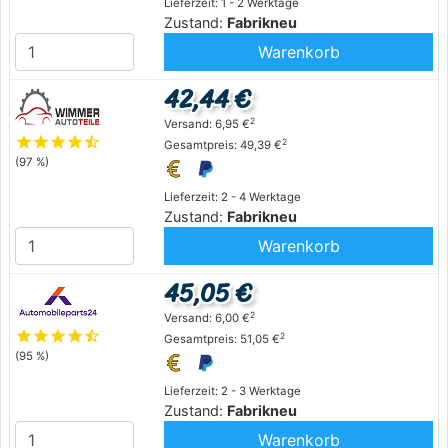
Lieferzeit: 1 - 2 Werktage
Zustand:
Fabrikneu
Warenkorb
42,44 €
2
Versand: 6,95 €
star
star
star
star
star_half
2
Gesamtpreis: 49,39 €
(97 %)
Lieferzeit: 2 - 4 Werktage
Zustand:
Fabrikneu
Warenkorb
45,05 €
2
Versand: 6,00 €
star
star
star
star
star_half
2
Gesamtpreis: 51,05 €
(95 %)
Lieferzeit: 2 - 3 Werktage
Zustand:
Fabrikneu
Warenkorb