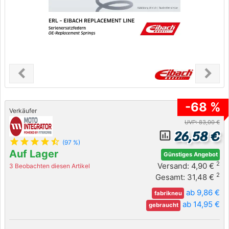
chevron_left
chevron_right
Previous
Next
-68 %
Verkäufer
UVP: 83,00 €
26,58 €
insert_chart_outlined
star
star
star
star
star_half
(97 %)
Auf Lager
Günstiges Angebot
2
Versand: 4,90 €
3 Beobachten diesen Artikel
2
Gesamt: 31,48 €
ab 9,86 €
fabrikneu
ab 14,95 €
gebraucht