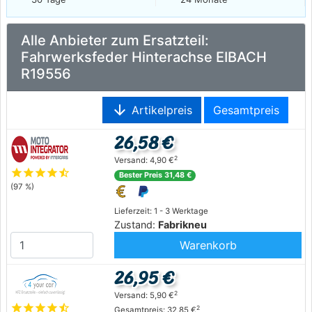
Alle Anbieter zum Ersatzteil:
Fahrwerksfeder Hinterachse EIBACH
R19556
arrow_downward
Artikelpreis
Gesamtpreis
26,58 €
2
Versand: 4,90 €
star
star
star
star
star_half
Bester Preis 31,48 €
(97 %)
Lieferzeit: 1 - 3 Werktage
Zustand:
Fabrikneu
Warenkorb
26,95 €
2
Versand: 5,90 €
star
star
star
star
star_half
2
Gesamtpreis: 32,85 €