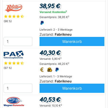
38,95 €
2
Versand: Kostenlos
star
star
star
star
star_half
2
Gesamtpreis: 38,95 €
(96 %)
Lieferzeit: 2 - 3 Werktage
Zustand:
Fabrikneu
Warenkorb
40,30 €
2
Versand: 5,90 €
star
star
star
star
star_half
2
Gesamtpreis: 46,20 €
(97 %)
Lieferzeit: 1 - 3 Werktage
Zustand:
Fabrikneu
Warenkorb
40,53 €
2
Versand: 10,10 €