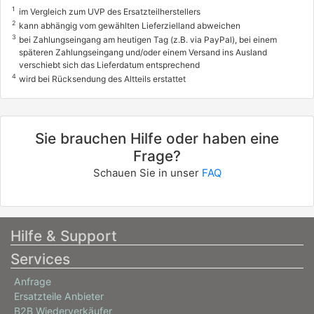
1
im Vergleich zum UVP des Ersatzteilherstellers
PANDA (169_)
2
kann abhängig vom gewählten Lieferzielland abweichen
1.3 D Multijet (169.AXC1A)
3
bei Zahlungseingang am heutigen Tag (z.B. via PayPal), bei einem
späteren Zahlungseingang und/oder einem Versand ins Ausland
51 / 70
verschiebt sich das Lieferdatum entsprechend
4
09/2003 - heute
wird bei Rücksendung des Altteils erstattet
4136ADG
FIAT
Sie brauchen Hilfe oder haben eine
PANDA (169_)
Frage?
1.3 D Multijet (169AXG1A, 169AXD1A)
Schauen Sie in unser
FAQ
55 / 75
06/2006 - 08/2013
Hilfe & Support
Services
Anfrage
Ersatzteile Anbieter
B2B Wiederverkäufer