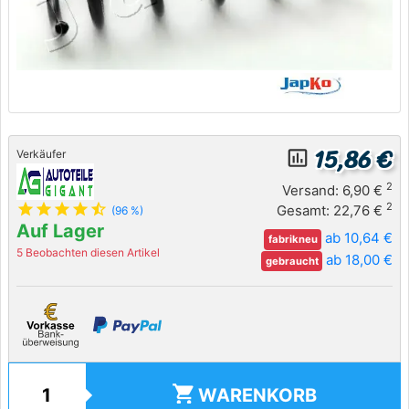
15,86 €
insert_chart_outlined
Verkäufer
2
Versand: 6,90 €
star
star
star
star
star_half
2
Gesamt: 22,76 €
(96 %)
Auf Lager
ab 10,64 €
fabrikneu
5 Beobachten diesen Artikel
ab 18,00 €
gebraucht
shopping_cart
WARENKORB