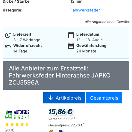
Dicke / Stärke:
12 mm
Kategorie:
Fahrwerksfeder
alle Angaben ohne Gewähr
more_time
calendar_today
Lieferzeit
Lieferdatum
3
3 - 7 Werktage
12. - 18. Aug.
undo
receipt
Widerrufsrecht
Gewährleistung
14 Tage
24 Monate
Alle Anbieter zum Ersatzteil:
Fahrwerksfeder Hinterachse JAPKO
ZCJ5596A
arrow_downward
Artikelpreis
Gesamtpreis
15,86 €
2
Versand: 6,90 €
star
star
star
star
star_half
2
Gesamtpreis: 22,76 €
(96 %)