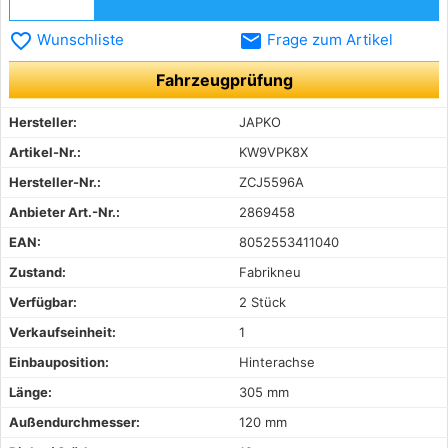
favorite_border
email
Wunschliste
Frage zum Artikel
Fahrzeugprüfung
Hersteller:
JAPKO
Artikel-Nr.:
KW9VPK8X
Hersteller-Nr.:
ZCJ5596A
Anbieter Art.-Nr.:
2869458
EAN:
8052553411040
Zustand:
Fabrikneu
Verfügbar:
2 Stück
Verkaufseinheit:
1
Einbauposition:
Hinterachse
Länge:
305 mm
Außendurchmesser:
120 mm