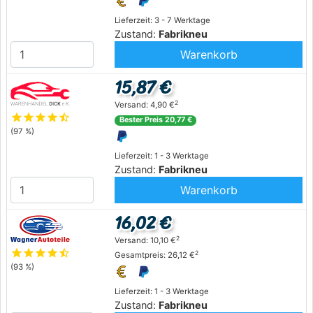
Lieferzeit: 3 - 7 Werktage
Zustand:
Fabrikneu
Warenkorb
15,87 €
2
Versand: 4,90 €
star
star
star
star
star_half
Bester Preis 20,77 €
(97 %)
Lieferzeit: 1 - 3 Werktage
Zustand:
Fabrikneu
Warenkorb
16,02 €
2
Versand: 10,10 €
star
star
star
star
star_half
2
Gesamtpreis: 26,12 €
(93 %)
Lieferzeit: 1 - 3 Werktage
Zustand:
Fabrikneu