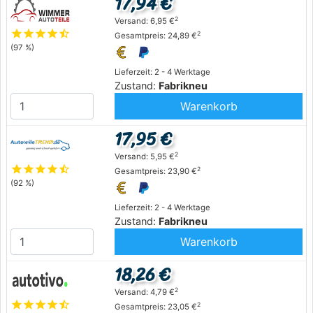
17,94 €
2
Versand: 6,95 €
star
star
star
star
star_half
2
Gesamtpreis: 24,89 €
(97 %)
Lieferzeit: 2 - 4 Werktage
Zustand:
Fabrikneu
Warenkorb
17,95 €
2
Versand: 5,95 €
star
star
star
star
star_half
2
Gesamtpreis: 23,90 €
(92 %)
Lieferzeit: 2 - 4 Werktage
Zustand:
Fabrikneu
Warenkorb
18,26 €
2
Versand: 4,79 €
star
star
star
star
star_half
2
Gesamtpreis: 23,05 €