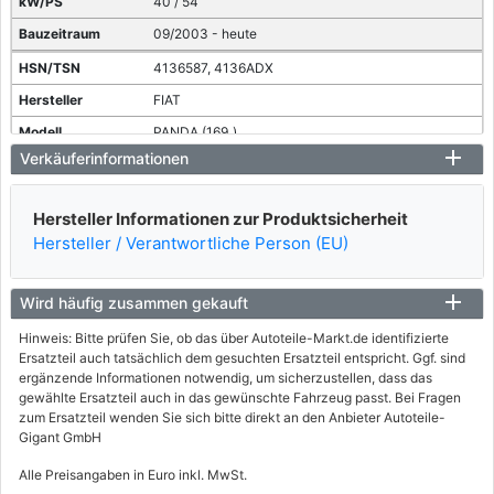
40 / 54
09/2003 - heute
4136587, 4136ADX
FIAT
PANDA (169_)
Verkäuferinformationen
1.2 (169.AXB11, 169.AXB1A)
44 / 60
Hersteller Informationen zur Produktsicherheit
09/2003 - heute
Hersteller / Verantwortliche Person (EU)
4136AOI
FIAT
Wird häufig zusammen gekauft
PANDA (169_)
Hinweis: Bitte prüfen Sie, ob das über Autoteile-Markt.de identifizierte
Ersatzteil auch tatsächlich dem gesuchten Ersatzteil entspricht. Ggf. sind
1.2 (169AXF2A, 169AXF1A)
ergänzende Informationen notwendig, um sicherzustellen, dass das
51 / 69
gewählte Ersatzteil auch in das gewünschte Fahrzeug passt. Bei Fragen
zum Ersatzteil wenden Sie sich bitte direkt an den Anbieter Autoteile-
03/2010 - 08/2013
Gigant GmbH
4136588, 4136AOH
Alle Preisangaben in Euro inkl. MwSt.
FIAT