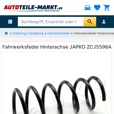
directions_car
favorite
shopping_cart
search
ballot
person
Federung / Dämpfung
Fahrwerksfeder
Fahrwerksfeder Hinterach
Fahrwerksfeder Hinterachse JAPKO ZCJ5596A