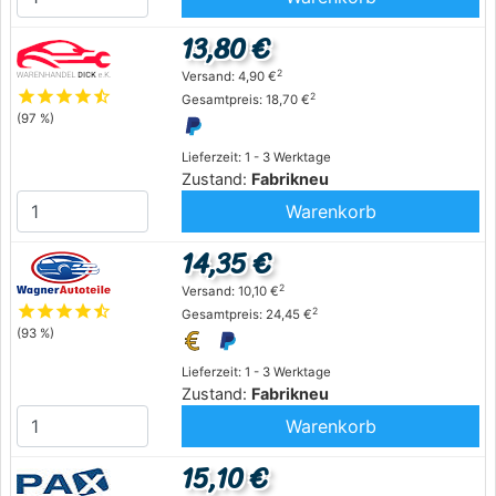
13,80 €
2
Versand: 4,90 €
star
star
star
star
star_half
2
Gesamtpreis: 18,70 €
(97 %)
Lieferzeit: 1 - 3 Werktage
Zustand:
Fabrikneu
Warenkorb
14,35 €
2
Versand: 10,10 €
star
star
star
star
star_half
2
Gesamtpreis: 24,45 €
(93 %)
Lieferzeit: 1 - 3 Werktage
Zustand:
Fabrikneu
Warenkorb
15,10 €