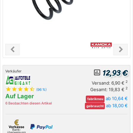
chevron_left
chevron_right
Previous
Next
12,93 €
insert_chart_outlined
Verkäufer
2
Versand: 6,90 €
star
star
star
star
star_half
2
Gesamt: 19,83 €
(96 %)
Auf Lager
ab 10,64 €
fabrikneu
6 Beobachten diesen Artikel
ab 18,00 €
gebraucht