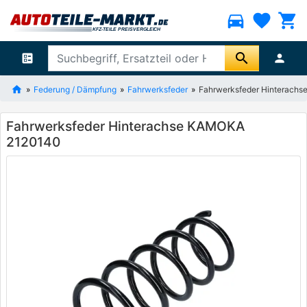
directions_car
favorite
shopping_cart
search
ballot
person
Federung / Dämpfung
Fahrwerksfeder
Fahrwerksfeder Hinterach
Fahrwerksfeder Hinterachse KAMOKA
2120140