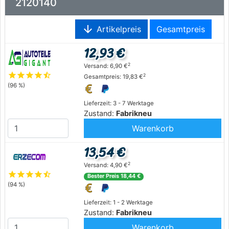
2120140
arrow_downward
Artikelpreis
Gesamtpreis
12,93 €
2
Versand: 6,90 €
star
star
star
star
star_half
2
Gesamtpreis: 19,83 €
(96 %)
Lieferzeit: 3 - 7 Werktage
Zustand:
Fabrikneu
Warenkorb
13,54 €
2
Versand: 4,90 €
star
star
star
star
star_half
Bester Preis 18,44 €
(94 %)
Lieferzeit: 1 - 2 Werktage
Zustand:
Fabrikneu
Warenkorb