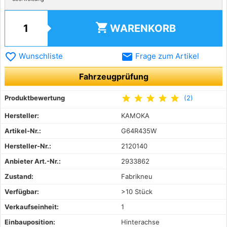
shopping_cart
WARENKORB
favorite_border
email
Wunschliste
Frage zum Artikel
Fahrzeugprüfung
star
star
star
star
star
Produktbewertung
(2)
Hersteller:
KAMOKA
Artikel-Nr.:
G64R435W
Hersteller-Nr.:
2120140
Anbieter Art.-Nr.:
2933862
Zustand:
Fabrikneu
Verfügbar:
>10 Stück
Verkaufseinheit:
1
Einbauposition:
Hinterachse