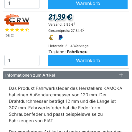
Warenkorb
21,39 €
2
Versand: 5,95 €
star
star
star
star
star_half
2
Gesamtpreis: 27,34 €
(95 %)
Lieferzeit: 2 - 4 Werktage
Zustand:
Fabrikneu
Warenkorb
Informationen zum Artikel
Das Produkt Fahrwerksfeder des Herstellers KAMOKA
hat einen Außendurchmesser von 120 mm. Der
Drahtdurchmesser beträgt 12 mm und die Länge ist
307 mm. Fahrwerksfeder hat die Federform
Schraubenfeder und passt beispielsweise zu
Fahrzeugen von FIAT.
Der angebotene Artikel wird unter anderem unter den