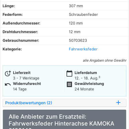
Länge:
307 mm
Federform:
Schraubenfeder
Außendurchmesser:
120 mm
Drahtdurchmesser:
12 mm
Gebrauchsnummer:
50703623
Kategorie:
Fahrwerksfeder
alle Angaben ohne Gewähr
more_time
calendar_today
Lieferzeit
Lieferdatum
3
3 - 7 Werktage
12. - 18. Aug.
undo
receipt
Widerrufsrecht
Gewährleistung
14 Tage
24 Monate
Produktbewertungen (2)
Alle Anbieter zum Ersatzteil:
Fahrwerksfeder Hinterachse KAMOKA