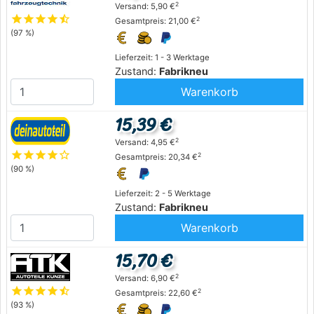
2
Versand: 5,90 €
star
star
star
star
star_half
2
Gesamtpreis: 21,00 €
(97 %)
Lieferzeit: 1 - 3 Werktage
Zustand:
Fabrikneu
Warenkorb
15,39 €
2
Versand: 4,95 €
star
star
star
star
star_outline
2
Gesamtpreis: 20,34 €
(90 %)
Lieferzeit: 2 - 5 Werktage
Zustand:
Fabrikneu
Warenkorb
15,70 €
2
Versand: 6,90 €
star
star
star
star
star_half
2
Gesamtpreis: 22,60 €
(93 %)