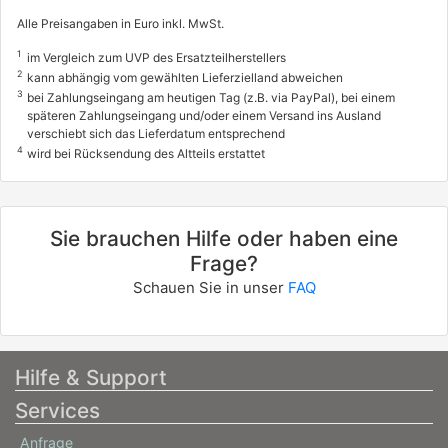
1.2 (169AXF2A, 169AXF1A)
Alle Preisangaben in Euro inkl. MwSt.
51 / 69
1
im Vergleich zum UVP des Ersatzteilherstellers
03/2010 - 08/2013
2
kann abhängig vom gewählten Lieferzielland abweichen
3
bei Zahlungseingang am heutigen Tag (z.B. via PayPal), bei einem
4136588, 4136AOH
späteren Zahlungseingang und/oder einem Versand ins Ausland
FIAT
verschiebt sich das Lieferdatum entsprechend
4
wird bei Rücksendung des Altteils erstattet
PANDA (169_)
1.3 D Multijet (169.AXC1A)
51 / 70
Sie brauchen Hilfe oder haben eine
09/2003 - heute
Frage?
4136ADG
Schauen Sie in unser
FAQ
FIAT
PANDA (169_)
1.3 D Multijet (169AXG1A, 169AXD1A)
Hilfe & Support
55 / 75
Services
06/2006 - 08/2013
Anfrage