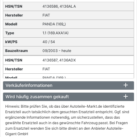
4136586, 4136ALA
FIAT
PANDA (169_)
1.1 (169.AXA1A)
40 / 54
09/2003 - heute
4136587, 4136ADX
FIAT
PANDA (169_)
Verkäuferinformationen
1.2 (169.AXB11, 169.AXB1A)
44 / 60
Wird häufig zusammen gekauft
09/2003 - heute
Hinweis: Bitte prüfen Sie, ob das über Autoteile-Markt.de identifizierte
Ersatzteil auch tatsächlich dem gesuchten Ersatzteil entspricht. Ggf. sind
4136AOI
ergänzende Informationen notwendig, um sicherzustellen, dass das
gewählte Ersatzteil auch in das gewünschte Fahrzeug passt. Bei Fragen
FIAT
zum Ersatzteil wenden Sie sich bitte direkt an den Anbieter Autoteile-
PANDA (169_)
Gigant GmbH