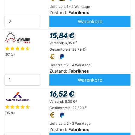
Lieferzeit: 1 - 2 Werktage
Zustand:
Fabrikneu
Warenkorb
15,84 €
2
Versand: 6,95 €
star
star
star
star
star_half
2
Gesamtpreis: 22,79 €
(97 %)
Lieferzeit: 2 - 4 Werktage
Zustand:
Fabrikneu
Warenkorb
16,52 €
2
Versand: 6,00 €
star
star
star
star
star_half
2
Gesamtpreis: 22,52 €
(95 %)
Lieferzeit: 2 - 3 Werktage
Zustand:
Fabrikneu