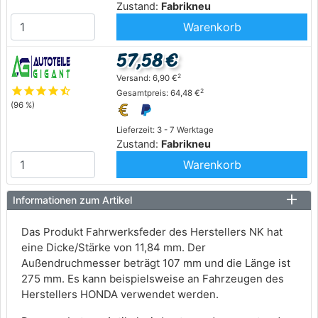
Zustand:
Fabrikneu
Warenkorb
57,58 €
2
Versand: 6,90 €
star
star
star
star
star_half
2
Gesamtpreis: 64,48 €
(96 %)
Lieferzeit: 3 - 7 Werktage
Zustand:
Fabrikneu
Warenkorb
Informationen zum Artikel
Das Produkt Fahrwerksfeder des Herstellers NK hat
eine Dicke/Stärke von 11,84 mm. Der
Außendruchmesser beträgt 107 mm und die Länge ist
275 mm. Es kann beispielsweise an Fahrzeugen des
Herstellers HONDA verwendet werden.