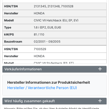
2131345, 2131348, 7100528
HONDA
CIVIC VII Hatchback (EU, EP, EV)
1.6 i (EP2, EU8, EU6)
81 / 110
02/2001 - 09/2005
7100529
HONDA
CIVIC VII Stufenheck (ES, ET)
Verkäuferinformationen
1.4 (ES4)
66 / 90
Hersteller Informationen zur Produktsicherheit
12/2000 - 09/2005
Hersteller / Verantwortliche Person (EU)
7100530
HONDA
Wird häufig zusammen gekauft
CIVIC VII Stufenheck (ES, ET)
Hinweis: Bitte prüfen Sie, ob das über Autoteile-Markt.de identifizierte