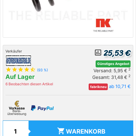
25,53 €
insert_chart_outlined
Verkäufer
Günstiges Angebot
star
star
star
star
star_half
2
Versand: 5,95 €
(93 %)
Auf Lager
2
Gesamt: 31,48 €
6 Beobachten diesen Artikel
ab 10,71 €
fabrikneu
shopping_cart
WARENKORB