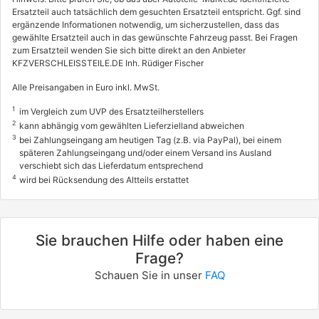
Ersatzteil auch tatsächlich dem gesuchten Ersatzteil entspricht. Ggf. sind
1.6 (ES5)
ergänzende Informationen notwendig, um sicherzustellen, dass das
81 / 110
gewählte Ersatzteil auch in das gewünschte Fahrzeug passt. Bei Fragen
zum Ersatzteil wenden Sie sich bitte direkt an den Anbieter
02/2001 - 09/2005
KFZVERSCHLEISSTEILE.DE Inh. Rüdiger Fischer
Alle Preisangaben in Euro inkl. MwSt.
1
im Vergleich zum UVP des Ersatzteilherstellers
2
kann abhängig vom gewählten Lieferzielland abweichen
3
bei Zahlungseingang am heutigen Tag (z.B. via PayPal), bei einem
späteren Zahlungseingang und/oder einem Versand ins Ausland
verschiebt sich das Lieferdatum entsprechend
4
wird bei Rücksendung des Altteils erstattet
Sie brauchen Hilfe oder haben eine
Frage?
Schauen Sie in unser
FAQ