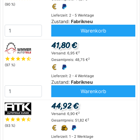
(90 %)
Lieferzeit: 2 - 5 Werktage
Zustand:
Fabrikneu
Warenkorb
41,80 €
2
Versand: 6,95 €
star
star
star
star
star_half
2
Gesamtpreis: 48,75 €
(97 %)
Lieferzeit: 2 - 4 Werktage
Zustand:
Fabrikneu
Warenkorb
44,92 €
2
Versand: 6,90 €
star
star
star
star
star_half
2
Gesamtpreis: 51,82 €
(93 %)
Lieferzeit: 1 - 2 Werktage