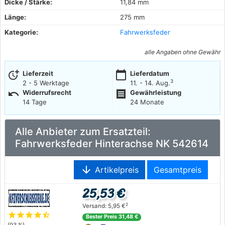
Dicke / Stärke:
11,84 mm
Länge:
275 mm
Kategorie:
Fahrwerksfeder
alle Angaben ohne Gewähr
more_time
calendar_today
Lieferzeit
Lieferdatum
3
2 - 5 Werktage
11. - 14. Aug.
undo
receipt
Widerrufsrecht
Gewährleistung
14 Tage
24 Monate
Alle Anbieter zum Ersatzteil:
Fahrwerksfeder Hinterachse NK 542614
arrow_downward
Artikelpreis
Gesamtpreis
25,53 €
2
Versand: 5,95 €
star
star
star
star
star_half
Bester Preis 31,48 €