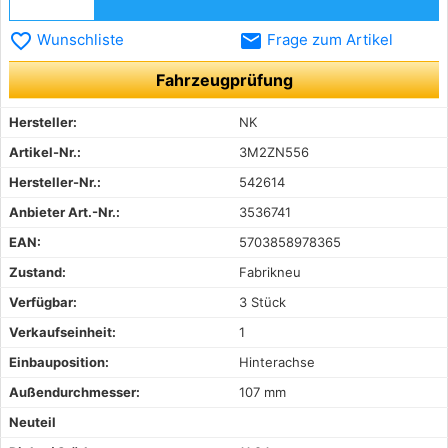
favorite_border
email
Wunschliste
Frage zum Artikel
Fahrzeugprüfung
Hersteller:
NK
Artikel-Nr.:
3M2ZN556
Hersteller-Nr.:
542614
Anbieter Art.-Nr.:
3536741
EAN:
5703858978365
Zustand:
Fabrikneu
Verfügbar:
3 Stück
Verkaufseinheit:
1
Einbauposition:
Hinterachse
Außendurchmesser:
107 mm
Neuteil