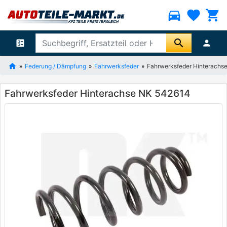
directions_car
favorite
shopping_cart
search
ballot
person
Federung / Dämpfung
Fahrwerksfeder
Fahrwerksfeder Hinterachs
Fahrwerksfeder Hinterachse NK 542614