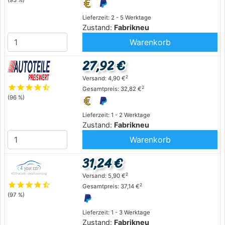
(93 %)
Lieferzeit: 2 - 5 Werktage
Zustand:
Fabrikneu
Warenkorb
27,92 €
2
Versand: 4,90 €
star
star
star
star
star_half
2
Gesamtpreis: 32,82 €
(96 %)
Lieferzeit: 1 - 2 Werktage
Zustand:
Fabrikneu
Warenkorb
31,24 €
2
Versand: 5,90 €
star
star
star
star
star_half
2
Gesamtpreis: 37,14 €
(97 %)
Lieferzeit: 1 - 3 Werktage
Zustand:
Fabrikneu