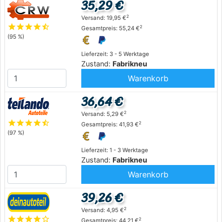
35,29 €
2
Versand: 19,95 €
star
star
star
star
star_half
2
Gesamtpreis: 55,24 €
(95 %)
Lieferzeit: 3 - 5 Werktage
Zustand:
Fabrikneu
Warenkorb
36,64 €
2
Versand: 5,29 €
star
star
star
star
star_half
2
Gesamtpreis: 41,93 €
(97 %)
Lieferzeit: 1 - 3 Werktage
Zustand:
Fabrikneu
Warenkorb
39,26 €
2
Versand: 4,95 €
star
star
star
star
star_outline
2
Gesamtpreis: 44,21 €