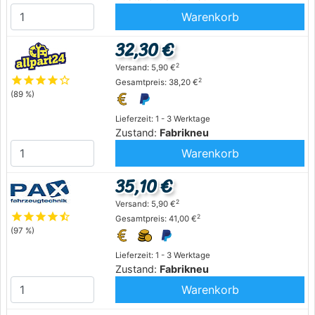
Warenkorb
32,30 €
2
Versand: 5,90 €
star
star
star
star
star_outline
2
Gesamtpreis: 38,20 €
(89 %)
Lieferzeit: 1 - 3 Werktage
Zustand:
Fabrikneu
Warenkorb
35,10 €
2
Versand: 5,90 €
star
star
star
star
star_half
2
Gesamtpreis: 41,00 €
(97 %)
Lieferzeit: 1 - 3 Werktage
Zustand:
Fabrikneu
Warenkorb