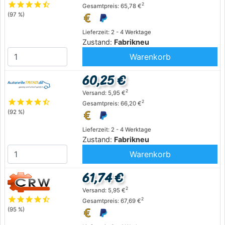
star
star
star
star
star_half
2
Gesamtpreis: 65,78 €
(97 %)
Lieferzeit: 2 - 4 Werktage
Zustand:
Fabrikneu
Warenkorb
60,25 €
2
Versand: 5,95 €
star
star
star
star
star_half
2
Gesamtpreis: 66,20 €
(92 %)
Lieferzeit: 2 - 4 Werktage
Zustand:
Fabrikneu
Warenkorb
61,74 €
2
Versand: 5,95 €
star
star
star
star
star_half
2
Gesamtpreis: 67,69 €
(95 %)