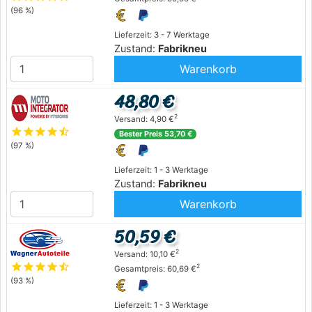
(96 %)
Lieferzeit: 3 - 7 Werktage
Zustand:
Fabrikneu
Warenkorb
48,80 €
2
Versand: 4,90 €
star
star
star
star
star_half
Bester Preis 53,70 €
(97 %)
Lieferzeit: 1 - 3 Werktage
Zustand:
Fabrikneu
Warenkorb
50,59 €
2
Versand: 10,10 €
star
star
star
star
star_half
2
Gesamtpreis: 60,69 €
(93 %)
Lieferzeit: 1 - 3 Werktage