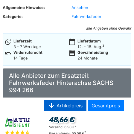
Allgemeine Hinweise:
Ansehen
Kategorie:
Fahrwerksfeder
alle Angaben ohne Gewähr
more_time
calendar_today
Lieferzeit
Lieferdatum
3
3 - 7 Werktage
12. - 18. Aug.
undo
receipt
Widerrufsrecht
Gewährleistung
14 Tage
24 Monate
Alle Anbieter zum Ersatzteil:
Fahrwerksfeder Hinterachse SACHS
994 266
arrow_downward
Artikelpreis
Gesamtpreis
48,66 €
2
Versand: 6,90 €
star
star
star
star
star_half
2
Gesamtpreis: 55,56 €