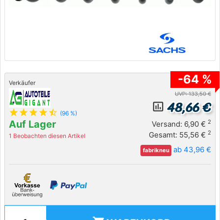
-64 %
Verkäufer
UVP: 133,50 €
48,66 €
insert_chart_outlined
star
star
star
star
star_half
(96 %)
Auf Lager
2
Versand: 6,90 €
2
Gesamt: 55,56 €
1 Beobachten diesen Artikel
ab 43,96 €
fabrikneu