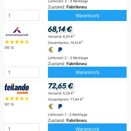
Lieferzeit: 2 - 4 Werktage
Zustand:
Fabrikneu
Warenkorb
68,14 €
2
Versand: 6,00 €
star
star
star
star
star_half
2
Gesamtpreis: 74,14 €
(95 %)
Lieferzeit: 2 - 3 Werktage
Zustand:
Fabrikneu
Warenkorb
72,65 €
2
Versand: 5,29 €
star
star
star
star
star_half
2
Gesamtpreis: 77,94 €
(97 %)
Lieferzeit: 1 - 3 Werktage
Zustand:
Fabrikneu
Warenkorb