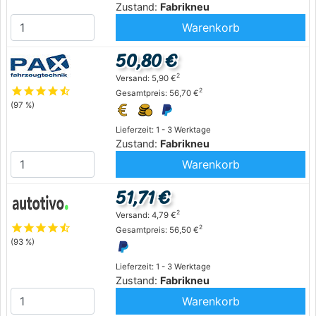
Zustand:
Fabrikneu
Warenkorb
50,80 €
2
Versand: 5,90 €
star
star
star
star
star_half
2
Gesamtpreis: 56,70 €
(97 %)
Lieferzeit: 1 - 3 Werktage
Zustand:
Fabrikneu
Warenkorb
51,71 €
2
Versand: 4,79 €
star
star
star
star
star_half
2
Gesamtpreis: 56,50 €
(93 %)
Lieferzeit: 1 - 3 Werktage
Zustand:
Fabrikneu
Warenkorb