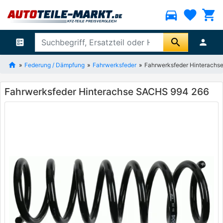
directions_car
favorite
shopping_cart
search
ballot
person
Federung / Dämpfung
Fahrwerksfeder
Fahrwerksfeder Hinterach
Fahrwerksfeder Hinterachse SACHS 994 266