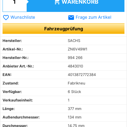
shopping_cart
WARENKORB
favorite_border
email
Wunschliste
Frage zum Artikel
Fahrzeugprüfung
Hersteller:
SACHS
Artikel-Nr.:
ZN6V49W1
Hersteller-Nr.:
994 266
Anbieter Art.-Nr.:
4843010
EAN:
4013872772384
Zustand:
Fabrikneu
Verfügbar:
6 Stück
Verkaufseinheit:
1
Länge:
377 mm
Außendurchmesser:
134 mm
Durchmesser:
14,75 mm