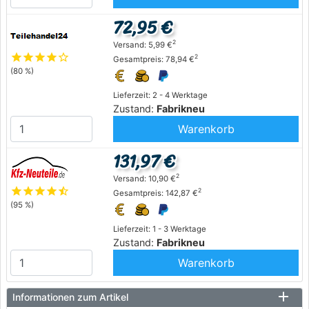
72,95 €
2
Versand: 5,99 €
star
star
star
star
star_outline
2
Gesamtpreis: 78,94 €
(80 %)
Lieferzeit: 2 - 4 Werktage
Zustand:
Fabrikneu
Warenkorb
131,97 €
2
Versand: 10,90 €
star
star
star
star
star_half
2
Gesamtpreis: 142,87 €
(95 %)
Lieferzeit: 1 - 3 Werktage
Zustand:
Fabrikneu
Warenkorb
Informationen zum Artikel