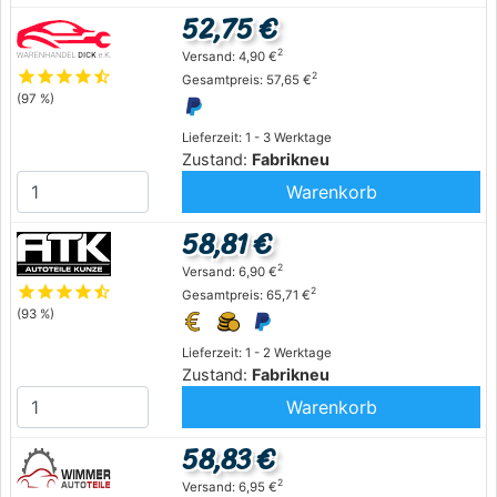
52,75 €
2
Versand: 4,90 €
star
star
star
star
star_half
2
Gesamtpreis: 57,65 €
(97 %)
Lieferzeit: 1 - 3 Werktage
Zustand:
Fabrikneu
Warenkorb
58,81 €
2
Versand: 6,90 €
star
star
star
star
star_half
2
Gesamtpreis: 65,71 €
(93 %)
Lieferzeit: 1 - 2 Werktage
Zustand:
Fabrikneu
Warenkorb
58,83 €
2
Versand: 6,95 €