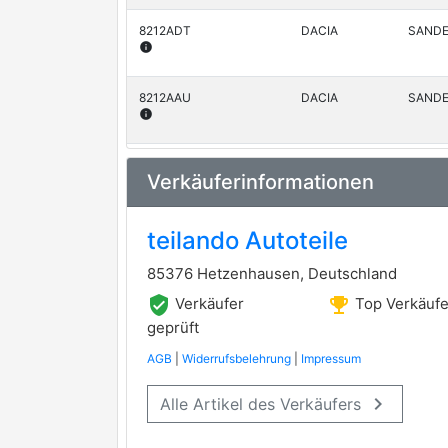
8212ADT
DACIA
SANDE
info
8212AAU
DACIA
SANDE
info
8212ACQ
DACIA
SANDE
Verkäuferinformationen
info
8212ADB
DACIA
SANDE
teilando Autoteile
info
85376 Hetzenhausen, Deutschland
8212ABN
DACIA
SANDE
verified_user
emoji_events
Verkäufer
Top Verkäufe
info
geprüft
AGB
|
Widerrufsbelehrung
|
Impressum
8212ACZ
DACIA
SANDE
info
keyboard_arrow_right
Alle Artikel des Verkäufers