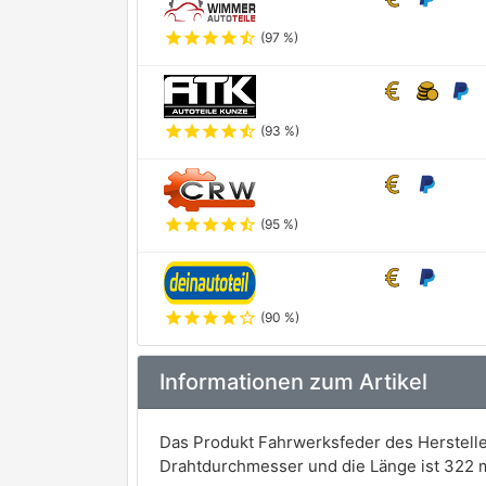
star
star
star
star
star_half
(97 %)
star
star
star
star
star_half
(93 %)
star
star
star
star
star_half
(95 %)
star
star
star
star
star_outline
(90 %)
Informationen zum Artikel
Das Produkt Fahrwerksfeder des Herstelle
Drahtdurchmesser und die Länge ist 322 