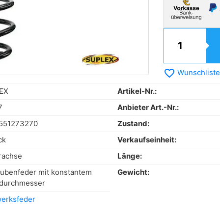
favorite_border
Wunschliste
EX
Artikel-Nr.:
7
Anbieter Art.-Nr.:
551273270
Zustand:
ck
Verkaufseinheit:
rachse
Länge:
ubenfeder mit konstantem
Gewicht:
tdurchmesser
erksfeder