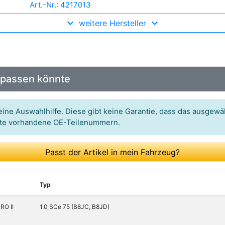
Art.-Nr.: 4217013
weitere Hersteller
Art.-Nr.: 51813
Art.-Nr.: 90178178
Art.-Nr.: CS9016
 passen könnte
ine Auswahlhilfe. Diese gibt keine Garantie, dass das ausgewäh
itte vorhandene OE-Teilenummern.
Passt der Artikel in mein Fahrzeug?
Typ
RO II
1.0 SCe 75 (B8JC, B8JD)