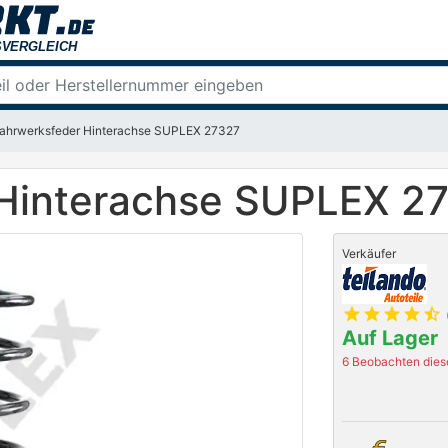
ahrwerksfeder Hinterachse SUPLEX 27327
 Hinterachse SUPLEX 2
Verkäufer
star
star
star
star
star_half
Auf Lager
6 Beobachten diese