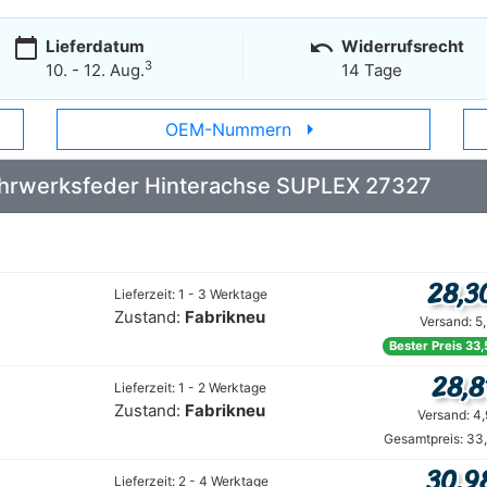
calendar_today
undo
Lieferdatum
Widerrufsrecht
3
10. - 12. Aug.
14 Tage
arrow_right
OEM-Nummern
 Fahrwerksfeder Hinterachse SUPLEX 27327
28,3
Lieferzeit: 1 - 3 Werktage
Zustand:
Fabrikneu
Versand: 5
Bester Preis 33,
28,8
Lieferzeit: 1 - 2 Werktage
Zustand:
Fabrikneu
Versand: 4
Gesamtpreis: 33
30,9
Lieferzeit: 2 - 4 Werktage