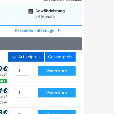
receipt
Gewährleistung
24 Monate
arrow_right
Passende Fahrzeuge
arrow_downward
Artikelpreis
Gesamtpreis
0 €
Warenkorb
2
,29 €
59 €
1 €
Warenkorb
2
,90 €
2
,71 €
8 €