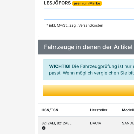
LESJÖFORS
premium Marke
KILEN
* inkl. MwSt., zzgl. Versandkosten
MUBEA
ROC
Fahrzeuge in denen der Artikel
WICHTIG!
Die Fahrzeugprüfung ist nur e
passt. Wenn möglich vergleichen Sie b
HSN/TSN
Hersteller
Modell
8212AEI, 8212AEL
DACIA
SANDE
info