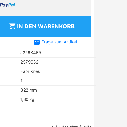
shopping_cart
IN DEN
WARENKORB
email
Frage zum Artikel
J259X4E5
2579632
Fabrikneu
1
322 mm
1,60 kg
alle Angaben ohne Gewähr