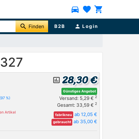
directions_car
favorite
shopping_cart
search
Finden
B2B
person
Login
7327
28,30 €
insert_chart_outlined
Günstiges Angebot
2
Versand: 5,29 €
(97 %)
2
Gesamt: 33,59 €
n Artikel
ab 12,05 €
fabrikneu
ab 35,00 €
gebraucht