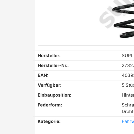
Hersteller:
SUPL
Hersteller-Nr.:
2732
EAN:
4039
Verfügbar:
5 Stü
Einbauposition:
Hinte
Federform:
Schra
Drah
Kategorie:
Fahrw