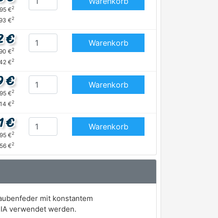
Warenkorb
2
,95 €
2
,93 €
2 €
Warenkorb
2
,90 €
2
42 €
9 €
Warenkorb
2
,95 €
2
,14 €
1 €
Warenkorb
2
,95 €
2
,56 €
raubenfeder mit konstantem
CIA verwendet werden.