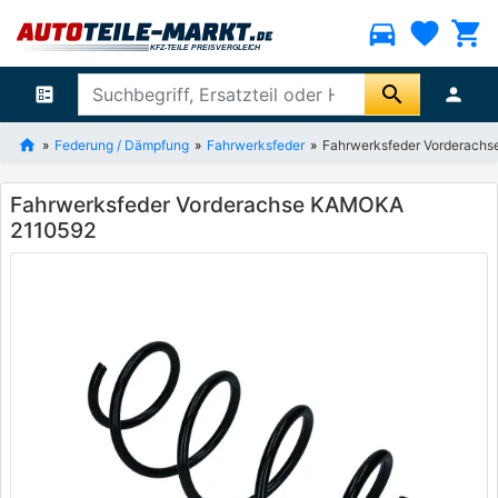
directions_car
favorite
shopping_cart
search
ballot
person
Federung / Dämpfung
Fahrwerksfeder
Fahrwerksfeder Vorderach
Fahrwerksfeder Vorderachse KAMOKA
2110592