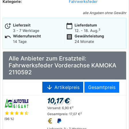
Kategorie:
Fahrwerksfeder
alle Angaben ohne Gewähr
more_time
calendar_today
Lieferzeit
Lieferdatum
3
3 - 7 Werktage
12. - 18. Aug.
undo
receipt
Widerrufsrecht
Gewährleistung
14 Tage
24 Monate
Alle Anbieter zum Ersatzteil:
Fahrwerksfeder Vorderachse KAMOKA
2110592
arrow_downward
Artikelpreis
Gesamtpreis
10,17 €
2
Versand: 6,90 €
star
star
star
star
star_half
2
Gesamtpreis: 17,07 €
(96 %)