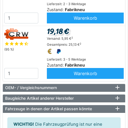
Lieferzeit: 2 - 3 Werktage
Zustand:
Fabrikneu
Warenkorb
19,18 €
2
Versand: 5,95 €
star
star
star
star
star_half
2
Gesamtpreis: 25,13 €
(95 %)
Lieferzeit: 3 - 5 Werktage
Zustand:
Fabrikneu
Warenkorb
OEM- / Vergleichsnummern
Baugleiche Artikel anderer Hersteller
Fahrzeuge in denen der Artikel passen könnte
WICHTIG!
Die Fahrzeugprüfung ist nur eine