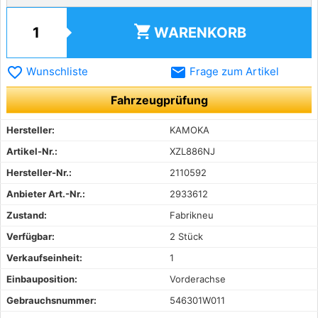
shopping_cart
WARENKORB
favorite_border
email
Wunschliste
Frage zum Artikel
Fahrzeugprüfung
Hersteller:
KAMOKA
Artikel-Nr.:
XZL886NJ
Hersteller-Nr.:
2110592
Anbieter Art.-Nr.:
2933612
Zustand:
Fabrikneu
Verfügbar:
2 Stück
Verkaufseinheit:
1
Einbauposition:
Vorderachse
Gebrauchsnummer:
546301W011