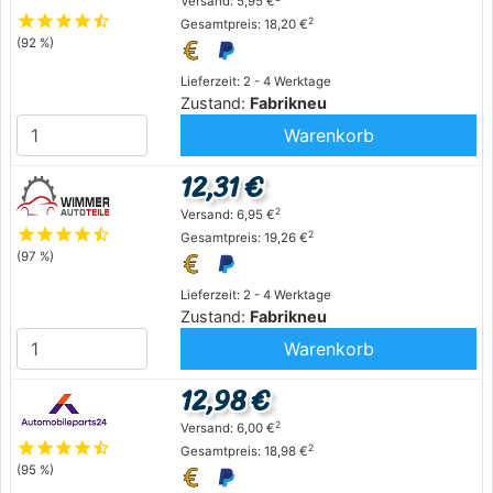
Versand: 5,95 €
star
star
star
star
star_half
2
Gesamtpreis: 18,20 €
(92 %)
Lieferzeit: 2 - 4 Werktage
Zustand:
Fabrikneu
Warenkorb
12,31 €
2
Versand: 6,95 €
star
star
star
star
star_half
2
Gesamtpreis: 19,26 €
(97 %)
Lieferzeit: 2 - 4 Werktage
Zustand:
Fabrikneu
Warenkorb
12,98 €
2
Versand: 6,00 €
star
star
star
star
star_half
2
Gesamtpreis: 18,98 €
(95 %)