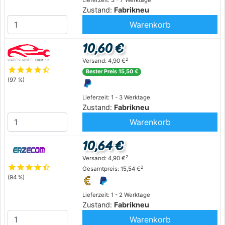
Lieferzeit: 3 - 7 Werktage
Zustand:
Fabrikneu
Warenkorb
10,60 €
2
Versand: 4,90 €
star
star
star
star
star_half
Bester Preis 15,50 €
(97 %)
Lieferzeit: 1 - 3 Werktage
Zustand:
Fabrikneu
Warenkorb
10,64 €
2
Versand: 4,90 €
star
star
star
star
star_half
2
Gesamtpreis: 15,54 €
(94 %)
Lieferzeit: 1 - 2 Werktage
Zustand:
Fabrikneu
Warenkorb