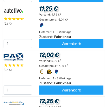
11,25 €
2
Versand: 4,79 €
star
star
star
star
star_half
2
Gesamtpreis: 16,04 €
(93 %)
Lieferzeit: 1 - 3 Werktage
Zustand:
Fabrikneu
Warenkorb
12,00 €
2
Versand: 5,90 €
star
star
star
star
star_half
2
Gesamtpreis: 17,90 €
(97 %)
Lieferzeit: 1 - 3 Werktage
Zustand:
Fabrikneu
Warenkorb
12,25 €
2