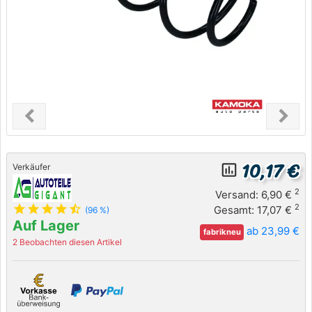
chevron_left
chevron_right
Previous
Next
10,17 €
insert_chart_outlined
Verkäufer
2
Versand: 6,90 €
star
star
star
star
star_half
2
Gesamt: 17,07 €
(96 %)
Auf Lager
ab 23,99 €
fabrikneu
2 Beobachten diesen Artikel