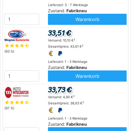
Lieferzeit: 3 - 7 Werktage
Zustand:
Fabrikneu
Warenkorb
33,51 €
2
Versand: 10,10 €
star
star
star
star
star_half
2
Gesamtpreis: 43,61 €
(93 %)
Lieferzeit: 1 - 3 Werktage
Zustand:
Fabrikneu
Warenkorb
33,73 €
2
Versand: 4,90 €
star
star
star
star
star_half
2
Gesamtpreis: 38,63 €
(97 %)
Lieferzeit: 1 - 3 Werktage
Zustand:
Fabrikneu