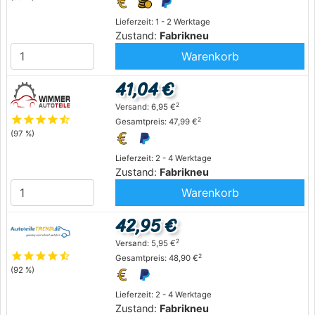
Lieferzeit: 1 - 2 Werktage
Zustand:
Fabrikneu
Warenkorb
41,04 €
2
Versand: 6,95 €
star
star
star
star
star_half
2
Gesamtpreis: 47,99 €
(97 %)
Lieferzeit: 2 - 4 Werktage
Zustand:
Fabrikneu
Warenkorb
42,95 €
2
Versand: 5,95 €
star
star
star
star
star_half
2
Gesamtpreis: 48,90 €
(92 %)
Lieferzeit: 2 - 4 Werktage
Zustand:
Fabrikneu