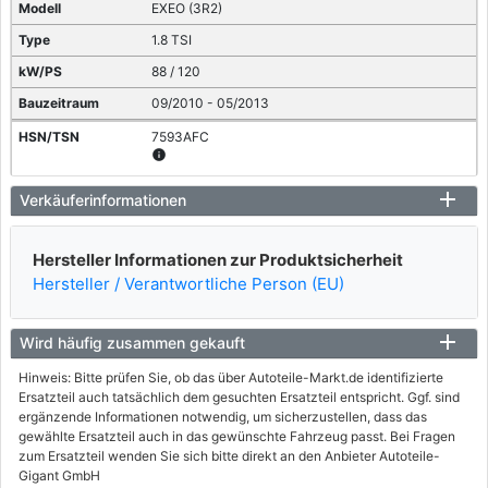
EXEO (3R2)
1.8 TSI
88 / 120
09/2010 - 05/2013
7593AFC
info
SEAT
Verkäuferinformationen
EXEO (3R2)
Hersteller Informationen zur Produktsicherheit
1.8 TSI
Hersteller / Verantwortliche Person (EU)
118 / 160
05/2010 - 05/2013
Wird häufig zusammen gekauft
7593AFD
info
Hinweis: Bitte prüfen Sie, ob das über Autoteile-Markt.de identifizierte
Ersatzteil auch tatsächlich dem gesuchten Ersatzteil entspricht. Ggf. sind
SEAT
ergänzende Informationen notwendig, um sicherzustellen, dass das
gewählte Ersatzteil auch in das gewünschte Fahrzeug passt. Bei Fragen
EXEO (3R2)
zum Ersatzteil wenden Sie sich bitte direkt an den Anbieter Autoteile-
Gigant GmbH
2.0 TFSI