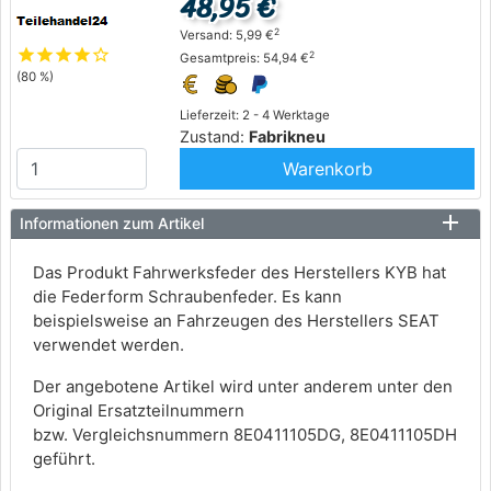
48,95 €
2
Versand: 5,99 €
star
star
star
star
star_outline
2
Gesamtpreis: 54,94 €
(80 %)
Lieferzeit: 2 - 4 Werktage
Zustand:
Fabrikneu
Warenkorb
Informationen zum Artikel
Das Produkt Fahrwerksfeder des Herstellers KYB hat
die Federform Schraubenfeder. Es kann
beispielsweise an Fahrzeugen des Herstellers SEAT
verwendet werden.
Der angebotene Artikel wird unter anderem unter den
Original Ersatzteilnummern
bzw. Vergleichsnummern 8E0411105DG, 8E0411105DH
geführt.