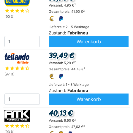
2
Versand: 4,95 €
star
star
star
star
star_outline
2
Gesamtpreis: 41,90 €
(90 %)
Lieferzeit: 2 - 5 Werktage
Zustand:
Fabrikneu
Warenkorb
39,49 €
2
Versand: 5,29 €
star
star
star
star
star_half
2
Gesamtpreis: 44,78 €
(97 %)
Lieferzeit: 1 - 3 Werktage
Zustand:
Fabrikneu
Warenkorb
40,13 €
2
Versand: 6,90 €
star
star
star
star
star_half
2
Gesamtpreis: 47,03 €
(93 %)