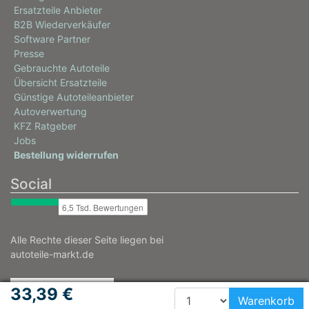
Ersatzteile Anbieter
7593AFE
B2B Wiederverkäufer
info
Software Partner
Presse
SEAT
Gebrauchte Autoteile
EXEO ST (3R5)
Übersicht Ersatzteile
Günstige Autoteileanbieter
1.8 TSI
Autoverwertung
118 / 160
KFZ Ratgeber
05/2010 - 05/2013
Jobs
Bestellung widerrufen
7593ADY
info
Social
SEAT
EXEO ST (3R5)
2.0 TFSI
Alle Rechte dieser Seite liegen bei
autoteile-markt.de
147 / 200
06/2009 - 05/2013
33,39 €
7593AFF
Warenkorb
info