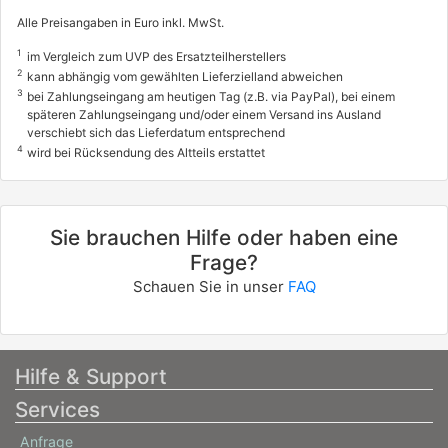
155 / 211
Alle Preisangaben in Euro inkl. MwSt.
05/2010 - 05/2013
1
im Vergleich zum UVP des Ersatzteilherstellers
2
kann abhängig vom gewählten Lieferzielland abweichen
7593ADV
3
info
bei Zahlungseingang am heutigen Tag (z.B. via PayPal), bei einem
späteren Zahlungseingang und/oder einem Versand ins Ausland
SEAT
verschiebt sich das Lieferdatum entsprechend
4
wird bei Rücksendung des Altteils erstattet
EXEO (3R2)
2.0 TFSI
147 / 200
Sie brauchen Hilfe oder haben eine
03/2009 - 05/2013
Frage?
7593AFV
Schauen Sie in unser
FAQ
info
SEAT
EXEO ST (3R5)
Hilfe & Support
1.8 TSI
Services
88 / 120
Anfrage
09/2010 - 05/2013