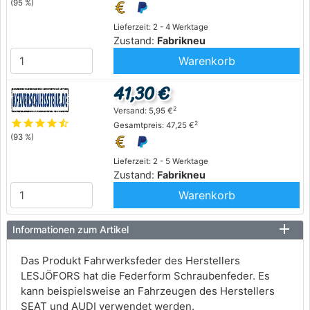
(95 %)
Lieferzeit: 2 - 4 Werktage
Zustand:
Fabrikneu
Warenkorb
41,30 €
2
Versand: 5,95 €
star
star
star
star
star_half
2
Gesamtpreis: 47,25 €
(93 %)
Lieferzeit: 2 - 5 Werktage
Zustand:
Fabrikneu
Warenkorb
Informationen zum Artikel
Das Produkt Fahrwerksfeder des Herstellers
LESJÖFORS hat die Federform Schraubenfeder. Es
kann beispielsweise an Fahrzeugen des Herstellers
SEAT und AUDI verwendet werden.