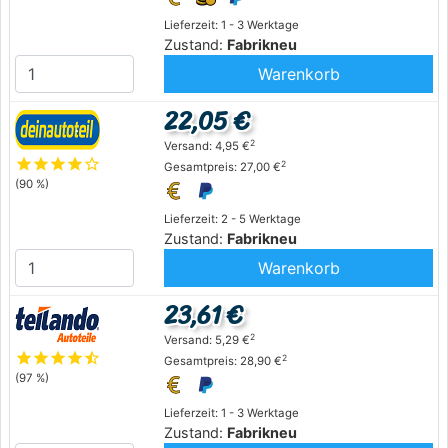
Lieferzeit: 1 - 3 Werktage
Zustand:
Fabrikneu
Warenkorb
22,05 €
2
Versand: 4,95 €
star
star
star
star
star_outline
2
Gesamtpreis: 27,00 €
(90 %)
Lieferzeit: 2 - 5 Werktage
Zustand:
Fabrikneu
Warenkorb
23,61 €
2
Versand: 5,29 €
star
star
star
star
star_half
2
Gesamtpreis: 28,90 €
(97 %)
Lieferzeit: 1 - 3 Werktage
Zustand:
Fabrikneu