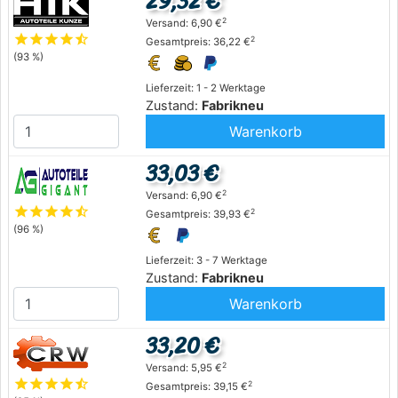
29,32 €
2
Versand: 6,90 €
star
star
star
star
star_half
2
Gesamtpreis: 36,22 €
(93 %)
Lieferzeit: 1 - 2 Werktage
Zustand:
Fabrikneu
Warenkorb
33,03 €
2
Versand: 6,90 €
star
star
star
star
star_half
2
Gesamtpreis: 39,93 €
(96 %)
Lieferzeit: 3 - 7 Werktage
Zustand:
Fabrikneu
Warenkorb
33,20 €
2
Versand: 5,95 €
star
star
star
star
star_half
2
Gesamtpreis: 39,15 €