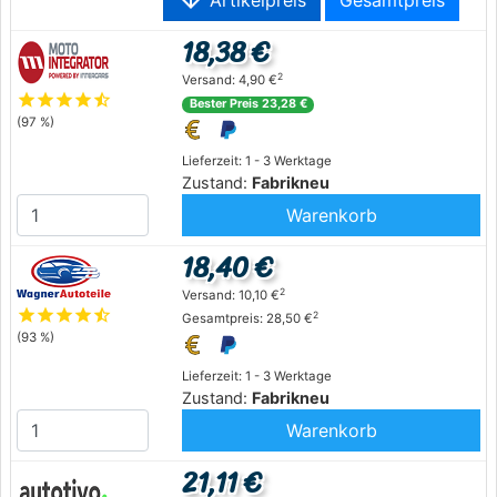
arrow_downward
Artikelpreis
Gesamtpreis
18,38 €
2
Versand: 4,90 €
star
star
star
star
star_half
Bester Preis 23,28 €
(97 %)
Lieferzeit: 1 - 3 Werktage
Zustand:
Fabrikneu
Warenkorb
18,40 €
2
Versand: 10,10 €
star
star
star
star
star_half
2
Gesamtpreis: 28,50 €
(93 %)
Lieferzeit: 1 - 3 Werktage
Zustand:
Fabrikneu
Warenkorb
21,11 €