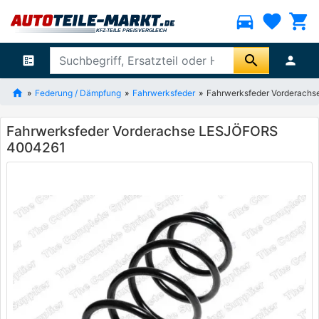
directions_car
favorite
shopping_cart
search
ballot
person
Federung / Dämpfung
Fahrwerksfeder
Fahrwerksfeder Vorderach
Fahrwerksfeder Vorderachse LESJÖFORS
4004261