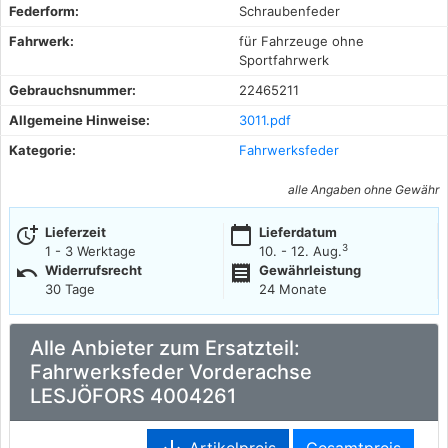
Federform:
Schraubenfeder
Fahrwerk:
für Fahrzeuge ohne
Sportfahrwerk
Gebrauchsnummer:
22465211
Allgemeine Hinweise:
3011.pdf
Kategorie:
Fahrwerksfeder
alle Angaben ohne Gewähr
more_time
calendar_today
Lieferzeit
Lieferdatum
3
1 - 3 Werktage
10. - 12. Aug.
undo
receipt
Widerrufsrecht
Gewährleistung
30 Tage
24 Monate
Alle Anbieter zum Ersatzteil:
Fahrwerksfeder Vorderachse
LESJÖFORS 4004261