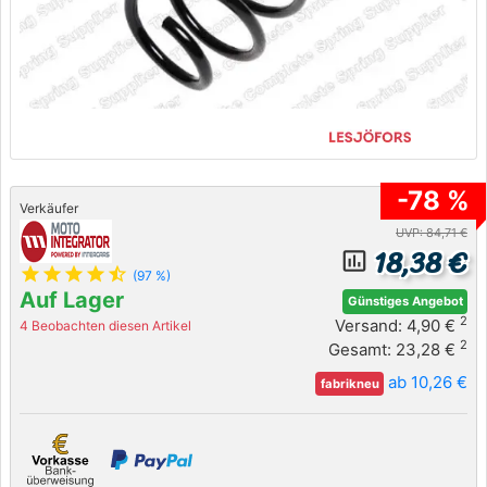
-78 %
Verkäufer
UVP: 84,71 €
18,38 €
insert_chart_outlined
star
star
star
star
star_half
(97 %)
Auf Lager
Günstiges Angebot
2
Versand: 4,90 €
4 Beobachten diesen Artikel
2
Gesamt: 23,28 €
ab 10,26 €
fabrikneu