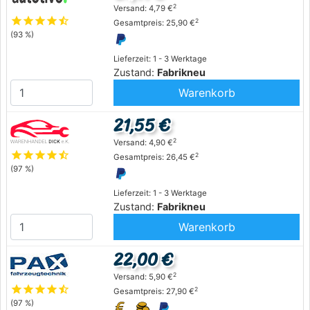
2
Versand: 4,79 €
star
star
star
star
star_half
2
Gesamtpreis: 25,90 €
(93 %)
Lieferzeit: 1 - 3 Werktage
Zustand:
Fabrikneu
Warenkorb
21,55 €
2
Versand: 4,90 €
star
star
star
star
star_half
2
Gesamtpreis: 26,45 €
(97 %)
Lieferzeit: 1 - 3 Werktage
Zustand:
Fabrikneu
Warenkorb
22,00 €
2
Versand: 5,90 €
star
star
star
star
star_half
2
Gesamtpreis: 27,90 €
(97 %)