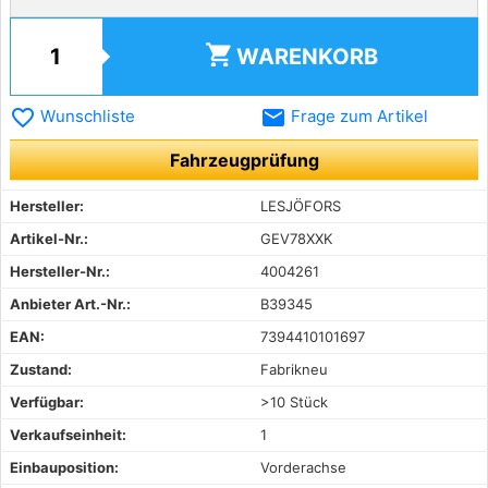
shopping_cart
WARENKORB
favorite_border
email
Wunschliste
Frage zum Artikel
Fahrzeugprüfung
Hersteller:
LESJÖFORS
Artikel-Nr.:
GEV78XXK
Hersteller-Nr.:
4004261
Anbieter Art.-Nr.:
B39345
EAN:
7394410101697
Zustand:
Fabrikneu
Verfügbar:
>10 Stück
Verkaufseinheit:
1
Einbauposition:
Vorderachse