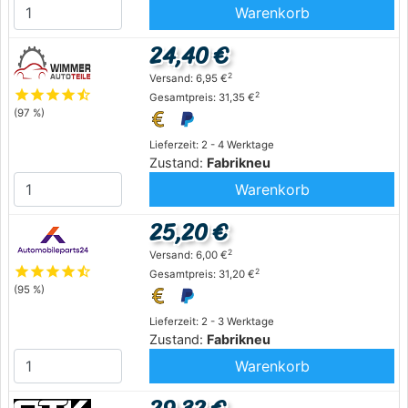
Warenkorb
24,40 €
2
Versand: 6,95 €
star
star
star
star
star_half
2
Gesamtpreis: 31,35 €
(97 %)
Lieferzeit: 2 - 4 Werktage
Zustand:
Fabrikneu
Warenkorb
25,20 €
2
Versand: 6,00 €
star
star
star
star
star_half
2
Gesamtpreis: 31,20 €
(95 %)
Lieferzeit: 2 - 3 Werktage
Zustand:
Fabrikneu
Warenkorb