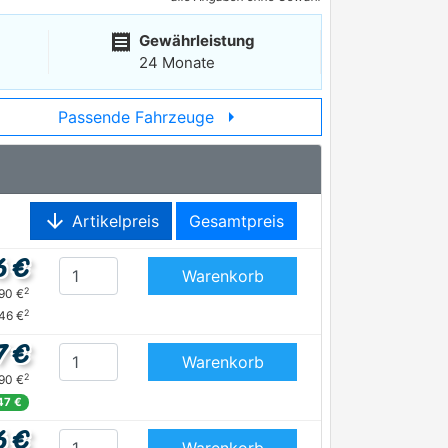
receipt
Gewährleistung
24 Monate
arrow_right
Passende Fahrzeuge
arrow_downward
Artikelpreis
Gesamtpreis
6 €
Warenkorb
2
,90 €
2
46 €
7 €
Warenkorb
2
,90 €
47 €
6 €