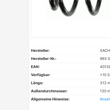
Hersteller:
SACH
Hersteller-Nr.:
993 0
EAN:
4013
Verfügbar:
>10 S
Länge:
313 
Außendurchmesser:
130 
Allgemeine Hinweise:
Anse