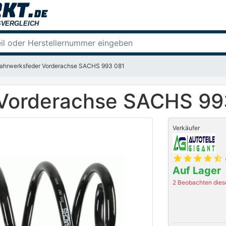
ahrwerksfeder Vorderachse SACHS 993 081
 Vorderachse SACHS 99
Verkäufer
star
star
star
star
star_half
Auf Lager
2 Beobachten diese