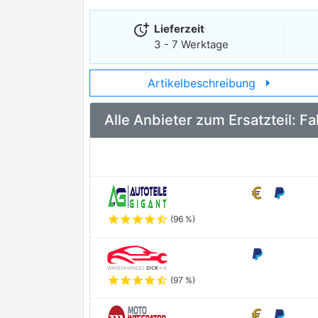
more_time
Lieferzeit
3 - 7 Werktage
arrow_right
Artikelbeschreibung
Alle Anbieter zum Ersatzteil:
star
star
star
star
star_half
(96 %)
star
star
star
star
star_half
(97 %)