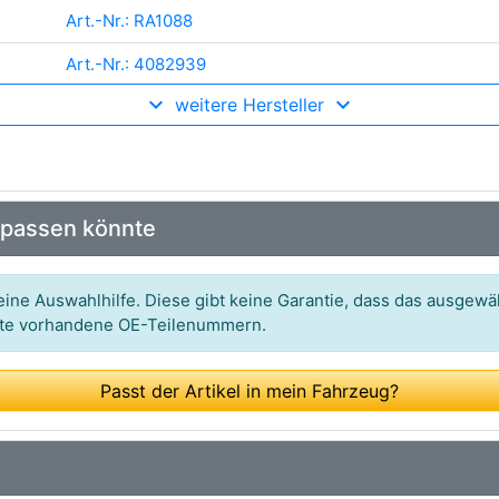
Art.-Nr.: RA1088
Art.-Nr.: 4082939
weitere Hersteller
Art.-Nr.: 85092
Art.-Nr.: 90171158
Art.-Nr.: 03184
 passen könnte
ine Auswahlhilfe. Diese gibt keine Garantie, dass das ausgewäh
itte vorhandene OE-Teilenummern.
Passt der Artikel in mein Fahrzeug?