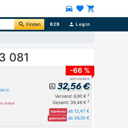
directions_car
favorite
shopping_cart
search
Finden
B2B
person
Login
3 081
-66 %
UVP: 94,80 €
32,56 €
insert_chart_outlined
(96 %)
2
Versand: 6,90 €
2
Gesamt: 39,46 €
n Artikel
ab 12,47 €
fabrikneu
ab 36,00 €
gebraucht