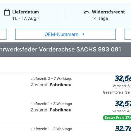
calendar_today
undo
Lieferdatum
Widerrufsrecht
3
11. - 17. Aug.
14 Tage
arrow_right
OEM-Nummern
 Fahrwerksfeder Vorderachse SACHS 993 081
32,5
Lieferzeit: 3 - 7 Werktage
Zustand:
Fabrikneu
Versand: 6
Gesamtpreis: 39,
32,5
Lieferzeit: 1 - 3 Werktage
Zustand:
Fabrikneu
Versand: 4
Bester Preis 37,
32,7
Lieferzeit: 1 - 3 Werktage