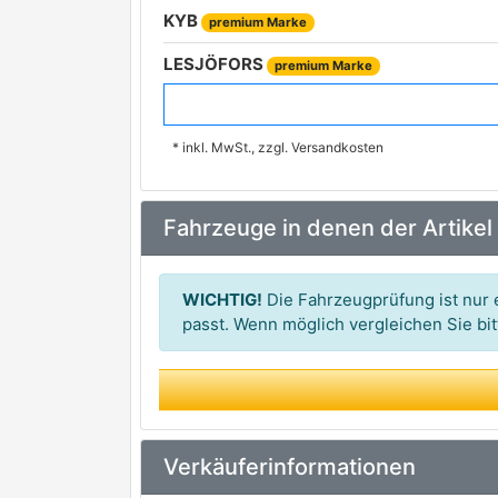
KYB
premium Marke
LESJÖFORS
premium Marke
SPIDAN
premium Marke
* inkl. MwSt., zzgl. Versandkosten
MUBEA
SUPLEX
Fahrzeuge in denen der Artikel
WICHTIG!
Die Fahrzeugprüfung ist nur e
passt. Wenn möglich vergleichen Sie b
Verkäuferinformationen