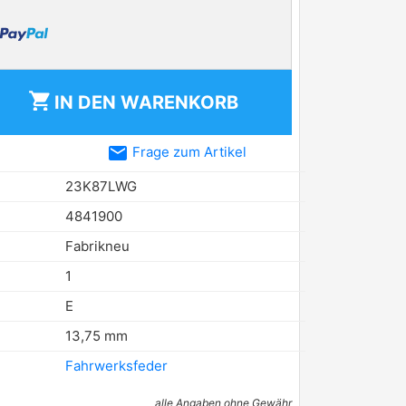
shopping_cart
IN DEN
WARENKORB
email
Frage zum Artikel
23K87LWG
4841900
Fabrikneu
1
E
13,75 mm
Fahrwerksfeder
alle Angaben ohne Gewähr