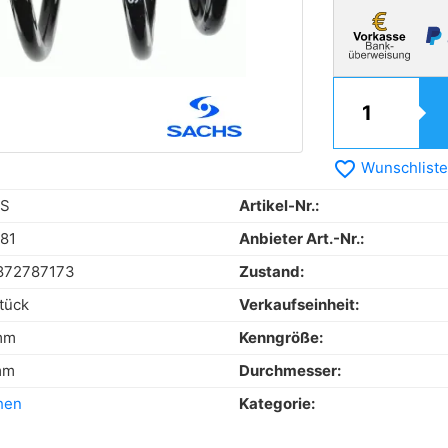
favorite_border
Wunschliste
S
Artikel-Nr.:
81
Anbieter Art.-Nr.:
872787173
Zustand:
tück
Verkaufseinheit:
mm
Kenngröße:
mm
Durchmesser:
hen
Kategorie: