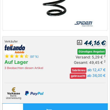
44,16 €
insert_chart_outlined
Verkäufer
Günstiges Angebot
star
star
star
star
star_half
2
Versand: 5,29 €
(97 %)
Auf Lager
2
Gesamt: 49,45 €
3 Beobachten diesen Artikel
ab 12,47 €
fabrikneu
ab 36,00 €
gebraucht