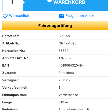
shopping_cart
WARENKORB
favorite_border
email
Wunschliste
Frage zum Artikel
Fahrzeugprüfung
Hersteller:
SPIDAN
Artikel-Nr.:
NN4XMVZJ
Hersteller-Nr.:
85830
Anbieter Art.-Nr.:
1748962
EAN:
4019064320494
Zustand:
Fabrikneu
Verfügbar:
2 Stück
Verkaufseinheit:
1
Einbauposition:
Vorderachse
Länge:
313 mm
Federform:
Schraubenfeder mit