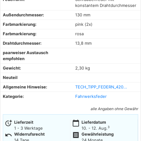
konstantem Drahtdurchmesser
Außendurchmesser:
130 mm
Farbmarkierung:
pink (2x)
Farbmarkierung:
rosa
Drahtdurchmesser:
13,8 mm
paarweiser Austausch
empfohlen
Gewicht:
2,30 kg
Neuteil
Allgemeine Hinweise:
TECH_TIPP_FEDERN_420...
Kategorie:
Fahrwerksfeder
alle Angaben ohne Gewähr
more_time
calendar_today
Lieferzeit
Lieferdatum
3
1 - 3 Werktage
10. - 12. Aug.
undo
receipt
Widerrufsrecht
Gewährleistung
14 Tage
24 Monate