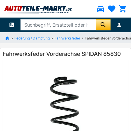
directions_car
favorite
shopping_cart
search
ballot
person
Federung / Dämpfung
Fahrwerksfeder
Fahrwerksfeder Vorderach
Fahrwerksfeder Vorderachse SPIDAN 85830