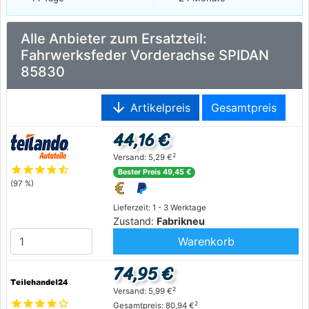
Alle Anbieter zum Ersatzteil:
Fahrwerksfeder Vorderachse SPIDAN
85830
arrow_downward
Artikelpreis
Gesamtpreis
44,16 €
2
Versand: 5,29 €
star
star
star
star
star_half
Bester Preis 49,45 €
(97 %)
Lieferzeit: 1 - 3 Werktage
Zustand:
Fabrikneu
Warenkorb
74,95 €
2
Versand: 5,99 €
star
star
star
star
star_outline
2
Gesamtpreis: 80,94 €