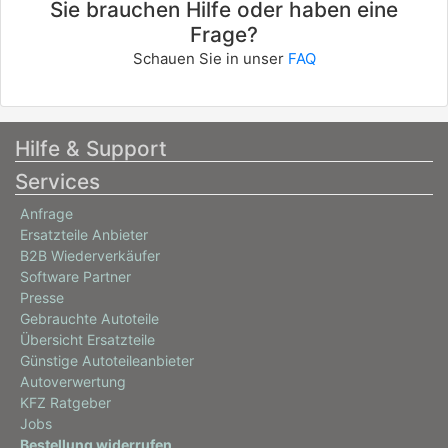
Sie brauchen Hilfe oder haben eine
Frage?
Schauen Sie in unser
FAQ
Hilfe & Support
Services
Anfrage
Ersatzteile Anbieter
B2B Wiederverkäufer
Software Partner
Presse
Gebrauchte Autoteile
Übersicht Ersatzteile
Günstige Autoteileanbieter
Autoverwertung
KFZ Ratgeber
Jobs
Bestellung widerrufen