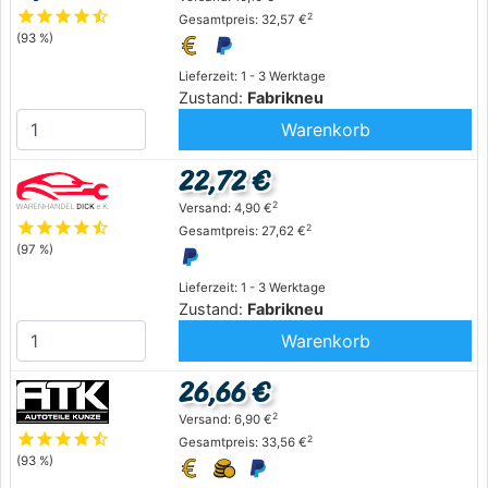
star
star
star
star
star_half
2
Gesamtpreis: 32,57 €
(93 %)
Lieferzeit: 1 - 3 Werktage
Zustand:
Fabrikneu
Warenkorb
22,72 €
2
Versand: 4,90 €
star
star
star
star
star_half
2
Gesamtpreis: 27,62 €
(97 %)
Lieferzeit: 1 - 3 Werktage
Zustand:
Fabrikneu
Warenkorb
26,66 €
2
Versand: 6,90 €
star
star
star
star
star_half
2
Gesamtpreis: 33,56 €
(93 %)