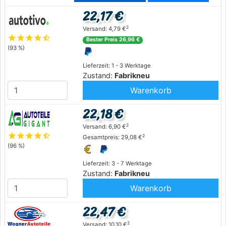
22,17 €
2
Versand: 4,79 €
star
star
star
star
star_half
Bester Preis 26,96 €
(93 %)
Lieferzeit: 1 - 3 Werktage
Zustand:
Fabrikneu
Warenkorb
22,18 €
2
Versand: 6,90 €
star
star
star
star
star_half
2
Gesamtpreis: 29,08 €
(96 %)
Lieferzeit: 3 - 7 Werktage
Zustand:
Fabrikneu
Warenkorb
22,47 €
2
Versand: 10,10 €