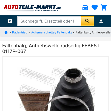
directions_car
favorite
shopping_cart
search
ballot
person
Radantrieb
Achsmanschette / Faltenbalg
Faltenbalg, Antriebswell
Faltenbalg, Antriebswelle radseitig FEBEST
0117P-067