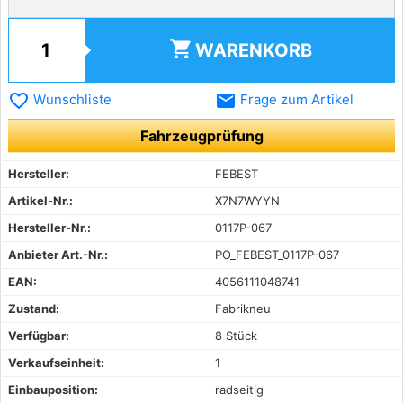
shopping_cart
WARENKORB
favorite_border
email
Wunschliste
Frage zum Artikel
Fahrzeugprüfung
Hersteller:
FEBEST
Artikel-Nr.:
X7N7WYYN
Hersteller-Nr.:
0117P-067
Anbieter Art.-Nr.:
PO_FEBEST_0117P-067
EAN:
4056111048741
Zustand:
Fabrikneu
Verfügbar:
8 Stück
Verkaufseinheit:
1
Einbauposition:
radseitig