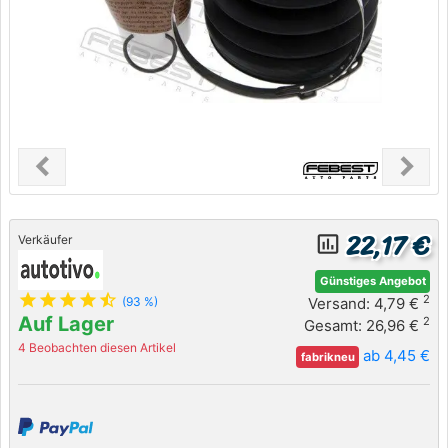
chevron_left
chevron_right
Previous
Next
22,17 €
insert_chart_outlined
Verkäufer
Günstiges Angebot
star
star
star
star
star_half
2
Versand: 4,79 €
(93 %)
Auf Lager
2
Gesamt: 26,96 €
4 Beobachten diesen Artikel
ab 4,45 €
fabrikneu