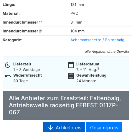
Länge:
131 mm
Material:
PVC
Innendurchmesser 1:
31 mm
Innendurchmesser 2:
104 mm
Kategorie:
Achsmanschette / Faltenbalg
alle Angaben ohne Gewähr
more_time
calendar_today
Lieferzeit
Lieferdatum
3
1 - 3 Werktage
7. - 11. Aug.
undo
receipt
Widerrufsrecht
Gewährleistung
30 Tage
24 Monate
Alle Anbieter zum Ersatzteil: Faltenbalg,
Antriebswelle radseitig FEBEST 0117P-
067
arrow_downward
Artikelpreis
Gesamtpreis