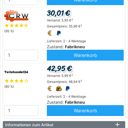
30,01 €
2
Versand: 5,95 €
star
star
star
star
star_half
2
Gesamtpreis: 35,96 €
(95 %)
Lieferzeit: 2 - 4 Werktage
Zustand:
Fabrikneu
Warenkorb
42,95 €
2
Versand: 5,99 €
star
star
star
star
star_outline
2
Gesamtpreis: 48,94 €
(80 %)
Lieferzeit: 2 - 4 Werktage
Zustand:
Fabrikneu
Warenkorb
Informationen zum Artikel