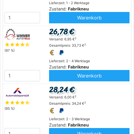
Lieferzeit: 1 - 2 Werktage
Zustand:
Fabrikneu
Warenkorb
26,78 €
2
Versand: 6,95 €
star
star
star
star
star_half
2
Gesamtpreis: 33,73 €
(97 %)
Lieferzeit: 2 - 4 Werktage
Zustand:
Fabrikneu
Warenkorb
28,24 €
2
Versand: 6,00 €
star
star
star
star
star_half
2
Gesamtpreis: 34,24 €
(95 %)
Lieferzeit: 2 - 3 Werktage
Zustand:
Fabrikneu
Warenkorb