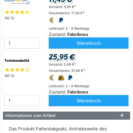
2
Versand: 5,95 €
star
star
star
star
star_half
2
Gesamtpreis: 17,40 €
(92 %)
Lieferzeit: 2 - 4 Werktage
Zustand:
Fabrikneu
Warenkorb
25,95 €
2
Versand: 5,99 €
star
star
star
star
star_outline
2
Gesamtpreis: 31,94 €
(80 %)
Lieferzeit: 2 - 4 Werktage
Zustand:
Fabrikneu
Warenkorb
Informationen zum Artikel
Das Produkt Faltenbalgsatz, Antriebswelle des