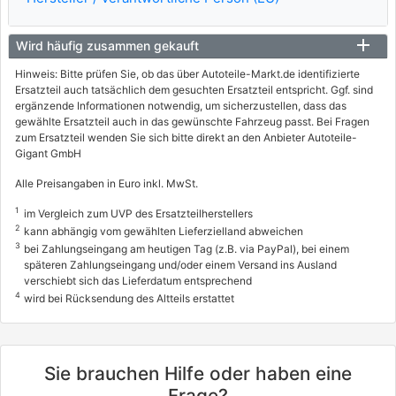
80 / 109
07/2003 - 10/2010
Wird häufig zusammen gekauft
3001829, 3001ACI
info
Hinweis: Bitte prüfen Sie, ob das über Autoteile-Markt.de identifizierte
Ersatzteil auch tatsächlich dem gesuchten Ersatzteil entspricht. Ggf. sind
CITROËN
ergänzende Informationen notwendig, um sicherzustellen, dass das
gewählte Ersatzteil auch in das gewünschte Fahrzeug passt. Bei Fragen
C2 (JM_)
zum Ersatzteil wenden Sie sich bitte direkt an den Anbieter Autoteile-
Gigant GmbH
1.6 VTS
90 / 122
Alle Preisangaben in Euro inkl. MwSt.
10/2004 - 12/2009
1
im Vergleich zum UVP des Ersatzteilherstellers
2
kann abhängig vom gewählten Lieferzielland abweichen
3001822, 3001ADB
3
info
bei Zahlungseingang am heutigen Tag (z.B. via PayPal), bei einem
späteren Zahlungseingang und/oder einem Versand ins Ausland
CITROËN
verschiebt sich das Lieferdatum entsprechend
4
wird bei Rücksendung des Altteils erstattet
C3 I (FC_, FN_)
1.4 16V
65 / 88
Sie brauchen Hilfe oder haben eine
12/2003 - heute
Frage?