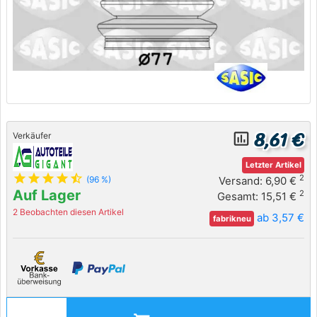
8,61 €
insert_chart_outlined
Verkäufer
Letzter Artikel
star
star
star
star
star_half
2
Versand: 6,90 €
(96 %)
Auf Lager
2
Gesamt: 15,51 €
2 Beobachten diesen Artikel
ab 3,57 €
fabrikneu