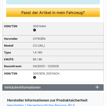
Passt der Artikel in mein Fahrzeug?
3001AAH
info
CITROËN
C2 (JM_)
1.4 16V
65 / 90
04/2005 - 12/2009
3001819, 3001ACH
info
CITROËN
Verkäuferinformationen
C2 (JM_)
Hersteller Informationen zur Produktsicherheit
1.6
Hersteller / Verantwortliche Person (EU)