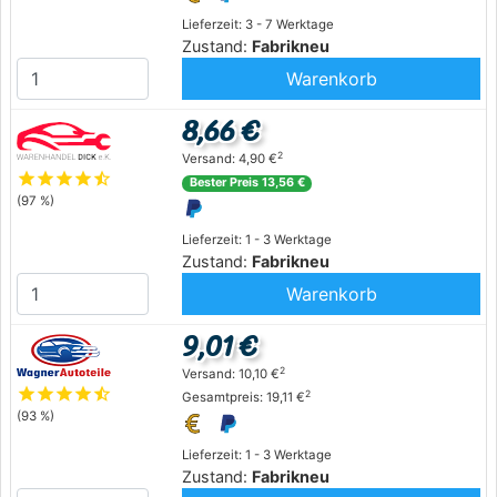
Lieferzeit: 3 - 7 Werktage
Zustand:
Fabrikneu
Warenkorb
8,66 €
2
Versand: 4,90 €
star
star
star
star
star_half
Bester Preis 13,56 €
(97 %)
Lieferzeit: 1 - 3 Werktage
Zustand:
Fabrikneu
Warenkorb
9,01 €
2
Versand: 10,10 €
star
star
star
star
star_half
2
Gesamtpreis: 19,11 €
(93 %)
Lieferzeit: 1 - 3 Werktage
Zustand:
Fabrikneu