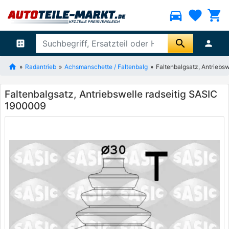
directions_car
favorite
shopping_cart
search
ballot
person
Radantrieb
Achsmanschette / Faltenbalg
Faltenbalgsatz, Antriebs
Faltenbalgsatz, Antriebswelle radseitig SASIC
1900009