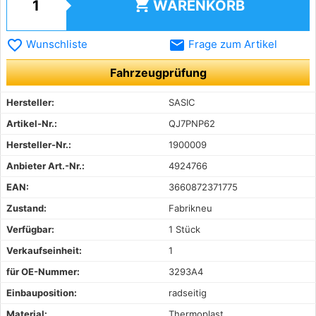
shopping_cart
WARENKORB
favorite_border
email
Wunschliste
Frage zum Artikel
Fahrzeugprüfung
Hersteller:
SASIC
Artikel-Nr.:
QJ7PNP62
Hersteller-Nr.:
1900009
Anbieter Art.-Nr.:
4924766
EAN:
3660872371775
Zustand:
Fabrikneu
Verfügbar:
1 Stück
Verkaufseinheit:
1
für OE-Nummer:
3293A4
Einbauposition:
radseitig
Material:
Thermoplast