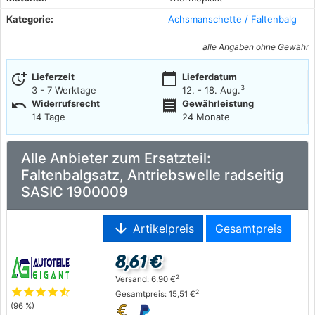
Kategorie:
Achsmanschette / Faltenbalg
alle Angaben ohne Gewähr
more_time
calendar_today
Lieferzeit
Lieferdatum
3
3 - 7 Werktage
12. - 18. Aug.
undo
receipt
Widerrufsrecht
Gewährleistung
14 Tage
24 Monate
Alle Anbieter zum Ersatzteil:
Faltenbalgsatz, Antriebswelle radseitig
SASIC 1900009
arrow_downward
Artikelpreis
Gesamtpreis
8,61 €
2
Versand: 6,90 €
star
star
star
star
star_half
2
Gesamtpreis: 15,51 €
(96 %)