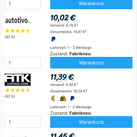
Warenkorb
10,02 €
2
Versand: 4,79 €
star
star
star
star
star_half
2
Gesamtpreis: 14,81 €
(93 %)
Lieferzeit: 1 - 3 Werktage
Zustand:
Fabrikneu
Warenkorb
11,39 €
2
Versand: 6,90 €
star
star
star
star
star_half
2
Gesamtpreis: 18,29 €
(93 %)
Lieferzeit: 1 - 2 Werktage
Zustand:
Fabrikneu
Warenkorb
11,45 €