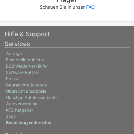
3001791
Schauen Sie in unser
FAQ
info
CITROËN
C3 I (FC_, FN_)
Hilfe & Support
1.4 16V HDi
Services
66 / 90
Anfrage
02/2002 - heute
Ersatzteile Anbieter
3001790, 3001869, 3001ABX
B2B Wiederverkäufer
info
Software Partner
Presse
CITROËN
Gebrauchte Autoteile
C3 I (FC_, FN_)
Übersicht Ersatzteile
Günstige Autoteileanbieter
1.4 HDi
Autoverwertung
50 / 68
KFZ Ratgeber
02/2002 - heute
Jobs
Bestellung widerrufen
3001789, 3001AAQ
info