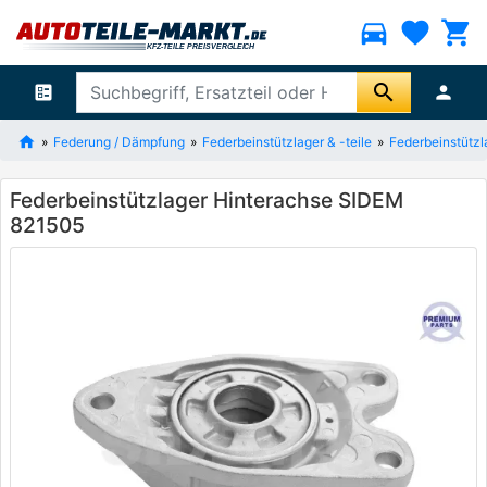
directions_car
favorite
shopping_cart
search
ballot
person
Federung / Dämpfung
Federbeinstützlager & -teile
Federbeinstützl
Federbeinstützlager Hinterachse SIDEM
821505