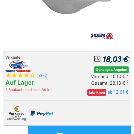
18,03 €
insert_chart_outlined
Verkäufer
Günstiges Angebot
star
star
star
star
star_half
2
Versand: 10,10 €
(93 %)
Auf Lager
2
Gesamt: 28,13 €
5 Beobachten diesen Artikel
ab 12,61 €
fabrikneu