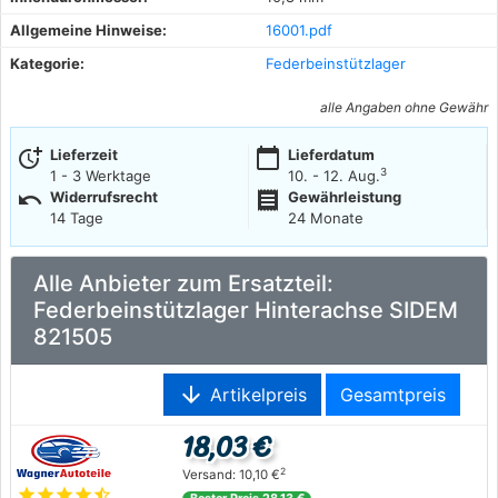
Allgemeine Hinweise:
16001.pdf
Kategorie:
Federbeinstützlager
alle Angaben ohne Gewähr
more_time
calendar_today
Lieferzeit
Lieferdatum
3
1 - 3 Werktage
10. - 12. Aug.
undo
receipt
Widerrufsrecht
Gewährleistung
14 Tage
24 Monate
Alle Anbieter zum Ersatzteil:
Federbeinstützlager Hinterachse SIDEM
821505
arrow_downward
Artikelpreis
Gesamtpreis
18,03 €
2
Versand: 10,10 €
star
star
star
star
star_half