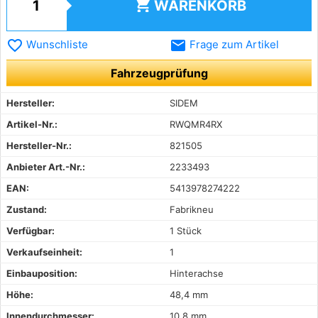
shopping_cart
WARENKORB
favorite_border
email
Wunschliste
Frage zum Artikel
Fahrzeugprüfung
Hersteller:
SIDEM
Artikel-Nr.:
RWQMR4RX
Hersteller-Nr.:
821505
Anbieter Art.-Nr.:
2233493
EAN:
5413978274222
Zustand:
Fabrikneu
Verfügbar:
1 Stück
Verkaufseinheit:
1
Einbauposition:
Hinterachse
Höhe:
48,4 mm
Innendurchmesser:
10,8 mm