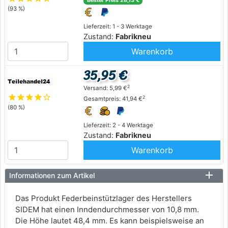
Bester Preis 28,13 €
(93 %)
Lieferzeit: 1 - 3 Werktage
Zustand:
Fabrikneu
Warenkorb
35,95 €
2
Versand: 5,99 €
star
star
star
star
star_outline
2
Gesamtpreis: 41,94 €
(80 %)
Lieferzeit: 2 - 4 Werktage
Zustand:
Fabrikneu
Warenkorb
Informationen zum Artikel
Das Produkt Federbeinstützlager des Herstellers
SIDEM hat einen Inndendurchmesser von 10,8 mm.
Die Höhe lautet 48,4 mm. Es kann beispielsweise an