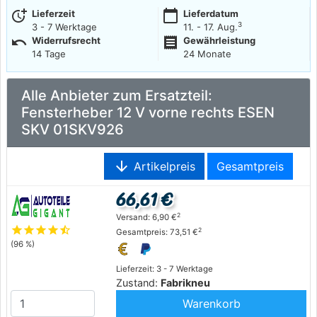
more_time
calendar_today
Lieferzeit
Lieferdatum
3
3 - 7 Werktage
11. - 17. Aug.
undo
receipt
Widerrufsrecht
Gewährleistung
14 Tage
24 Monate
Alle Anbieter zum Ersatzteil:
Fensterheber 12 V vorne rechts ESEN
SKV 01SKV926
arrow_downward
Artikelpreis
Gesamtpreis
66,61 €
2
Versand: 6,90 €
star
star
star
star
star_half
2
Gesamtpreis: 73,51 €
(96 %)
Lieferzeit: 3 - 7 Werktage
Zustand:
Fabrikneu
Warenkorb