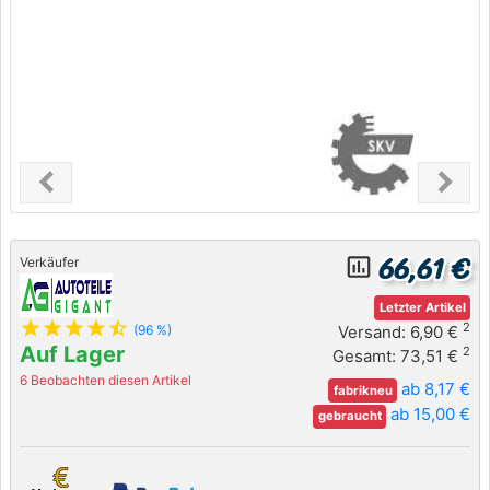
chevron_left
chevron_right
Previous
Next
66,61 €
insert_chart_outlined
Verkäufer
Letzter Artikel
star
star
star
star
star_half
2
Versand: 6,90 €
(96 %)
Auf Lager
2
Gesamt: 73,51 €
6 Beobachten diesen Artikel
ab 8,17 €
fabrikneu
ab 15,00 €
gebraucht