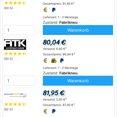
star
star
star
star
star_half
2
Gesamtpreis: 81,46 €
(93 %)
Lieferzeit: 1 - 3 Werktage
Zustand:
Fabrikneu
Warenkorb
80,04 €
2
Versand: 6,90 €
star
star
star
star
star_half
2
Gesamtpreis: 86,94 €
(93 %)
Lieferzeit: 1 - 2 Werktage
Zustand:
Fabrikneu
Warenkorb
81,95 €
2
Versand: 5,95 €
star
star
star
star
star_half
2
Gesamtpreis: 87,90 €
(92 %)