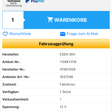
shopping_cart
WARENKORB
favorite_border
email
Wunschliste
Frage zum Artikel
Fahrzeugprüfung
Hersteller:
ESEN SKV
Artikel-Nr.:
YG6KYX18
Hersteller-Nr.:
01SKV926
Anbieter Art.-Nr.:
1837048
Zustand:
Fabrikneu
Verfügbar:
1 Stück
Verkaufseinheit:
1
Spannung:
12 V