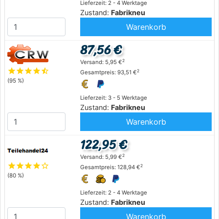
Lieferzeit: 2 - 4 Werktage
Zustand:
Fabrikneu
Warenkorb
87,56 €
2
Versand: 5,95 €
star
star
star
star
star_half
2
Gesamtpreis: 93,51 €
(95 %)
Lieferzeit: 3 - 5 Werktage
Zustand:
Fabrikneu
Warenkorb
122,95 €
2
Versand: 5,99 €
star
star
star
star
star_outline
2
Gesamtpreis: 128,94 €
(80 %)
Lieferzeit: 2 - 4 Werktage
Zustand:
Fabrikneu
Warenkorb