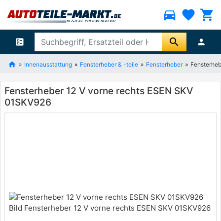
directions_car
favorite
shopping_cart
search
ballot
person
Innenausstattung
Fensterheber & -teile
Fensterheber
Fensterheb
Fensterheber 12 V vorne rechts ESEN SKV
01SKV926