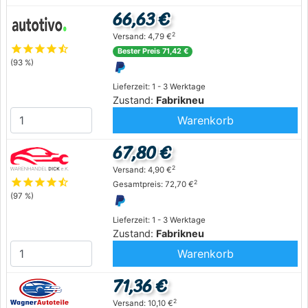
66,63 €
2
Versand: 4,79 €
star
star
star
star
star_half
Bester Preis 71,42 €
(93 %)
Lieferzeit: 1 - 3 Werktage
Zustand:
Fabrikneu
Warenkorb
67,80 €
2
Versand: 4,90 €
star
star
star
star
star_half
2
Gesamtpreis: 72,70 €
(97 %)
Lieferzeit: 1 - 3 Werktage
Zustand:
Fabrikneu
Warenkorb
71,36 €
2
Versand: 10,10 €