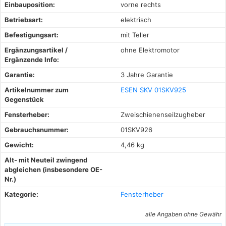
Einbauposition:
vorne rechts
Betriebsart:
elektrisch
Befestigungsart:
mit Teller
Ergänzungsartikel /
ohne Elektromotor
Ergänzende Info:
Garantie:
3 Jahre Garantie
Artikelnummer zum
ESEN SKV 01SKV925
Gegenstück
Fensterheber:
Zweischienenseilzugheber
Gebrauchsnummer:
01SKV926
Gewicht:
4,46 kg
Alt- mit Neuteil zwingend
abgleichen (insbesondere OE-
Nr.)
Kategorie:
Fensterheber
alle Angaben ohne Gewähr