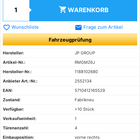
shopping_cart
WARENKORB
favorite_border
email
Wunschliste
Frage zum Artikel
Fahrzeugprüfung
Hersteller:
JP GROUP
Artikel-Nr.:
RMGMZ6J
Hersteller-Nr.:
1188102680
Anbieter Art.-Nr.:
2552134
EAN:
5710412165529
Zustand:
Fabrikneu
Verfügbar:
>10 Stück
Verkaufseinheit:
1
Türenanzahl:
4
Einbauposition:
vorne rechts