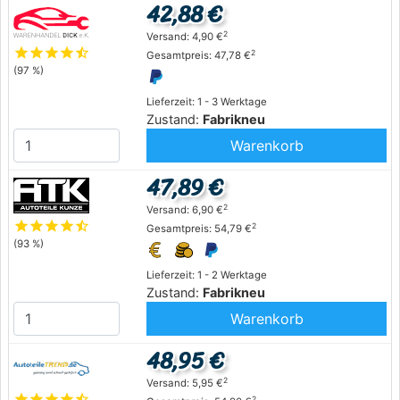
42,88 €
2
Versand: 4,90 €
star
star
star
star
star_half
2
Gesamtpreis: 47,78 €
(97 %)
Lieferzeit: 1 - 3 Werktage
Zustand:
Fabrikneu
Warenkorb
47,89 €
2
Versand: 6,90 €
star
star
star
star
star_half
2
Gesamtpreis: 54,79 €
(93 %)
Lieferzeit: 1 - 2 Werktage
Zustand:
Fabrikneu
Warenkorb
48,95 €
2
Versand: 5,95 €
star
star
star
star
star_half
2