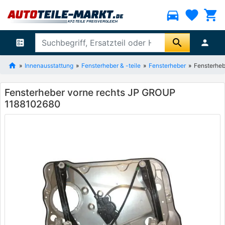
directions_car
favorite
shopping_cart
search
ballot
person
Innenausstattung
Fensterheber & -teile
Fensterheber
Fensterhe
Fensterheber vorne rechts JP GROUP
1188102680