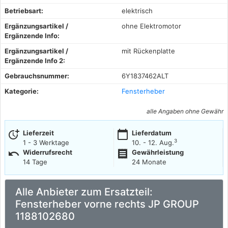
Betriebsart:
elektrisch
Ergänzungsartikel /
ohne Elektromotor
Ergänzende Info:
Ergänzungsartikel /
mit Rückenplatte
Ergänzende Info 2:
Gebrauchsnummer:
6Y1837462ALT
Kategorie:
Fensterheber
alle Angaben ohne Gewähr
more_time
calendar_today
Lieferzeit
Lieferdatum
3
1 - 3 Werktage
10. - 12. Aug.
undo
receipt
Widerrufsrecht
Gewährleistung
14 Tage
24 Monate
Alle Anbieter zum Ersatzteil:
Fensterheber vorne rechts JP GROUP
1188102680