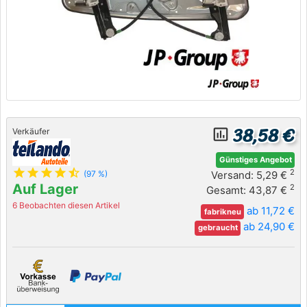
38,58 €
insert_chart_outlined
Verkäufer
Günstiges Angebot
star
star
star
star
star_half
2
Versand: 5,29 €
(97 %)
Auf Lager
2
Gesamt: 43,87 €
6 Beobachten diesen Artikel
ab 11,72 €
fabrikneu
ab 24,90 €
gebraucht