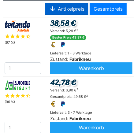
arrow_downward
Artikelpreis
Gesamtpreis
38,58 €
2
Versand: 5,29 €
star
star
star
star
star_half
Bester Preis 43,87 €
(97 %)
Lieferzeit: 1 - 3 Werktage
Zustand:
Fabrikneu
Warenkorb
42,78 €
2
Versand: 6,90 €
star
star
star
star
star_half
2
Gesamtpreis: 49,68 €
(96 %)
Lieferzeit: 3 - 7 Werktage
Zustand:
Fabrikneu
Warenkorb