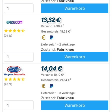
Zustand:
Fabrikneu
Warenkorb
13,32 €
2
Versand: 4,90 €
star
star
star
star
star_half
2
Gesamtpreis: 18,22 €
(94 %)
Lieferzeit: 1 - 2 Werktage
Zustand:
Fabrikneu
Warenkorb
14,04 €
2
Versand: 10,10 €
star
star
star
star
star_half
2
Gesamtpreis: 24,14 €
(93 %)
Lieferzeit: 1 - 3 Werktage
Zustand:
Fabrikneu
Warenkorb