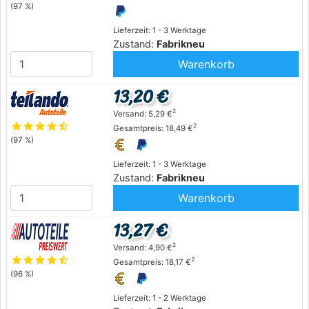
(97 %)
Lieferzeit: 1 - 3 Werktage
Zustand:
Fabrikneu
Warenkorb
13,20 €
2
Versand: 5,29 €
star
star
star
star
star_half
2
Gesamtpreis: 18,49 €
(97 %)
Lieferzeit: 1 - 3 Werktage
Zustand:
Fabrikneu
Warenkorb
13,27 €
2
Versand: 4,90 €
star
star
star
star
star_half
2
Gesamtpreis: 18,17 €
(96 %)
Lieferzeit: 1 - 2 Werktage