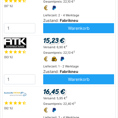
star
star
star
star
star_half
2
Gesamtpreis: 22,10 €
(97 %)
Lieferzeit: 2 - 4 Werktage
Zustand:
Fabrikneu
Warenkorb
15,23 €
2
Versand: 6,90 €
star
star
star
star
star_half
2
Gesamtpreis: 22,13 €
(93 %)
Lieferzeit: 1 - 2 Werktage
Zustand:
Fabrikneu
Warenkorb
16,45 €
2
Versand: 5,95 €
star
star
star
star
star_half
2
Gesamtpreis: 22,40 €
(92 %)
Lieferzeit: 2 - 4 Werktage