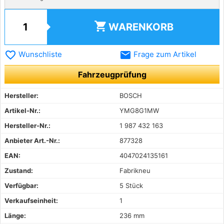
shopping_cart
WARENKORB
favorite_border
email
Wunschliste
Frage zum Artikel
Fahrzeugprüfung
Hersteller:
BOSCH
Artikel-Nr.:
YMG8G1MW
Hersteller-Nr.:
1 987 432 163
Anbieter Art.-Nr.:
877328
EAN:
4047024135161
Zustand:
Fabrikneu
Verfügbar:
5 Stück
Verkaufseinheit:
1
Länge:
236 mm