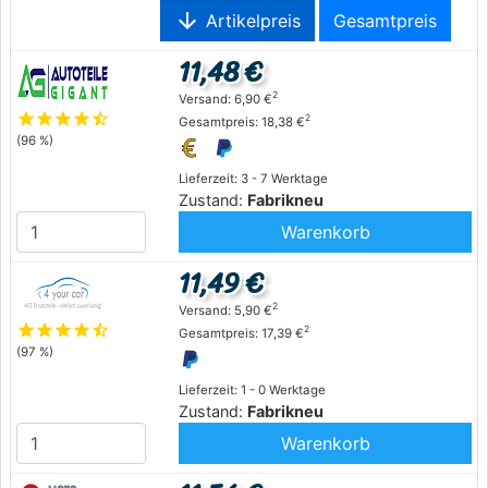
arrow_downward
Artikelpreis
Gesamtpreis
11,48 €
2
Versand: 6,90 €
star
star
star
star
star_half
2
Gesamtpreis: 18,38 €
(96 %)
Lieferzeit: 3 - 7 Werktage
Zustand:
Fabrikneu
Warenkorb
11,49 €
2
Versand: 5,90 €
star
star
star
star
star_half
2
Gesamtpreis: 17,39 €
(97 %)
Lieferzeit: 1 - 0 Werktage
Zustand:
Fabrikneu
Warenkorb