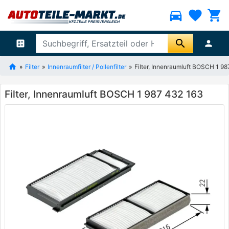
directions_car
favorite
shopping_cart
search
ballot
person
Filter
Innenraumfilter / Pollenfilter
Filter, Innenraumluft BOSCH 1 9
Filter, Innenraumluft BOSCH 1 987 432 163