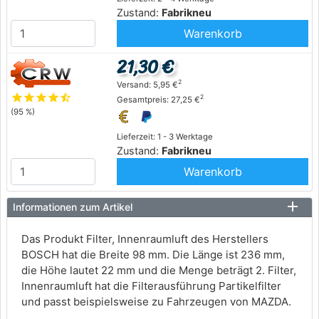
Zustand:
Fabrikneu
Warenkorb
21,30 €
2
Versand: 5,95 €
star
star
star
star
star_half
2
Gesamtpreis: 27,25 €
(95 %)
Lieferzeit: 1 - 3 Werktage
Zustand:
Fabrikneu
Warenkorb
Informationen zum Artikel
Das Produkt Filter, Innenraumluft des Herstellers
BOSCH hat die Breite 98 mm. Die Länge ist 236 mm,
die Höhe lautet 22 mm und die Menge beträgt 2. Filter,
Innenraumluft hat die Filterausführung Partikelfilter
und passt beispielsweise zu Fahrzeugen von MAZDA.