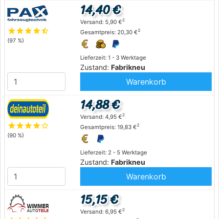
14,40 €
2
Versand: 5,90 €
star
star
star
star
star_half
2
Gesamtpreis: 20,30 €
(97 %)
Lieferzeit: 1 - 3 Werktage
Zustand:
Fabrikneu
Warenkorb
14,88 €
2
Versand: 4,95 €
star
star
star
star
star_outline
2
Gesamtpreis: 19,83 €
(90 %)
Lieferzeit: 2 - 5 Werktage
Zustand:
Fabrikneu
Warenkorb
15,15 €
2
Versand: 6,95 €