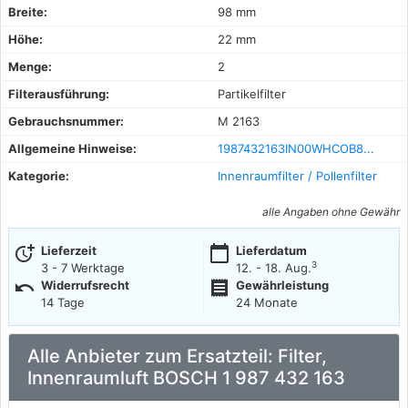
Breite:
98 mm
Höhe:
22 mm
Menge:
2
Filterausführung:
Partikelfilter
Gebrauchsnummer:
M 2163
Allgemeine Hinweise:
1987432163IN00WHCOB8...
Kategorie:
Innenraumfilter / Pollenfilter
alle Angaben ohne Gewähr
more_time
calendar_today
Lieferzeit
Lieferdatum
3
3 - 7 Werktage
12. - 18. Aug.
undo
receipt
Widerrufsrecht
Gewährleistung
14 Tage
24 Monate
Alle Anbieter zum Ersatzteil: Filter,
Innenraumluft BOSCH 1 987 432 163