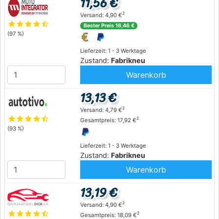
11,56 €
2
Versand: 4,90 €
star
star
star
star
star_half
Bester Preis 16,46 €
(97 %)
Lieferzeit: 1 - 3 Werktage
Zustand:
Fabrikneu
Warenkorb
13,13 €
2
Versand: 4,79 €
star
star
star
star
star_half
2
Gesamtpreis: 17,92 €
(93 %)
Lieferzeit: 1 - 3 Werktage
Zustand:
Fabrikneu
Warenkorb
13,19 €
2
Versand: 4,90 €
star
star
star
star
star_half
2
Gesamtpreis: 18,09 €