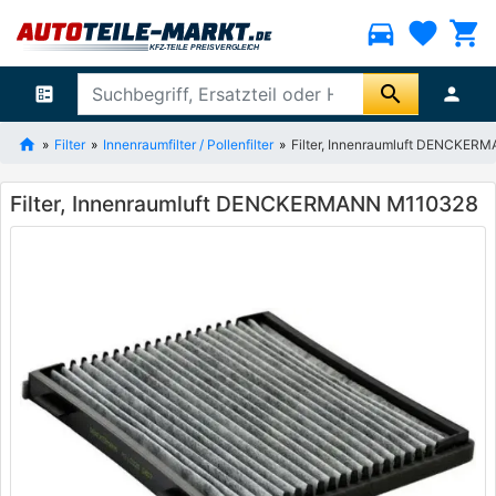
directions_car
favorite
shopping_cart
search
ballot
person
Filter
Innenraumfilter / Pollenfilter
Filter, Innenraumluft DENCKE
Filter, Innenraumluft DENCKERMANN M110328