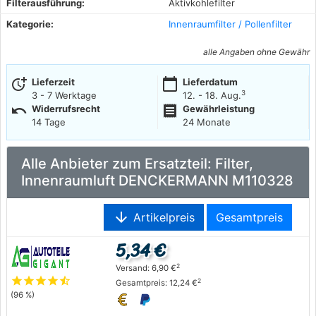
Filterausführung:
Aktivkohlefilter
Kategorie:
Innenraumfilter / Pollenfilter
alle Angaben ohne Gewähr
more_time
calendar_today
Lieferzeit
Lieferdatum
3
3 - 7 Werktage
12. - 18. Aug.
undo
receipt
Widerrufsrecht
Gewährleistung
14 Tage
24 Monate
Alle Anbieter zum Ersatzteil: Filter,
Innenraumluft DENCKERMANN M110328
arrow_downward
Artikelpreis
Gesamtpreis
5,34 €
2
Versand: 6,90 €
star
star
star
star
star_half
2
Gesamtpreis: 12,24 €
(96 %)