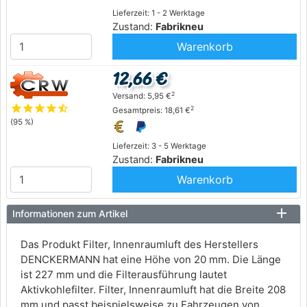
Lieferzeit: 1 - 2 Werktage
Zustand:
Fabrikneu
Warenkorb
12,66 €
2
Versand: 5,95 €
star
star
star
star
star_half
2
Gesamtpreis: 18,61 €
(95 %)
Lieferzeit: 3 - 5 Werktage
Zustand:
Fabrikneu
Warenkorb
Informationen zum Artikel
Das Produkt Filter, Innenraumluft des Herstellers
DENCKERMANN hat eine Höhe von 20 mm. Die Länge
ist 227 mm und die Filterausführung lautet
Aktivkohlefilter. Filter, Innenraumluft hat die Breite 208
mm und passt beispielsweise zu Fahrzeugen von