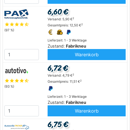
6,60 €
2
Versand: 5,90 €
star
star
star
star
star_half
2
Gesamtpreis: 12,50 €
(97 %)
Lieferzeit: 1 - 3 Werktage
Zustand:
Fabrikneu
Warenkorb
6,72 €
2
Versand: 4,79 €
star
star
star
star
star_half
2
Gesamtpreis: 11,51 €
(93 %)
Lieferzeit: 1 - 3 Werktage
Zustand:
Fabrikneu
Warenkorb
6,75 €