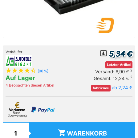
5,34 €
insert_chart_outlined
Verkäufer
Letzter Artikel
star
star
star
star
star_half
2
Versand: 6,90 €
(96 %)
Auf Lager
2
Gesamt: 12,24 €
4 Beobachten diesen Artikel
ab 2,24 €
fabrikneu
shopping_cart
WARENKORB