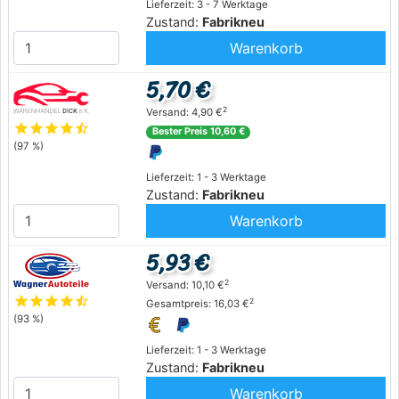
Lieferzeit: 3 - 7 Werktage
Zustand:
Fabrikneu
Warenkorb
5,70 €
2
Versand: 4,90 €
star
star
star
star
star_half
Bester Preis 10,60 €
(97 %)
Lieferzeit: 1 - 3 Werktage
Zustand:
Fabrikneu
Warenkorb
5,93 €
2
Versand: 10,10 €
star
star
star
star
star_half
2
Gesamtpreis: 16,03 €
(93 %)
Lieferzeit: 1 - 3 Werktage
Zustand:
Fabrikneu
Warenkorb