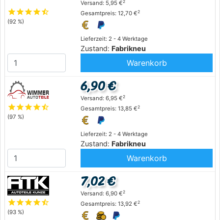
2
Versand: 5,95 €
star
star
star
star
star_half
2
Gesamtpreis: 12,70 €
(92 %)
Lieferzeit: 2 - 4 Werktage
Zustand:
Fabrikneu
Warenkorb
6,90 €
2
Versand: 6,95 €
star
star
star
star
star_half
2
Gesamtpreis: 13,85 €
(97 %)
Lieferzeit: 2 - 4 Werktage
Zustand:
Fabrikneu
Warenkorb
7,02 €
2
Versand: 6,90 €
star
star
star
star
star_half
2
Gesamtpreis: 13,92 €
(93 %)