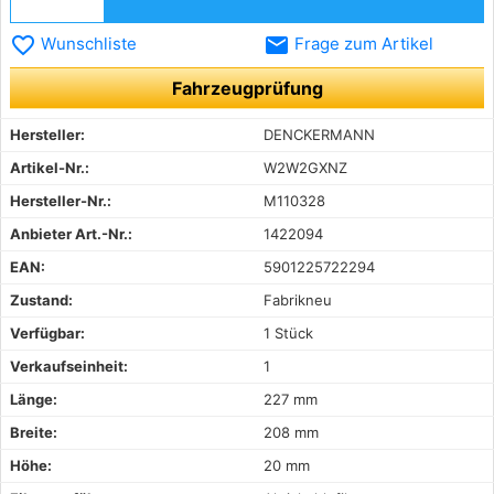
favorite_border
email
Wunschliste
Frage zum Artikel
Fahrzeugprüfung
Hersteller:
DENCKERMANN
Artikel-Nr.:
W2W2GXNZ
Hersteller-Nr.:
M110328
Anbieter Art.-Nr.:
1422094
EAN:
5901225722294
Zustand:
Fabrikneu
Verfügbar:
1 Stück
Verkaufseinheit:
1
Länge:
227 mm
Breite:
208 mm
Höhe:
20 mm