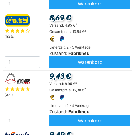
Warenkorb
8,69 €
2
Versand: 4,95 €
star
star
star
star
star_outline
2
Gesamtpreis: 13,64 €
(90 %)
Lieferzeit: 2 - 5 Werktage
Zustand:
Fabrikneu
Warenkorb
9,43 €
2
Versand: 6,95 €
star
star
star
star
star_half
2
Gesamtpreis: 16,38 €
(97 %)
Lieferzeit: 2 - 4 Werktage
Zustand:
Fabrikneu
Warenkorb
9,49 €