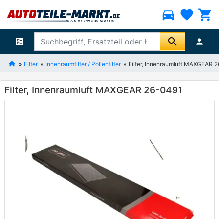
directions_car
favorite
shopping_cart
search
ballot
person
Filter
Innenraumfilter / Pollenfilter
Filter, Innenraumluft MAXGEAR 
Filter, Innenraumluft MAXGEAR 26-0491