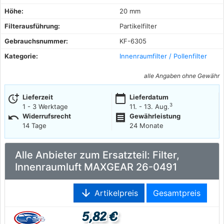
Höhe:
20 mm
Filterausführung:
Partikelfilter
Gebrauchsnummer:
KF-6305
Kategorie:
Innenraumfilter / Pollenfilter
alle Angaben ohne Gewähr
more_time
calendar_today
Lieferzeit
Lieferdatum
3
1 - 3 Werktage
11. - 13. Aug.
undo
receipt
Widerrufsrecht
Gewährleistung
14 Tage
24 Monate
Alle Anbieter zum Ersatzteil: Filter,
Innenraumluft MAXGEAR 26-0491
arrow_downward
Artikelpreis
Gesamtpreis
5,82 €