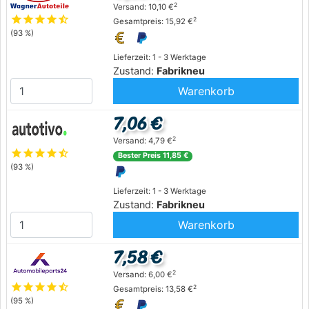
2
Versand: 10,10 €
star
star
star
star
star_half
2
Gesamtpreis: 15,92 €
(93 %)
Lieferzeit: 1 - 3 Werktage
Zustand:
Fabrikneu
Warenkorb
7,06 €
2
Versand: 4,79 €
star
star
star
star
star_half
Bester Preis 11,85 €
(93 %)
Lieferzeit: 1 - 3 Werktage
Zustand:
Fabrikneu
Warenkorb
7,58 €
2
Versand: 6,00 €
star
star
star
star
star_half
2
Gesamtpreis: 13,58 €
(95 %)