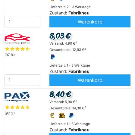
Lieferzeit: 2 - 3 Werktage
Zustand:
Fabrikneu
Warenkorb
8,03 €
2
Versand: 4,90 €
star
star
star
star
star_half
2
Gesamtpreis: 12,93 €
(97 %)
Lieferzeit: 1 - 3 Werktage
Zustand:
Fabrikneu
Warenkorb
8,40 €
2
Versand: 5,90 €
star
star
star
star
star_half
2
Gesamtpreis: 14,30 €
(97 %)
Lieferzeit: 1 - 3 Werktage
Zustand:
Fabrikneu