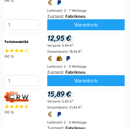
(96 %)
Lieferzeit: 3 - 7 Werktage
Zustand:
Fabrikneu
Warenkorb
12,95 €
2
Versand: 5,99 €
star
star
star
star
star_outline
2
Gesamtpreis: 18,94 €
(80 %)
Lieferzeit: 2 - 4 Werktage
Zustand:
Fabrikneu
Warenkorb
15,89 €
2
Versand: 5,95 €
star
star
star
star
star_half
2
Gesamtpreis: 21,84 €
(95 %)
Lieferzeit: 2 - 4 Werktage
Zustand:
Fabrikneu