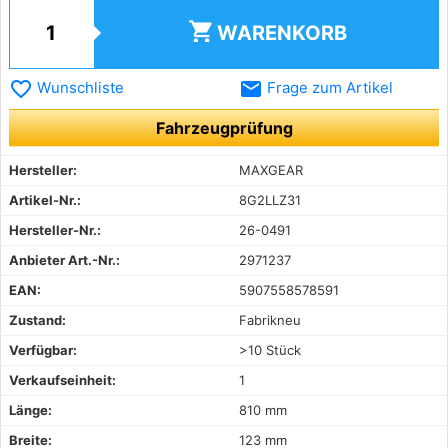
shopping_cart
WARENKORB
favorite_border
email
Wunschliste
Frage zum Artikel
Fahrzeugprüfung
Hersteller:
MAXGEAR
Artikel-Nr.:
8G2LLZ31
Hersteller-Nr.:
26-0491
Anbieter Art.-Nr.:
2971237
EAN:
5907558578591
Zustand:
Fabrikneu
Verfügbar:
>10 Stück
Verkaufseinheit:
1
Länge:
810 mm
Breite:
123 mm