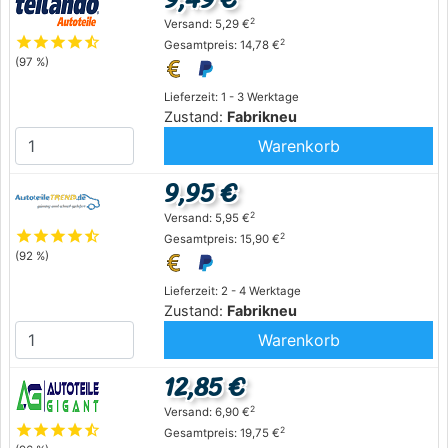
2
Versand: 5,29 €
star
star
star
star
star_half
2
Gesamtpreis: 14,78 €
(97 %)
Lieferzeit: 1 - 3 Werktage
Zustand:
Fabrikneu
Warenkorb
9,95 €
2
Versand: 5,95 €
star
star
star
star
star_half
2
Gesamtpreis: 15,90 €
(92 %)
Lieferzeit: 2 - 4 Werktage
Zustand:
Fabrikneu
Warenkorb
12,85 €
2
Versand: 6,90 €
star
star
star
star
star_half
2
Gesamtpreis: 19,75 €