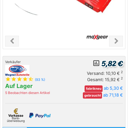
chevron_left
chevron_right
Previous
Next
5,82 €
insert_chart_outlined
Verkäufer
2
Versand: 10,10 €
star
star
star
star
star_half
2
Gesamt: 15,92 €
(93 %)
Auf Lager
ab 5,30 €
fabrikneu
5 Beobachten diesen Artikel
ab 71,18 €
gebraucht