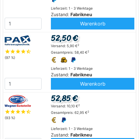
Lieferzeit: 1 - 3 Werktage
Zustand:
Fabrikneu
Warenkorb
52,50 €
2
Versand: 5,90 €
star
star
star
star
star_half
2
Gesamtpreis: 58,40 €
(97 %)
Lieferzeit: 1 - 3 Werktage
Zustand:
Fabrikneu
Warenkorb
52,85 €
2
Versand: 10,10 €
star
star
star
star
star_half
2
Gesamtpreis: 62,95 €
(93 %)
Lieferzeit: 1 - 3 Werktage
Zustand:
Fabrikneu