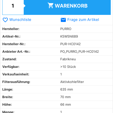
shopping_cart
WARENKORB
favorite_border
email
Wunschliste
Frage zum Artikel
Hersteller:
PURRO
Artikel-Nr.:
K5W5N689
Hersteller-Nr.:
PUR-HC0142
Anbieter Art.-Nr.:
PO_PURRO_PUR-HC0142
Zustand:
Fabrikneu
Verfügbar:
>10 Stück
Verkaufseinheit:
1
Filterausführung:
Aktivkohlefilter
Länge:
635 mm
Breite:
70 mm
Höhe:
66 mm
Menge:
1