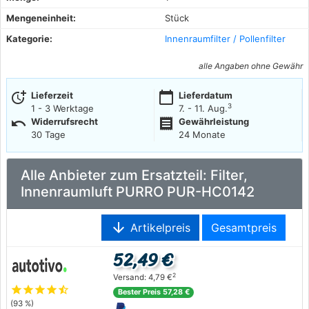
Mengeneinheit:
Stück
Kategorie:
Innenraumfilter / Pollenfilter
alle Angaben ohne Gewähr
more_time
calendar_today
Lieferzeit
Lieferdatum
3
1 - 3 Werktage
7. - 11. Aug.
undo
receipt
Widerrufsrecht
Gewährleistung
30 Tage
24 Monate
Alle Anbieter zum Ersatzteil: Filter,
Innenraumluft PURRO PUR-HC0142
arrow_downward
Artikelpreis
Gesamtpreis
52,49 €
2
Versand: 4,79 €
star
star
star
star
star_half
Bester Preis 57,28 €
(93 %)