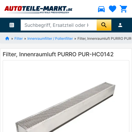
directions_car
favorite
shopping_cart
search
ballot
person
Filter
Innenraumfilter / Pollenfilter
Filter, Innenraumluft PURRO P
Filter, Innenraumluft PURRO PUR-HC0142