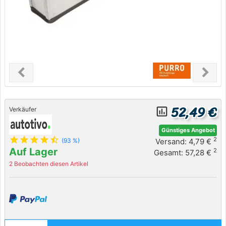
chevron_left
chevron_right
Previous
Next
52,49 €
insert_chart_outlined
Verkäufer
Günstiges Angebot
star
star
star
star
star_half
2
Versand: 4,79 €
(93 %)
Auf Lager
2
Gesamt: 57,28 €
2 Beobachten diesen Artikel