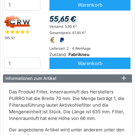
Warenkorb
55,65 €
2
Versand: 5,95 €
star
star
star
star
star_half
2
Gesamtpreis: 61,60 €
(95 %)
Lieferzeit: 2 - 4 Werktage
Zustand:
Fabrikneu
Warenkorb
Informationen zum Artikel
Das Produkt Filter, Innenraumluft des Herstellers
PURRO hat die Breite 70 mm. Die Menge beträgt 1, die
Filterausführung lautet Aktivkohlefilter und die
Mengeneinheit ist Stück. Die Länge ist 635 mm. Filter,
Innenraumluft hat eine Höhe von 66 mm.
Der angebotene Artikel wird unter anderem unter den