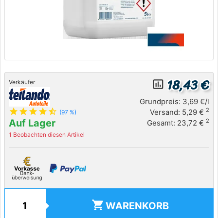
18,43 €
insert_chart_outlined
Verkäufer
Grundpreis: 3,69 €/l
star
star
star
star
star_half
2
Versand: 5,29 €
(97 %)
Auf Lager
2
Gesamt: 23,72 €
1 Beobachten diesen Artikel
shopping_cart
WARENKORB