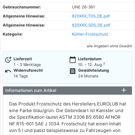
Gebrauchsnummer:
UNE 26-361
Allgemeine Hinweise:
820XXX_TDS_DE.pdf
Allgemeine Hinweise:
820XXX_SDS_DE.pdf
Kategorie:
Kühler-Frostschutz
alle Angaben ohne Gewähr
more_time
calendar_today
Lieferzeit
Lieferdatum
3
1 - 3 Werktage
10. - 12. Aug.
undo
receipt
Widerrufsrecht
Gewährleistung
14 Tage
24 Monate
Informationen zum Artikel
Das Produkt Frostschutz des Herstellers EUROLUB hat
eine Farbe blau/grün. Die Gebindeart ist Kanister und
die Spezifikation lautet ASTM 3306 BS 6580 AFNOR
NF R15-601 SAE J 1034. Frostschutz hat einen Inhalt
von 5 l und passt beispielsweise zu Fahrzeugen von