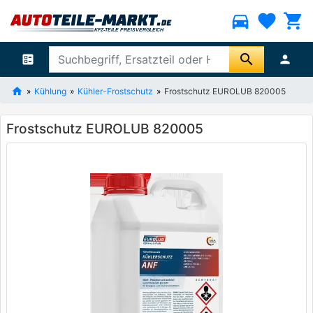
directions_car
favorite
shopping_cart
search
ballot
person
Kühlung
Kühler-Frostschutz
Frostschutz EUROLUB 820005
Frostschutz EUROLUB 820005