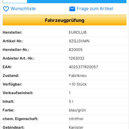
favorite_border
email
Wunschliste
Frage zum Artikel
Fahrzeugprüfung
Hersteller:
EUROLUB
Artikel-Nr.:
XZQJ3VMN
Hersteller-Nr.:
820005
Anbieter Art.-Nr.:
1263032
EAN:
4025377820057
Zustand:
Fabrikneu
Verfügbar:
>10 Stück
Verkaufseinheit:
1
Inhalt:
5 l
Farbe:
blau/grün
chem. Eigenschaft:
nitritfrei
Gebindeart:
Kanister