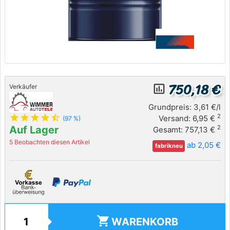
750,18 €
insert_chart_outlined
Verkäufer
Grundpreis: 3,61 €/l
star
star
star
star
star_half
2
Versand: 6,95 €
(97 %)
Auf Lager
2
Gesamt: 757,13 €
5 Beobachten diesen Artikel
ab 2,05 €
fabrikneu
shopping_cart
WARENKORB