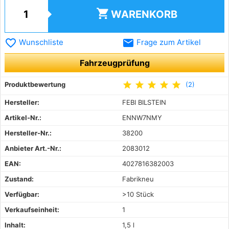
shopping_cart
WARENKORB
favorite_border
email
Wunschliste
Frage zum Artikel
Fahrzeugprüfung
star
star
star
star
star
Produktbewertung
(2)
Hersteller:
FEBI BILSTEIN
Artikel-Nr.:
ENNW7NMY
Hersteller-Nr.:
38200
Anbieter Art.-Nr.:
2083012
EAN:
4027816382003
Zustand:
Fabrikneu
Verfügbar:
>10 Stück
Verkaufseinheit:
1
Inhalt:
1,5 l