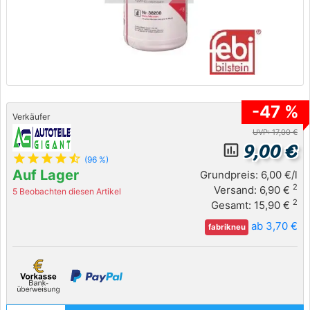
-47 %
Verkäufer
UVP: 17,00 €
9,00 €
insert_chart_outlined
star
star
star
star
star_half
(96 %)
Auf Lager
Grundpreis: 6,00 €/l
2
Versand: 6,90 €
5 Beobachten diesen Artikel
2
Gesamt: 15,90 €
ab 3,70 €
fabrikneu