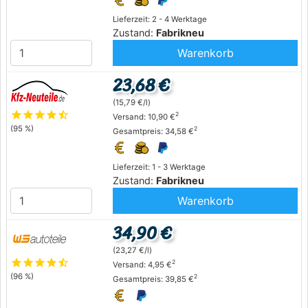
Lieferzeit: 2 - 4 Werktage
Zustand:
Fabrikneu
Warenkorb
23,68 €
(15,79 €/l)
star
star
star
star
star_half
2
Versand: 10,90 €
(95 %)
2
Gesamtpreis: 34,58 €
Lieferzeit: 1 - 3 Werktage
Zustand:
Fabrikneu
Warenkorb
34,90 €
(23,27 €/l)
star
star
star
star
star_half
2
Versand: 4,95 €
(96 %)
2
Gesamtpreis: 39,85 €