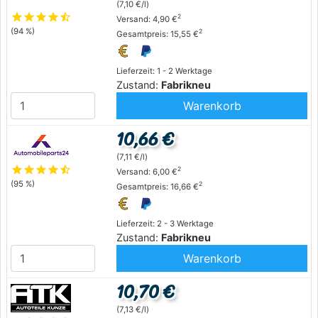
(7,10 €/l)
star
star
star
star
star_half
2
Versand: 4,90 €
(94 %)
2
Gesamtpreis: 15,55 €
Lieferzeit: 1 - 2 Werktage
Zustand:
Fabrikneu
Warenkorb
10,66 €
(7,11 €/l)
star
star
star
star
star_half
2
Versand: 6,00 €
(95 %)
2
Gesamtpreis: 16,66 €
Lieferzeit: 2 - 3 Werktage
Zustand:
Fabrikneu
Warenkorb
10,70 €
(7,13 €/l)