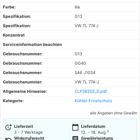
Farbe:
lila
Spezifikation:
G13
Spezifikation:
VW TL 774 J
Konzentrat
Serviceinformation beachten
Gebrauchsnummer:
G13
Gebrauchsnummer:
GG40
Gebrauchsnummer:
SAE J1034
Gebrauchsnummer:
VW TL 774-J
Allgemeine Hinweise:
CLP38202_D.pdf
Kategorie:
Kühler-Frostschutz
alle Angaben ohne Gewähr
more_time
calendar_today
Lieferzeit
Lieferdatum
3
3 - 7 Werktage
12. - 18. Aug.
undo
receipt
Widerrufsrecht
Gewährleistung