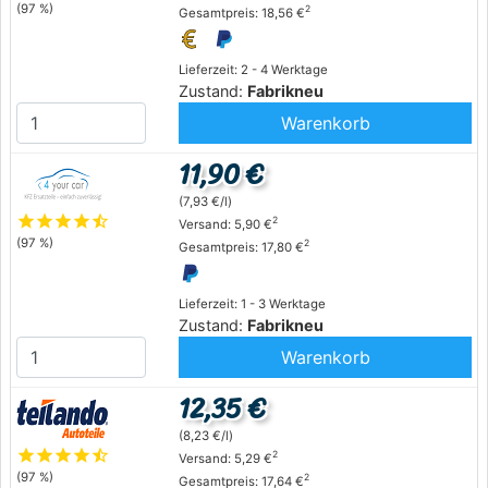
(97 %)
2
Gesamtpreis: 18,56 €
Lieferzeit: 2 - 4 Werktage
Zustand:
Fabrikneu
Warenkorb
11,90 €
(7,93 €/l)
star
star
star
star
star_half
2
Versand: 5,90 €
(97 %)
2
Gesamtpreis: 17,80 €
Lieferzeit: 1 - 3 Werktage
Zustand:
Fabrikneu
Warenkorb
12,35 €
(8,23 €/l)
star
star
star
star
star_half
2
Versand: 5,29 €
(97 %)
2
Gesamtpreis: 17,64 €