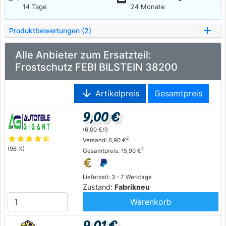
14 Tage
24 Monate
Produktbewertungen (2)
Alle Anbieter zum Ersatzteil:
Frostschutz FEBI BILSTEIN 38200
arrow_downward
Artikelpreis
Gesamtpreis
9,00 €
(6,00 €/l)
star
star
star
star
star_half
2
Versand: 6,90 €
(96 %)
2
Gesamtpreis: 15,90 €
Lieferzeit: 3 - 7 Werktage
Zustand:
Fabrikneu
Warenkorb
9,01 €