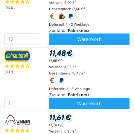
star
star
star
star
star_half
2
Versand: 6,90 €
(93 %)
2
Gesamtpreis: 17,60 €
Lieferzeit: 1 - 2 Werktage
Zustand:
Fabrikneu
Warenkorb
11,48 €
(7,65 €/l)
star
star
star
star
star_outline
2
Versand: 4,95 €
(90 %)
2
Gesamtpreis: 16,43 €
Lieferzeit: 2 - 5 Werktage
Zustand:
Fabrikneu
Warenkorb
11,61 €
(7,74 €/l)
star
star
star
star
star_half
2
Versand: 6,95 €