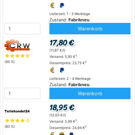
Lieferzeit: 1 - 3 Werktage
Zustand:
Fabrikneu
Warenkorb
17,80 €
(11,87 €/l)
star
star
star
star
star_half
2
Versand: 5,95 €
(95 %)
2
Gesamtpreis: 23,75 €
Lieferzeit: 2 - 4 Werktage
Zustand:
Fabrikneu
Warenkorb
18,95 €
(12,63 €/l)
star
star
star
star
star_outline
2
Versand: 5,99 €
(80 %)
2
Gesamtpreis: 24,94 €