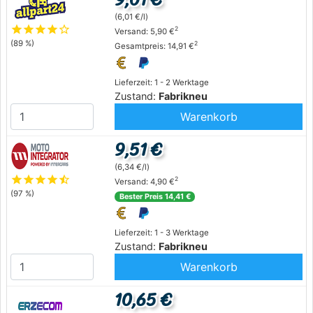
(6,01 €/l)
star
star
star
star
star_outline
2
Versand: 5,90 €
(89 %)
2
Gesamtpreis: 14,91 €
Lieferzeit: 1 - 2 Werktage
Zustand:
Fabrikneu
Warenkorb
9,51 €
(6,34 €/l)
star
star
star
star
star_half
2
Versand: 4,90 €
(97 %)
Bester Preis 14,41 €
Lieferzeit: 1 - 3 Werktage
Zustand:
Fabrikneu
Warenkorb
10,65 €