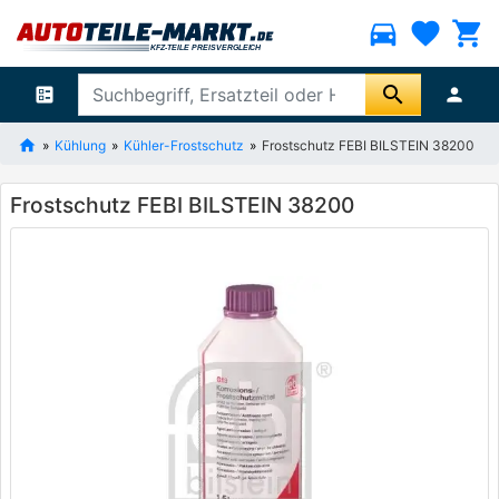
directions_car
favorite
shopping_cart
search
ballot
person
Kühlung
Kühler-Frostschutz
Frostschutz FEBI BILSTEIN 38200
Frostschutz FEBI BILSTEIN 38200