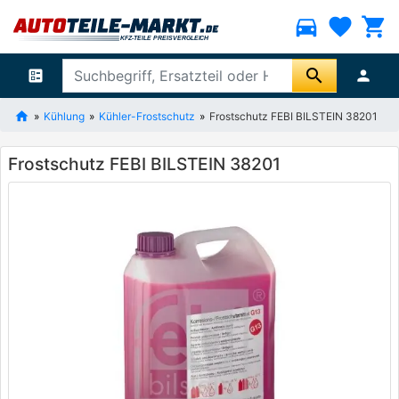
directions_car
favorite
shopping_cart
search
ballot
person
Kühlung
Kühler-Frostschutz
Frostschutz FEBI BILSTEIN 38201
Frostschutz FEBI BILSTEIN 38201