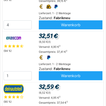
2
Gesamtpreis: 39,15 €
Lieferzeit: 1 - 2 Werktage
Zustand:
Fabrikneu
Warenkorb
32,51 €
(6,50 €/l)
star
star
star
star
star_half
2
Versand: 4,90 €
(94 %)
2
Gesamtpreis: 37,41 €
Lieferzeit: 1 - 2 Werktage
Zustand:
Fabrikneu
Warenkorb
32,59 €
(6,52 €/l)
star
star
star
star
star_outline
2
Versand: 4,95 €
(90 %)
2
Gesamtpreis: 37,54 €