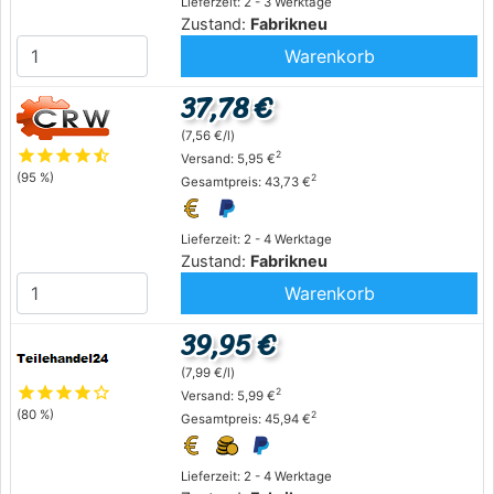
Lieferzeit: 2 - 3 Werktage
Zustand:
Fabrikneu
Warenkorb
37,78 €
(7,56 €/l)
star
star
star
star
star_half
2
Versand: 5,95 €
(95 %)
2
Gesamtpreis: 43,73 €
Lieferzeit: 2 - 4 Werktage
Zustand:
Fabrikneu
Warenkorb
39,95 €
(7,99 €/l)
star
star
star
star
star_outline
2
Versand: 5,99 €
(80 %)
2
Gesamtpreis: 45,94 €
Lieferzeit: 2 - 4 Werktage