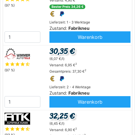
Versand: 4,90 €
(97 %)
Bester Preis 34,26 €
Lieferzeit: 1 - 3 Werktage
Zustand:
Fabrikneu
Warenkorb
30,35 €
(6,07 €/l)
star
star
star
star
star_half
2
Versand: 6,95 €
(97 %)
2
Gesamtpreis: 37,30 €
Lieferzeit: 2 - 4 Werktage
Zustand:
Fabrikneu
Warenkorb
32,25 €
(6,45 €/l)
star
star
star
star
star_half
2
Versand: 6,90 €
(93 %)