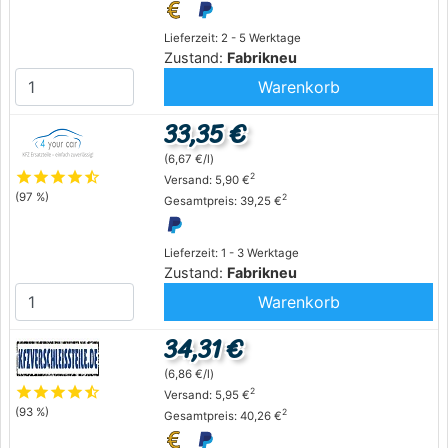
Lieferzeit: 2 - 5 Werktage
Zustand:
Fabrikneu
Warenkorb
33,35 €
(6,67 €/l)
star
star
star
star
star_half
2
Versand: 5,90 €
(97 %)
2
Gesamtpreis: 39,25 €
Lieferzeit: 1 - 3 Werktage
Zustand:
Fabrikneu
Warenkorb
34,31 €
(6,86 €/l)
star
star
star
star
star_half
2
Versand: 5,95 €
(93 %)
2
Gesamtpreis: 40,26 €