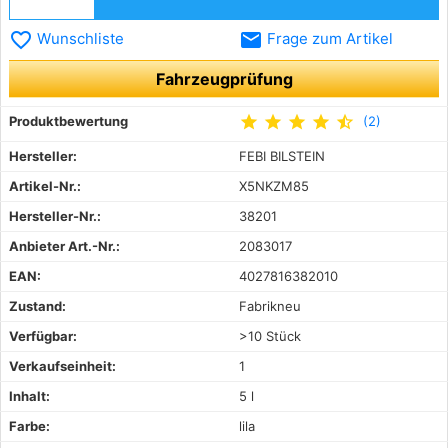
favorite_border
email
Wunschliste
Frage zum Artikel
Fahrzeugprüfung
star
star
star
star
star_half
Produktbewertung
(2)
Hersteller:
FEBI BILSTEIN
Artikel-Nr.:
X5NKZM85
Hersteller-Nr.:
38201
Anbieter Art.-Nr.:
2083017
EAN:
4027816382010
Zustand:
Fabrikneu
Verfügbar:
>10 Stück
Verkaufseinheit:
1
Inhalt:
5 l
Farbe:
lila