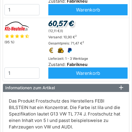
Zustand:
Fabrikneu
Warenkorb
60,57 €
(12,11 €/l)
star
star
star
star
star_half
2
Versand: 10,90 €
(95 %)
2
Gesamtpreis: 71,47 €
Lieferzeit: 1 - 3 Werktage
Zustand:
Fabrikneu
Warenkorb
Informationen zum Artikel
Das Produkt Frostschutz des Herstellers FEBI
BILSTEIN hat ein Konzentrat. Die Farbe ist lila und die
Spezifikation lautet G13 VW TL 774 J. Frostschutz hat
einen Inhalt von 5 l und passt beispielsweise zu
Fahrzeugen von VW und AUDI.