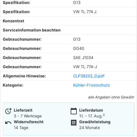
Spezifikation:
G13
Spezifikation:
VW TL 774 J
Konzentrat
Serviceinformation beachten
Gebrauchsnummer:
G13
Gebrauchsnummer:
GG40
Gebrauchsnummer:
SAE J1034
Gebrauchsnummer:
VW TL 774-J
Allgemeine Hinweise:
CLP38202_D.pdf
Kategorie:
Kühler-Frostschutz
alle Angaben ohne Gewähr
more_time
calendar_today
Lieferzeit
Lieferdatum
3
3 - 7 Werktage
11. - 17. Aug.
undo
receipt
Widerrufsrecht
Gewährleistung
14 Tage
24 Monate