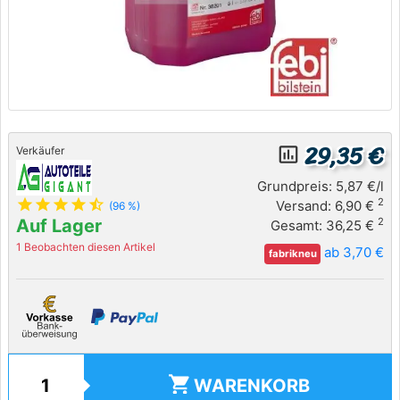
29,35 €
insert_chart_outlined
Verkäufer
Grundpreis: 5,87 €/l
star
star
star
star
star_half
2
Versand: 6,90 €
(96 %)
Auf Lager
2
Gesamt: 36,25 €
1 Beobachten diesen Artikel
ab 3,70 €
fabrikneu
shopping_cart
WARENKORB