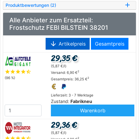
Produktbewertungen (2)
Alle Anbieter zum Ersatzteil:
Frostschutz FEBI BILSTEIN 38201
arrow_downward
Artikelpreis
Gesamtpreis
29,35 €
(5,87 €/l)
star
star
star
star
star_half
2
Versand: 6,90 €
(96 %)
2
Gesamtpreis: 36,25 €
Lieferzeit: 3 - 7 Werktage
Zustand:
Fabrikneu
Warenkorb
29,36 €
(5,87 €/l)
star
star
star
star
star_half
2