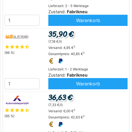
Lieferzeit: 2 - 5 Werktage
Zustand:
Fabrikneu
Warenkorb
35,90 €
(7,18 €/l)
star
star
star
star
star_half
2
Versand: 4,95 €
(96 %)
2
Gesamtpreis: 40,85 €
Lieferzeit: 1 - 2 Werktage
Zustand:
Fabrikneu
Warenkorb
36,63 €
(7,33 €/l)
star
star
star
star
star_half
2
Versand: 6,00 €
(95 %)
2
Gesamtpreis: 42,63 €