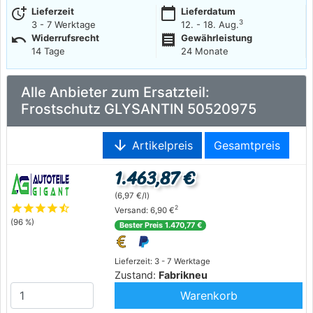
more_time
calendar_today
Lieferzeit
Lieferdatum
3
3 - 7 Werktage
12. - 18. Aug.
undo
receipt
Widerrufsrecht
Gewährleistung
14 Tage
24 Monate
Alle Anbieter zum Ersatzteil:
Frostschutz GLYSANTIN 50520975
arrow_downward
Artikelpreis
Gesamtpreis
1.463,87 €
(6,97 €/l)
star
star
star
star
star_half
2
Versand: 6,90 €
(96 %)
Bester Preis 1.470,77 €
Lieferzeit: 3 - 7 Werktage
Zustand:
Fabrikneu
Warenkorb