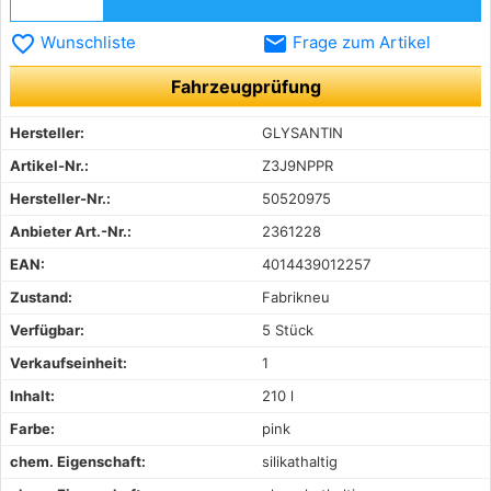
favorite_border
email
Wunschliste
Frage zum Artikel
Fahrzeugprüfung
Hersteller:
GLYSANTIN
Artikel-Nr.:
Z3J9NPPR
Hersteller-Nr.:
50520975
Anbieter Art.-Nr.:
2361228
EAN:
4014439012257
Zustand:
Fabrikneu
Verfügbar:
5 Stück
Verkaufseinheit:
1
Inhalt:
210 l
Farbe:
pink
chem. Eigenschaft:
silikathaltig