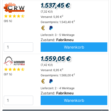
1.537,45 €
(7,32 €/l)
star
star
star
star
star_half
2
Versand: 5,95 €
(95 %)
2
Gesamtpreis: 1.543,40 €
Lieferzeit: 3 - 5 Werktage
Zustand:
Fabrikneu
Warenkorb
1.559,05 €
(7,42 €/l)
star
star
star
star
star_half
2
Versand: 6,95 €
(97 %)
2
Gesamtpreis: 1.566,00 €
Lieferzeit: 2 - 4 Werktage
Zustand:
Fabrikneu
Warenkorb