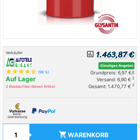
1.463,87 €
insert_chart_outlined
Verkäufer
Günstiges Angebot
star
star
star
star
star_half
Grundpreis: 6,97 €/l
(96 %)
Auf Lager
2
Versand: 6,90 €
2
Gesamt: 1.470,77 €
3 Beobachten diesen Artikel
shopping_cart
WARENKORB