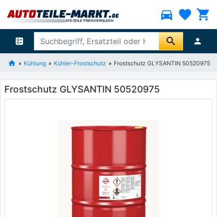
directions_car
favorite
shopping_cart
search
ballot
person
Kühlung
Kühler-Frostschutz
Frostschutz GLYSANTIN 50520975
Frostschutz GLYSANTIN 50520975