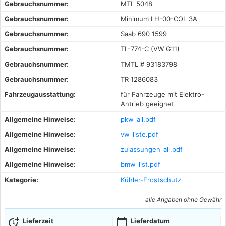
Gebrauchsnummer:
MTL 5048
Gebrauchsnummer:
Minimum LH-00-COL 3A
Gebrauchsnummer:
Saab 690 1599
Gebrauchsnummer:
TL-774-C (VW G11)
Gebrauchsnummer:
TMTL # 93183798
Gebrauchsnummer:
TR 1286083
Fahrzeugausstattung:
für Fahrzeuge mit Elektro-
Antrieb geeignet
Allgemeine Hinweise:
pkw_all.pdf
Allgemeine Hinweise:
vw_liste.pdf
Allgemeine Hinweise:
zulassungen_all.pdf
Allgemeine Hinweise:
bmw_list.pdf
Kategorie:
Kühler-Frostschutz
alle Angaben ohne Gewähr
more_time
calendar_today
Lieferzeit
Lieferdatum