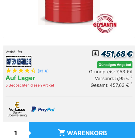
451,68 €
insert_chart_outlined
Verkäufer
Günstiges Angebot
star
star
star
star
star_half
Grundpreis: 7,53 €/l
(93 %)
Auf Lager
2
Versand: 5,95 €
2
Gesamt: 457,63 €
5 Beobachten diesen Artikel
shopping_cart
WARENKORB