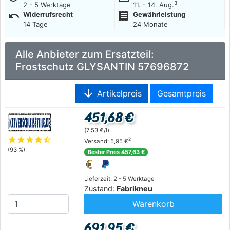
3
2 - 5 Werktage
11. - 14. Aug.
undo
receipt
Widerrufsrecht
Gewährleistung
14 Tage
24 Monate
Alle Anbieter zum Ersatzteil:
Frostschutz GLYSANTIN 57696872
arrow_downward
Artikelpreis
Gesamtpreis
451,68 €
(7,53 €/l)
star
star
star
star
star_half
2
Versand: 5,95 €
(93 %)
Bester Preis 457,63 €
Lieferzeit: 2 - 5 Werktage
Zustand:
Fabrikneu
Warenkorb
691,95 €