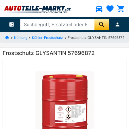
directions_car
favorite
shopping_cart
search
ballot
person
Kühlung
Kühler-Frostschutz
Frostschutz GLYSANTIN 57696872
Frostschutz GLYSANTIN 57696872