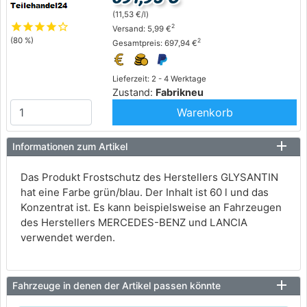
(11,53 €/l)
star
star
star
star
star_outline
2
Versand: 5,99 €
(80 %)
2
Gesamtpreis: 697,94 €
Lieferzeit: 2 - 4 Werktage
Zustand:
Fabrikneu
Warenkorb
Informationen zum Artikel
Das Produkt Frostschutz des Herstellers GLYSANTIN
hat eine Farbe grün/blau. Der Inhalt ist 60 l und das
Konzentrat ist. Es kann beispielsweise an Fahrzeugen
des Herstellers MERCEDES-BENZ und LANCIA
verwendet werden.
Fahrzeuge in denen der Artikel passen könnte