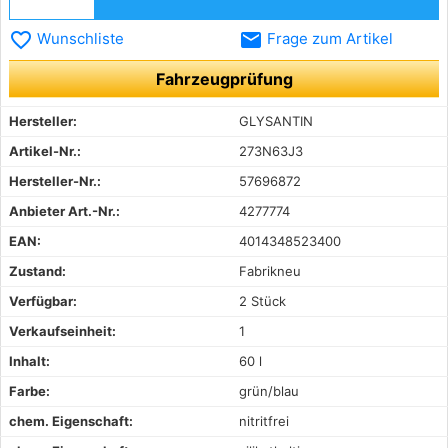
favorite_border
email
Wunschliste
Frage zum Artikel
Fahrzeugprüfung
Hersteller:
GLYSANTIN
Artikel-Nr.:
273N63J3
Hersteller-Nr.:
57696872
Anbieter Art.-Nr.:
4277774
EAN:
4014348523400
Zustand:
Fabrikneu
Verfügbar:
2 Stück
Verkaufseinheit:
1
Inhalt:
60 l
Farbe:
grün/blau
chem. Eigenschaft:
nitritfrei