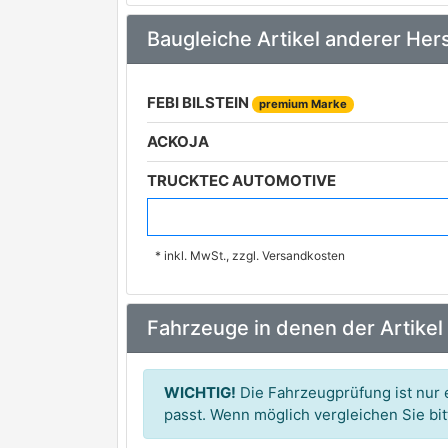
Baugleiche Artikel anderer Hers
FEBI BILSTEIN
premium Marke
ACKOJA
TRUCKTEC AUTOMOTIVE
HEPU
premium Marke
* inkl. MwSt., zzgl. Versandkosten
VAICO
premium Marke
FENOX
Fahrzeuge in denen der Artikel
MEYLE
PATRON
WICHTIG!
Die Fahrzeugprüfung ist nur e
SWAG
passt. Wenn möglich vergleichen Sie b