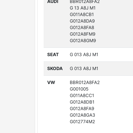
AUDI
BBR012A8FA2
G 13 A8J M1
G011A8CB1
G012A8DA9
G012A8FA8
G012A8FM9
G012A8GM9
SEAT
G 013 A8J M1
SKODA
G 013 A8J M1
VW
BBR012A8FA2
G001005
G011A8CC1
G012A8DB1
G012A8FA9
G012A8GA3
G012774M2