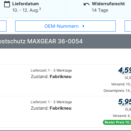
calendar_today
undo
Lieferdatum
Widerrufsrecht
3
10. - 12. Aug.
14 Tage
arrow_right
OEM-Nummern
 Frostschutz MAXGEAR 36-0054
4,5
Lieferzeit: 1 - 3 Werktage
Zustand:
Fabrikneu
(4,5
Versand: 10
Gesamtpreis: 14
5,9
Lieferzeit: 1 - 3 Werktage
Zustand:
Fabrikneu
(5,9
Versand: 4
Bester Preis 10,