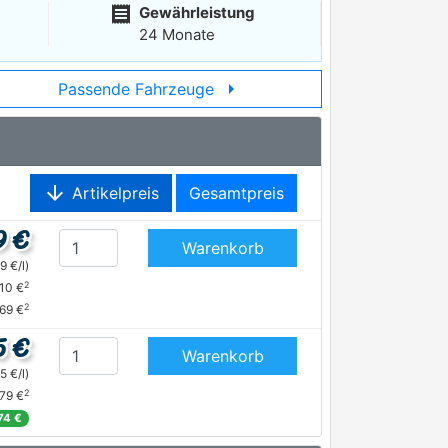
receipt
Gewährleistung
24 Monate
arrow_right
Passende Fahrzeuge
arrow_downward
Artikelpreis
Gesamtpreis
9 €
Warenkorb
9 €/l)
2
,10 €
2
,69 €
5 €
Warenkorb
5 €/l)
2
,79 €
74 €