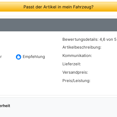
Art.-Nr.: FK-1110G
Passt der Artikel in mein Fahrzeug?
Bewertungsdetails:
4,6 von 5
Artikelbeschreibung:
Kommunikation:
recommend
r
Empfehlung
Lieferzeit:
Versandpreis:
Preis/Leistung:
erheit