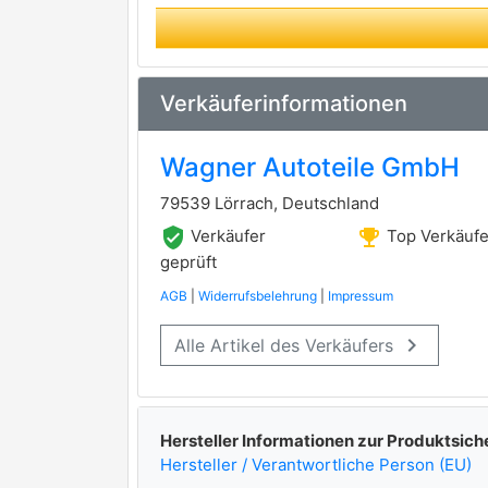
ZEKKERT
Verkäuferinformationen
Wagner Autoteile GmbH
79539 Lörrach, Deutschland
verified_user
emoji_events
Verkäufer
Top Verkäufe
geprüft
AGB
|
Widerrufsbelehrung
|
Impressum
keyboard_arrow_right
Alle Artikel des Verkäufers
Hersteller Informationen zur Produktsich
Hersteller / Verantwortliche Person (EU)