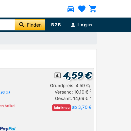
directions_car
favorite
shopping_cart
search
Finden
B2B
person
Login
4,59 €
insert_chart_outlined
Grundpreis: 4,59 €/l
2
Versand: 10,10 €
(93 %)
2
Gesamt: 14,69 €
n Artikel
ab 3,70 €
fabrikneu