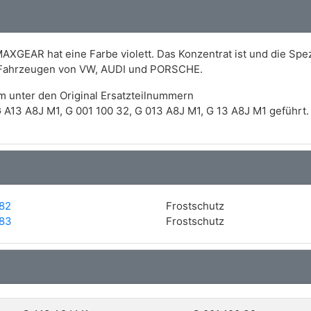
AXGEAR hat eine Farbe violett. Das Konzentrat ist und die Spezi
zu Fahrzeugen von VW, AUDI und PORSCHE.
m unter den Original Ersatzteilnummern
13 A8J M1, G 001 100 32, G 013 A8J M1, G 13 A8J M1 geführt.
82
Frostschutz
83
Frostschutz