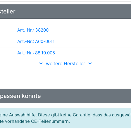
teller
Art.-Nr.: 38200
Art.-Nr.: A60-0011
Art.-Nr.: 88.19.005
weitere Hersteller
Art.-Nr.: P999-G13-020
Art.-Nr.: V60-0166
Art.-Nr.: AF1151
 passen könnte
Art.-Nr.: 014 016 9604
Art.-Nr.: PCF3010
ine Auswahlhilfe. Diese gibt keine Garantie, dass das ausgewäh
itte vorhandene OE-Teilenummern.
Art.-Nr.: 30 93 8202