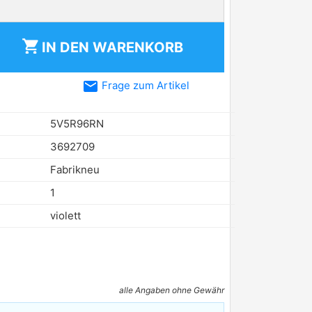
shopping_cart
IN DEN
WARENKORB
email
Frage zum Artikel
5V5R96RN
3692709
Fabrikneu
1
violett
alle Angaben ohne Gewähr