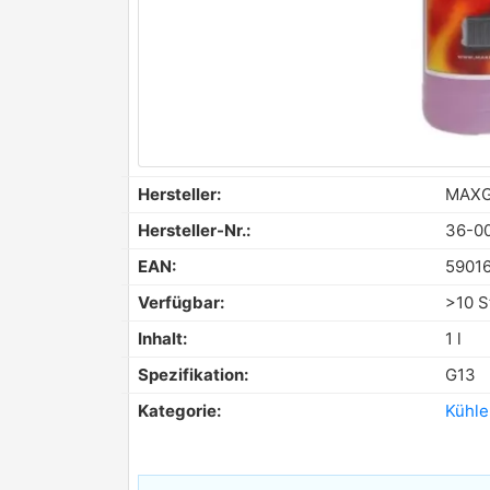
Hersteller:
MAX
Hersteller-Nr.:
36-0
EAN:
5901
Verfügbar:
>10 S
Inhalt:
1 l
Spezifikation:
G13
Kategorie:
Kühle