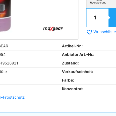
favorite_border
Wunschliste
GEAR
Artikel-Nr.:
054
Anbieter Art.-Nr.:
619528921
Zustand:
tück
Verkaufseinheit:
Farbe:
Konzentrat
r-Frostschutz