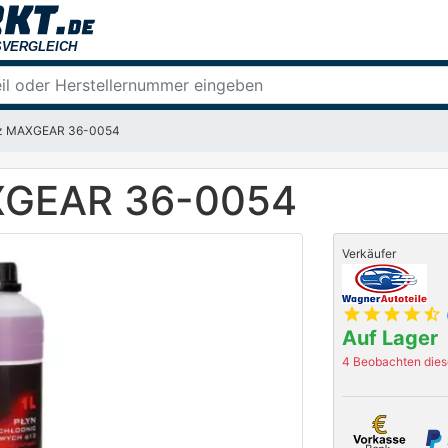
tz MAXGEAR 36-0054
XGEAR 36-0054
Verkäufer
star
star
star
star
star_half
Auf Lager
4 Beobachten diese