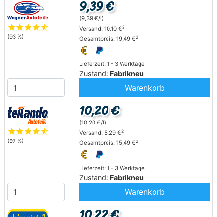
9,39 €
(9,39 €/l)
star
star
star
star
star_half
2
Versand: 10,10 €
(93 %)
2
Gesamtpreis: 19,49 €
Lieferzeit: 1 - 3 Werktage
Zustand:
Fabrikneu
Warenkorb
10,20 €
(10,20 €/l)
star
star
star
star
star_half
2
Versand: 5,29 €
(97 %)
2
Gesamtpreis: 15,49 €
Lieferzeit: 1 - 3 Werktage
Zustand:
Fabrikneu
Warenkorb
10,22 €