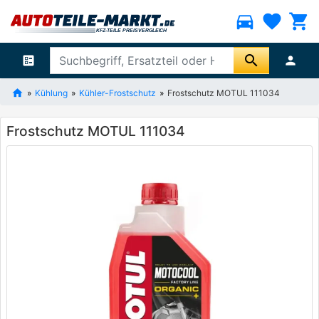
directions_car
favorite
shopping_cart
search
ballot
person
Kühlung
Kühler-Frostschutz
Frostschutz MOTUL 111034
Frostschutz MOTUL 111034