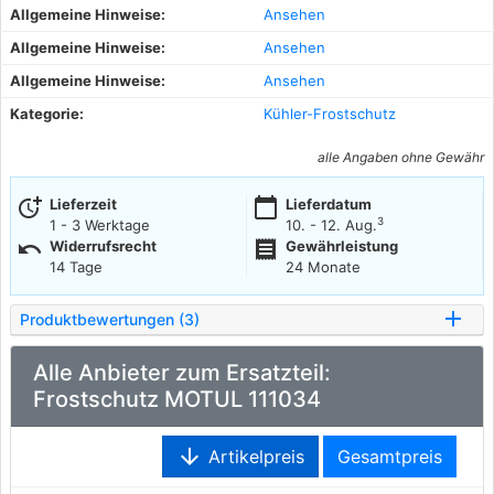
Allgemeine Hinweise:
Ansehen
Allgemeine Hinweise:
Ansehen
Allgemeine Hinweise:
Ansehen
Kategorie:
Kühler-Frostschutz
alle Angaben ohne Gewähr
more_time
calendar_today
Lieferzeit
Lieferdatum
3
1 - 3 Werktage
10. - 12. Aug.
undo
receipt
Widerrufsrecht
Gewährleistung
14 Tage
24 Monate
Produktbewertungen (3)
Alle Anbieter zum Ersatzteil:
Frostschutz MOTUL 111034
arrow_downward
Artikelpreis
Gesamtpreis