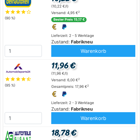
(10,22 €/l)
star
star
star
star
star_outline
2
Versand: 4,95 €
(90 %)
Bester Preis 15,17 €
Lieferzeit: 2 - 5 Werktage
Zustand:
Fabrikneu
Warenkorb
11,96 €
(11,96 €/l)
star
star
star
star
star_half
2
Versand: 6,00 €
(95 %)
2
Gesamtpreis: 17,96 €
Lieferzeit: 2 - 3 Werktage
Zustand:
Fabrikneu
Warenkorb
18,78 €