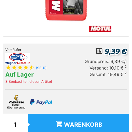
9,39 €
insert_chart_outlined
Verkäufer
Grundpreis: 9,39 €/l
star
star
star
star
star_half
2
Versand: 10,10 €
(93 %)
Auf Lager
2
Gesamt: 19,49 €
3 Beobachten diesen Artikel
shopping_cart
WARENKORB