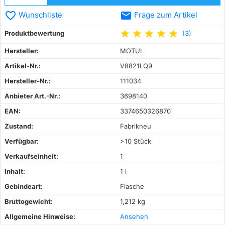
favorite_border
email
Wunschliste
Frage zum Artikel
star
star
star
star
star
Produktbewertung
(3)
Hersteller:
MOTUL
Artikel-Nr.:
V8821LQ9
Hersteller-Nr.:
111034
Anbieter Art.-Nr.:
3698140
EAN:
3374650326870
Zustand:
Fabrikneu
Verfügbar:
>10 Stück
Verkaufseinheit:
1
Inhalt:
1 l
Gebindeart:
Flasche
Bruttogewicht:
1,212 kg
Allgemeine Hinweise:
Ansehen