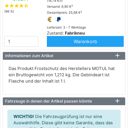
(18,78 €/l)
star
star
star
star
star_half
2
Versand: 6,90 €
(96 %)
2
Gesamtpreis: 25,68 €
Lieferzeit: 3 - 7 Werktage
Zustand:
Fabrikneu
Warenkorb
Informationen zum Artikel
Das Produkt Frostschutz des Herstellers MOTUL hat
ein Bruttogewicht von 1,212 kg. Die Gebindeart ist
Flasche und der Inhalt ist 1 l.
Fahrzeuge in denen der Artikel passen könnte
WICHTIG!
Die Fahrzeugprüfung ist nur eine
Auswahlhilfe. Diese gibt keine Garantie, dass das