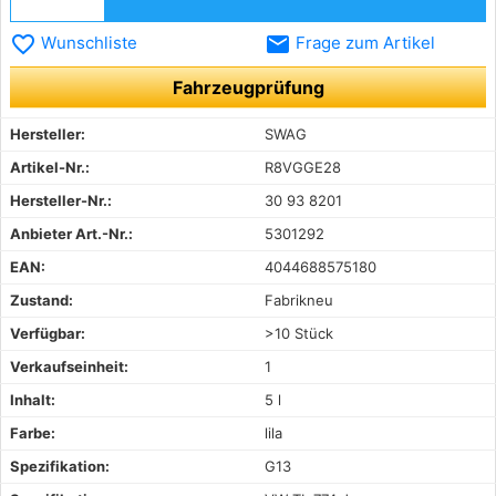
favorite_border
email
Wunschliste
Frage zum Artikel
Fahrzeugprüfung
Hersteller:
SWAG
Artikel-Nr.:
R8VGGE28
Hersteller-Nr.:
30 93 8201
Anbieter Art.-Nr.:
5301292
EAN:
4044688575180
Zustand:
Fabrikneu
Verfügbar:
>10 Stück
Verkaufseinheit:
1
Inhalt:
5 l
Farbe:
lila
Spezifikation:
G13