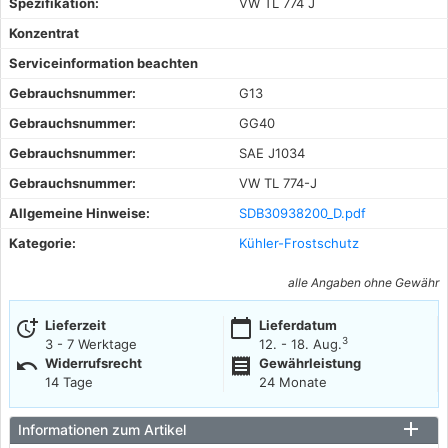
Spezifikation:
VW TL 774 J
Konzentrat
Serviceinformation beachten
Gebrauchsnummer:
G13
Gebrauchsnummer:
GG40
Gebrauchsnummer:
SAE J1034
Gebrauchsnummer:
VW TL 774-J
Allgemeine Hinweise:
SDB30938200_D.pdf
Kategorie:
Kühler-Frostschutz
alle Angaben ohne Gewähr
more_time
calendar_today
Lieferzeit
Lieferdatum
3
3 - 7 Werktage
12. - 18. Aug.
undo
receipt
Widerrufsrecht
Gewährleistung
14 Tage
24 Monate
Informationen zum Artikel