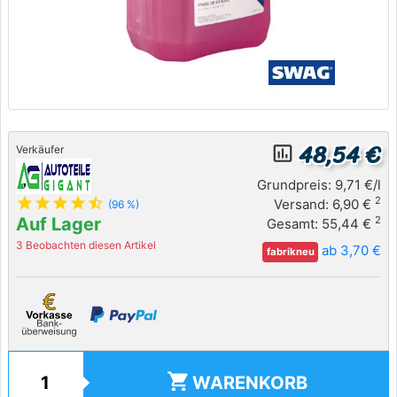
48,54 €
insert_chart_outlined
Verkäufer
Grundpreis: 9,71 €/l
star
star
star
star
star_half
2
Versand: 6,90 €
(96 %)
Auf Lager
2
Gesamt: 55,44 €
3 Beobachten diesen Artikel
ab 3,70 €
fabrikneu
shopping_cart
WARENKORB