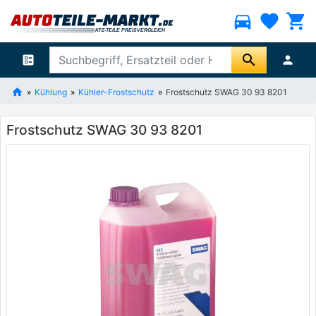
directions_car
favorite
shopping_cart
search
ballot
person
Kühlung
Kühler-Frostschutz
Frostschutz SWAG 30 93 8201
Frostschutz SWAG 30 93 8201