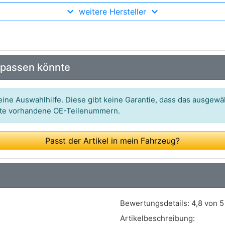
weitere Hersteller
Art.-Nr.: 820889
Art.-Nr.: 9ANT1017
Art.-Nr.: 832xxx
 passen könnte
Art.-Nr.: 91301G132
Art.-Nr.: 33 10 1131
ine Auswahlhilfe. Diese gibt keine Garantie, dass das ausgewäh
itte vorhandene OE-Teilenummern.
Passt der Artikel in mein Fahrzeug?
Bewertungsdetails:
4,8 von 5
Artikelbeschreibung: