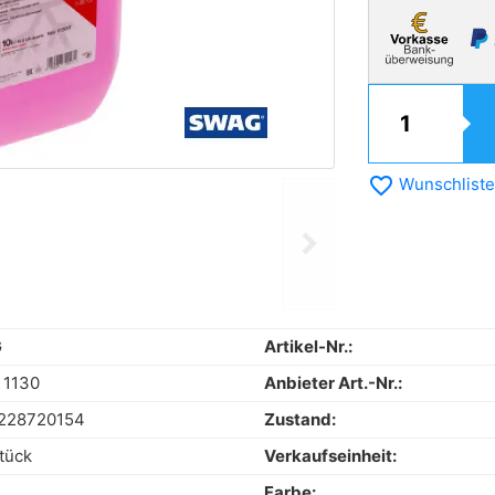
favorite_border
Wunschliste
chevron_right
Next
G
Artikel-Nr.:
 1130
Anbieter Art.-Nr.:
228720154
Zustand:
tück
Verkaufseinheit:
Farbe: