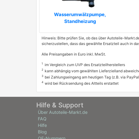
Wasserumwälzpumpe,
Standheizung
Hinweis: Bitte prüfen Sie, ob das über Autoteile-Markt.d
sicherzustellen, dass das gewählte Ersatzteil auch in d
Alle Preisangaben in Euro inkl. MwSt.
1
im Vergleich zum UVP des Ersatzteilherstellers
2
kann abhängig vom gewählten Lieferzielland abweich
3
bei Zahlungseingang am heutigen Tag (z.B. via PayPal
4
wird bei Rücksendung des Altteils erstattet
Hilfe & Support
Über Autoteile-Markt.de
FAQ
Hilfe
Blog
OE-Nummern