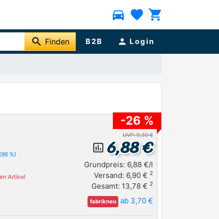
directions_car
favorite
shopping_cart
search
Finden
B2B
person
Login
-26 %
UVP: 9,30 €
6,88 €
insert_chart_outlined
(96 %)
Grundpreis: 6,88 €/l
2
Versand: 6,90 €
n Artikel
2
Gesamt: 13,78 €
ab 3,70 €
fabrikneu