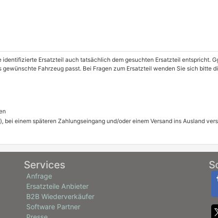
e identifizierte Ersatzteil auch tatsächlich dem gesuchten Ersatzteil entspricht.
as gewünschte Fahrzeug passt. Bei Fragen zum Ersatzteil wenden Sie sich bitte 
en
), bei einem späteren Zahlungseingang und/oder einem Versand ins Ausland ver
Services
S
Anfrage
Ersatzteile Anbieter
B2B Wiederverkäufer
Software Partner
Presse