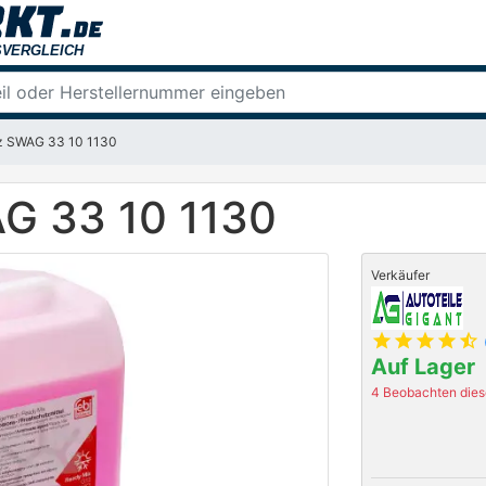
tz SWAG 33 10 1130
G 33 10 1130
Verkäufer
star
star
star
star
star_half
Auf Lager
4 Beobachten diese