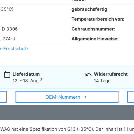
-35°C)
gebrauchsfertig
Temperaturbereich von:
 D 3306
Gebrauchsnummer:
L 774-J
Allgemeine Hinweise:
r-Frostschutz
calendar_today
undo
Lieferdatum
Widerrufsrecht
3
12. - 18. Aug.
14 Tage
arrow_right
OEM-Nummern
AG hat eine Spezifikation von G13 (-35°C). Der Inhalt ist 1 l 