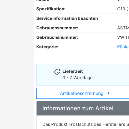
Spezifikation:
G13 (
Serviceinformation beachten
Gebrauchsnummer:
ASTM
Gebrauchsnummer:
VW T
Kategorie:
Kühle
more_time
Lieferzeit
3 - 7 Werktage
arrow_right
Artikelbeschreibung
Informationen zum Artikel
Das Produkt Frostschutz des Herstellers SW