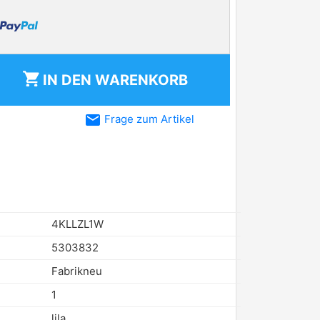
shopping_cart
IN DEN
WARENKORB
email
Frage zum Artikel
4KLLZL1W
5303832
Fabrikneu
1
lila