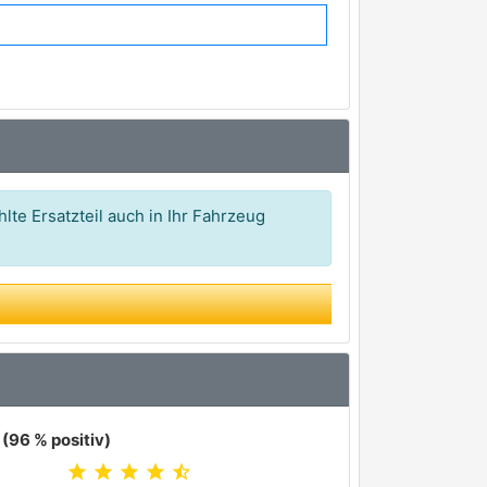
16,66 €*
lte Ersatzteil auch in Ihr Fahrzeug
(96 % positiv)
star
star
star
star
star_half