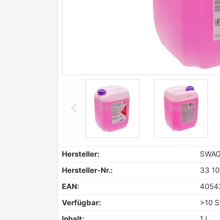
chevron_left
Previous
Hersteller:
SWA
Hersteller-Nr.:
33 10
EAN:
4054
Verfügbar:
>10 S
Inhalt:
1 l