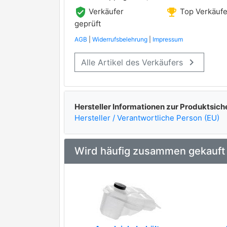
verified_user
emoji_events
Verkäufer
Top Verkäufe
geprüft
AGB
|
Widerrufsbelehrung
|
Impressum
keyboard_arrow_right
Alle Artikel des Verkäufers
Hersteller Informationen zur Produktsich
Hersteller / Verantwortliche Person (EU)
Wird häufig zusammen gekauft