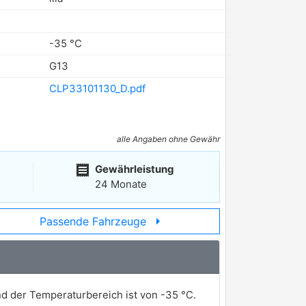
-35 °C
G13
CLP33101130_D.pdf
alle Angaben ohne Gewähr
receipt
Gewährleistung
24 Monate
arrow_right
Passende Fahrzeuge
und der Temperaturbereich ist von -35 °C.