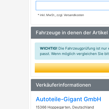
VALEO
premium Marke
* inkl. MwSt., zzgl. Versandkosten
ASPART
EUROLUB
Fahrzeuge in denen der Artikel
MASTER-SPORT GERMANY
SWAG
WICHTIG!
Die Fahrzeugprüfung ist nur e
passt. Wenn möglich vergleichen Sie b
Verkäuferinformationen
Autoteile-Gigant GmbH
15366 Hoppegarten, Deutschland