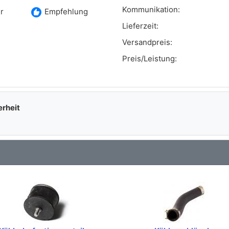
Kommunikation:
recommend
r
Empfehlung
Lieferzeit:
Versandpreis:
Preis/Leistung:
erheit