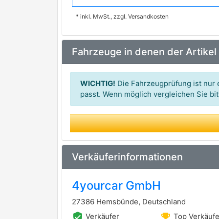
* inkl. MwSt., zzgl. Versandkosten
SWAG
VAICO
Fahrzeuge in denen der Artikel
WICHTIG!
Die Fahrzeugprüfung ist nur e
passt. Wenn möglich vergleichen Sie b
Verkäuferinformationen
4yourcar GmbH
27386 Hemsbünde, Deutschland
verified_user
emoji_events
Verkäufer
Top Verkäufe