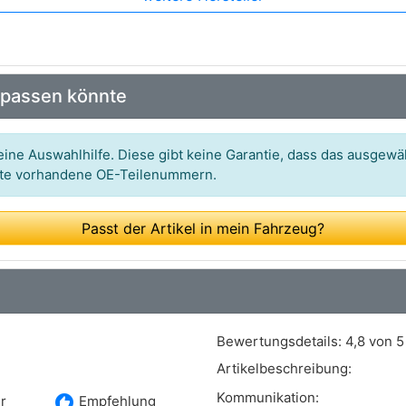
Art.-Nr.: 33 10 8925
Art.-Nr.: 60-0560
 passen könnte
ine Auswahlhilfe. Diese gibt keine Garantie, dass das ausgewäh
itte vorhandene OE-Teilenummern.
Passt der Artikel in mein Fahrzeug?
Bewertungsdetails:
4,8 von 5
Artikelbeschreibung:
Kommunikation:
recommend
r
Empfehlung