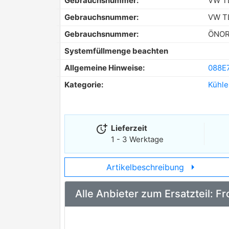
Gebrauchsnummer:
VW TL
Gebrauchsnummer:
VW T
Gebrauchsnummer:
ÖNOR
Systemfüllmenge beachten
Allgemeine Hinweise:
088E
Kategorie:
Kühle
more_time
Lieferzeit
1 - 3 Werktage
arrow_right
Artikelbeschreibung
Alle Anbieter zum Ersatzteil: 