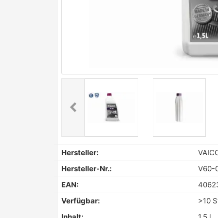
chevron_left
Previous
Hersteller:
VAIC
Hersteller-Nr.:
V60-
EAN:
4062
Verfügbar:
>10 S
Inhalt:
1,5 l