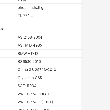
phosphathaltig
TL 774 L
en
AS 2108-2004
ASTM D 4985
BMW HT-12
BS6580:2010
China GB 29743-2013
Glysantin G65
SAE J1034
VW TL 774-C (G11)
VW TL 774-F (G12+)