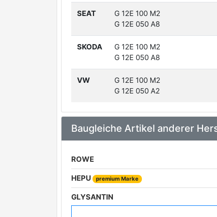
SEAT
G 12E 100 M2
G 12E 050 A8
SKODA
G 12E 100 M2
G 12E 050 A8
VW
G 12E 100 M2
G 12E 050 A2
Baugleiche Artikel anderer Hers
ROWE
HEPU
premium Marke
GLYSANTIN
FEBI BILSTEIN
premium Marke