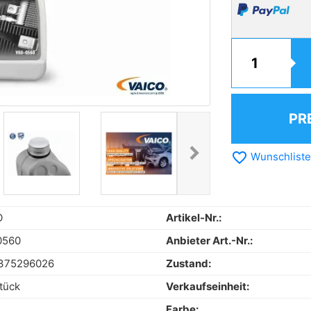
PR
chevron_right
favorite_border
Wunschliste
Next
O
Artikel-Nr.:
0560
Anbieter Art.-Nr.:
375296026
Zustand:
tück
Verkaufseinheit:
Farbe: