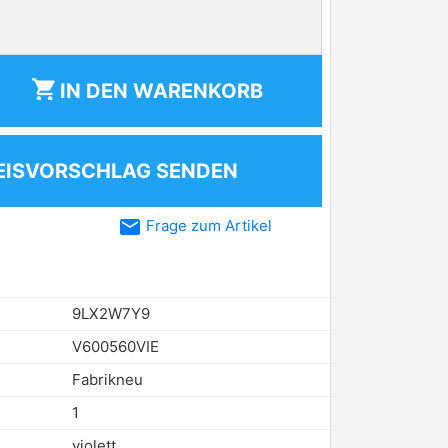
shopping_cart
IN DEN
WARENKORB
EISVORSCHLAG SENDEN
email
Frage zum Artikel
9LX2W7Y9
V600560VIE
Fabrikneu
1
violett