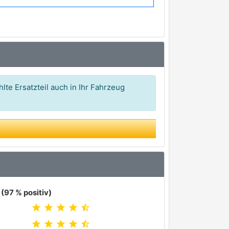
lte Ersatzteil auch in Ihr Fahrzeug
(97 % positiv)
star
star
star
star
star_half
star
star
star
star
star_half