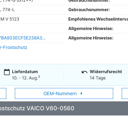
 774-G (G12++)
Gebrauchsnummer:
L 774-L
Gebrauchsnummer:
M V 5123
Empfohlenes Wechselinterva
Allgemeine Hinweise:
7BA933ECF5E238A3...
Allgemeine Hinweise:
r-Frostschutz
calendar_today
undo
Lieferdatum
Widerrufsrecht
3
10. - 12. Aug.
14 Tage
arrow_right
OEM-Nummern
Frostschutz VAICO V60-0560