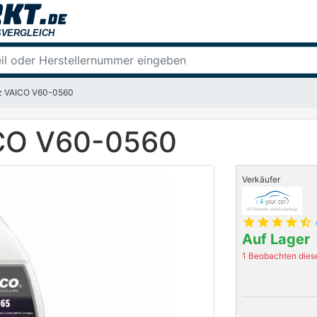
tz VAICO V60-0560
ICO V60-0560
Verkäufer
star
star
star
star
star_half
Auf Lager
1 Beobachten diese