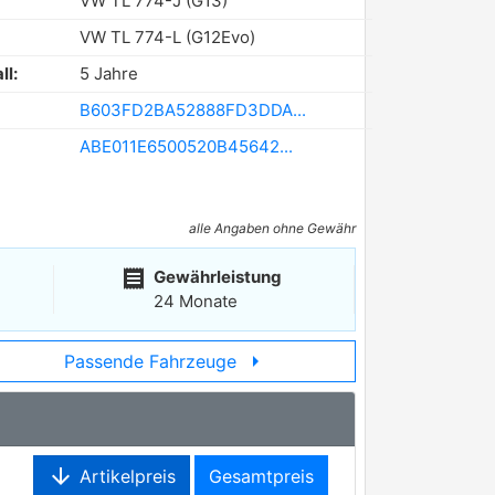
VW TL 774-J (G13)
VW TL 774-L (G12Evo)
ll:
5 Jahre
B603FD2BA52888FD3DDA...
ABE011E6500520B45642...
alle Angaben ohne Gewähr
receipt
Gewährleistung
24 Monate
arrow_right
Passende Fahrzeuge
arrow_downward
Artikelpreis
Gesamtpreis