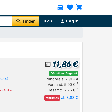
directions_car
favorite
shopping_cart
search
Finden
B2B
person
Login
11,86 €
insert_chart_outlined
Günstiges Angebot
Grundpreis: 7,91 €/l
(97 %)
2
Versand: 5,90 €
2
Gesamt: 17,76 €
n Artikel
ab 3,83 €
fabrikneu