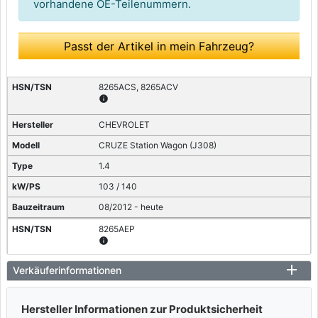
vorhandene OE-Teilenummern.
Passt der Artikel in mein Fahrzeug?
8265ACS, 8265ACV
info
CHEVROLET
CRUZE Station Wagon (J308)
1.4
103 / 140
08/2012 - heute
8265AEP
info
CHEVROLET
Verkäuferinformationen
CRUZE Station Wagon (J308)
Hersteller Informationen zur Produktsicherheit
1.4