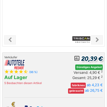
chevron_left
chevron_right
Previous
Next
20,39 €
insert_chart_outlined
Verkäufer
Günstiges Angebot
star
star
star
star
star_half
2
Versand: 4,90 €
(96 %)
Auf Lager
2
Gesamt: 25,29 €
5 Beobachten diesen Artikel
ab 4,23 €
fabrikneu
ab 26,75 €
gebraucht