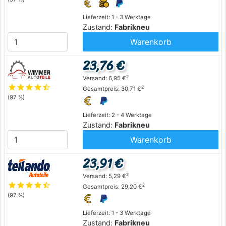
Lieferzeit: 1 - 3 Werktage
Zustand:
Fabrikneu
Warenkorb
23,76 €
2
Versand: 6,95 €
star
star
star
star
star_half
2
Gesamtpreis: 30,71 €
(97 %)
Lieferzeit: 2 - 4 Werktage
Zustand:
Fabrikneu
Warenkorb
23,91 €
2
Versand: 5,29 €
star
star
star
star
star_half
2
Gesamtpreis: 29,20 €
(97 %)
Lieferzeit: 1 - 3 Werktage
Zustand:
Fabrikneu