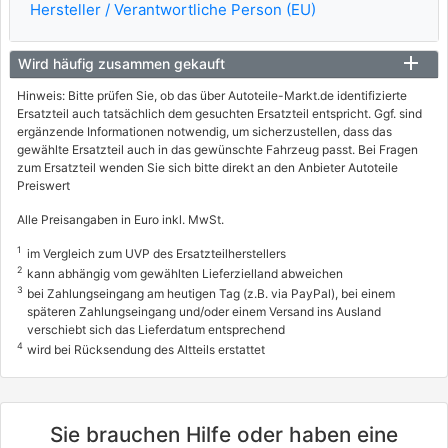
Hersteller / Verantwortliche Person (EU)
74 / 101
07/2013 - 12/2015
Wird häufig zusammen gekauft
8265AEI
info
Hinweis: Bitte prüfen Sie, ob das über Autoteile-Markt.de identifizierte
Ersatzteil auch tatsächlich dem gesuchten Ersatzteil entspricht. Ggf. sind
CHEVROLET
ergänzende Informationen notwendig, um sicherzustellen, dass das
gewählte Ersatzteil auch in das gewünschte Fahrzeug passt. Bei Fragen
CRUZE Station Wagon (J308)
zum Ersatzteil wenden Sie sich bitte direkt an den Anbieter Autoteile
Preiswert
1.6
86 / 117
Alle Preisangaben in Euro inkl. MwSt.
12/2012 - 12/2015
1
im Vergleich zum UVP des Ersatzteilherstellers
2
kann abhängig vom gewählten Lieferzielland abweichen
8265ACN
3
info
bei Zahlungseingang am heutigen Tag (z.B. via PayPal), bei einem
späteren Zahlungseingang und/oder einem Versand ins Ausland
CHEVROLET
verschiebt sich das Lieferdatum entsprechend
4
wird bei Rücksendung des Altteils erstattet
CRUZE Station Wagon (J308)
1.6
91 / 124
Sie brauchen Hilfe oder haben eine
08/2012 - 12/2015