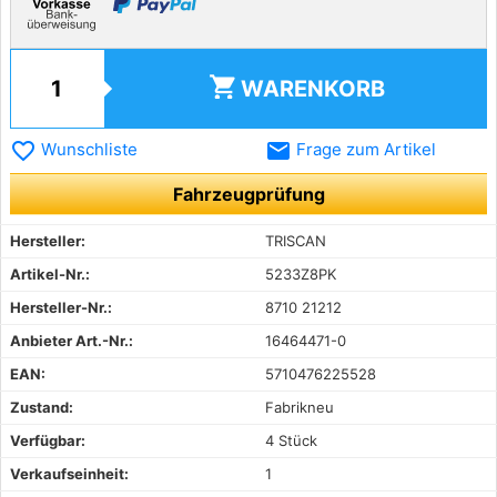
shopping_cart
WARENKORB
favorite_border
email
Wunschliste
Frage zum Artikel
Fahrzeugprüfung
Hersteller:
TRISCAN
Artikel-Nr.:
5233Z8PK
Hersteller-Nr.:
8710 21212
Anbieter Art.-Nr.:
16464471-0
EAN:
5710476225528
Zustand:
Fabrikneu
Verfügbar:
4 Stück
Verkaufseinheit:
1