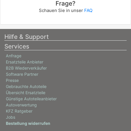
Frage?
8265AEJ
Schauen Sie in unser
FAQ
info
CHEVROLET
CRUZE Station Wagon (J308)
Hilfe & Support
1.7 TD
Services
81 / 110
Anfrage
11/2013 - 12/2015
Ersatzteile Anbieter
8265ACQ
B2B Wiederverkäufer
info
Software Partner
Presse
CHEVROLET
Gebrauchte Autoteile
CRUZE Station Wagon (J308)
Übersicht Ersatzteile
Günstige Autoteileanbieter
1.7 TD
Autoverwertung
96 / 131
KFZ Ratgeber
08/2012 - heute
Jobs
Bestellung widerrufen
8265ACO
info