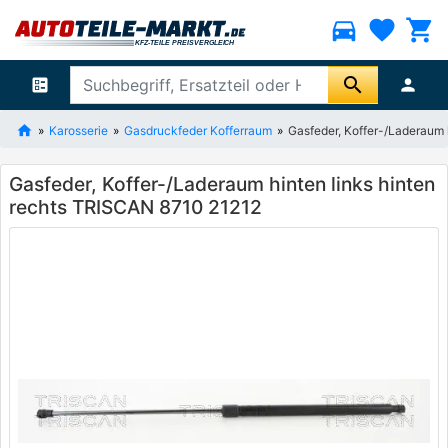
directions_car
favorite
shopping_cart
search
ballot
person
Karosserie
Gasdruckfeder Kofferraum
Gasfeder, Koffer-/Laderaum 
Gasfeder, Koffer-/Laderaum hinten links hinten
rechts TRISCAN 8710 21212