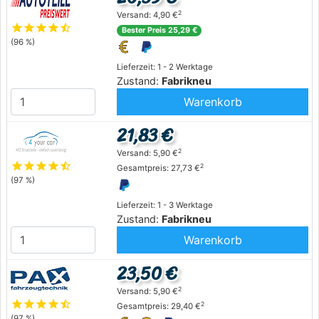
2
Versand: 4,90 €
star
star
star
star
star_half
Bester Preis 25,29 €
(96 %)
Lieferzeit: 1 - 2 Werktage
Zustand:
Fabrikneu
Warenkorb
21,83 €
2
Versand: 5,90 €
star
star
star
star
star_half
2
Gesamtpreis: 27,73 €
(97 %)
Lieferzeit: 1 - 3 Werktage
Zustand:
Fabrikneu
Warenkorb
23,50 €
2
Versand: 5,90 €
star
star
star
star
star_half
2
Gesamtpreis: 29,40 €
(97 %)