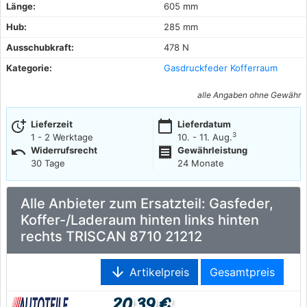
Länge:
605 mm
Hub:
285 mm
Ausschubkraft:
478 N
Kategorie:
Gasdruckfeder Kofferraum
alle Angaben ohne Gewähr
more_time
calendar_today
Lieferzeit
Lieferdatum
3
1 - 2 Werktage
10. - 11. Aug.
undo
receipt
Widerrufsrecht
Gewährleistung
30 Tage
24 Monate
Alle Anbieter zum Ersatzteil: Gasfeder,
Koffer-/Laderaum hinten links hinten
rechts TRISCAN 8710 21212
arrow_downward
Artikelpreis
Gesamtpreis
20,39 €