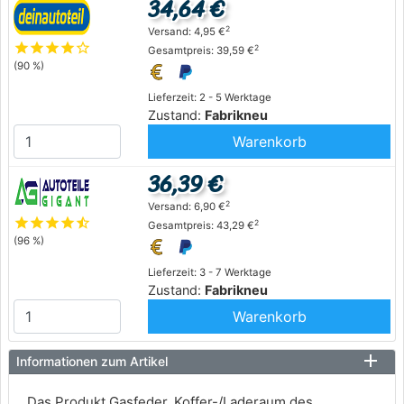
34,64 €
2
Versand: 4,95 €
star
star
star
star
star_outline
2
Gesamtpreis: 39,59 €
(90 %)
Lieferzeit: 2 - 5 Werktage
Zustand:
Fabrikneu
Warenkorb
36,39 €
2
Versand: 6,90 €
star
star
star
star
star_half
2
Gesamtpreis: 43,29 €
(96 %)
Lieferzeit: 3 - 7 Werktage
Zustand:
Fabrikneu
Warenkorb
Informationen zum Artikel
Das Produkt Gasfeder, Koffer-/Laderaum des