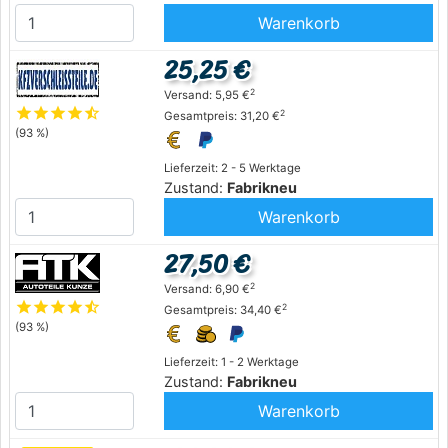
Warenkorb
25,25 €
2
Versand: 5,95 €
star
star
star
star
star_half
2
Gesamtpreis: 31,20 €
(93 %)
Lieferzeit: 2 - 5 Werktage
Zustand:
Fabrikneu
Warenkorb
27,50 €
2
Versand: 6,90 €
star
star
star
star
star_half
2
Gesamtpreis: 34,40 €
(93 %)
Lieferzeit: 1 - 2 Werktage
Zustand:
Fabrikneu
Warenkorb