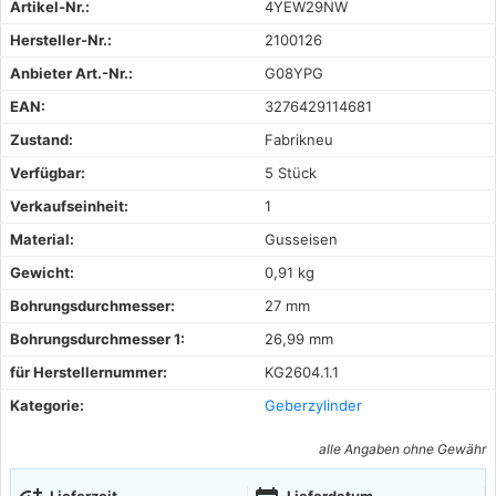
Artikel-Nr.:
4YEW29NW
Hersteller-Nr.:
2100126
Anbieter Art.-Nr.:
G08YPG
EAN:
3276429114681
Zustand:
Fabrikneu
Verfügbar:
5 Stück
Verkaufseinheit:
1
Material:
Gusseisen
Gewicht:
0,91 kg
Bohrungsdurchmesser:
27 mm
Bohrungsdurchmesser 1:
26,99 mm
für Herstellernummer:
KG2604.1.1
Kategorie:
Geberzylinder
alle Angaben ohne Gewähr