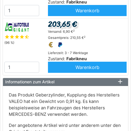
Zustand:
Fabrikneu
Warenkorb
203,65 €
2
Versand: 6,90 €
star
star
star
star
star_half
2
Gesamtpreis: 210,55 €
(96 %)
Lieferzeit: 3 - 7 Werktage
Zustand:
Fabrikneu
Warenkorb
Informationen zum Artikel
Das Produkt Geberzylinder, Kupplung des Herstellers
VALEO hat ein Gewicht von 0,91 kg. Es kann
beispielsweise an Fahrzeugen des Herstellers
MERCEDES-BENZ verwendet werden.
Der angebotene Artikel wird unter anderem unter den