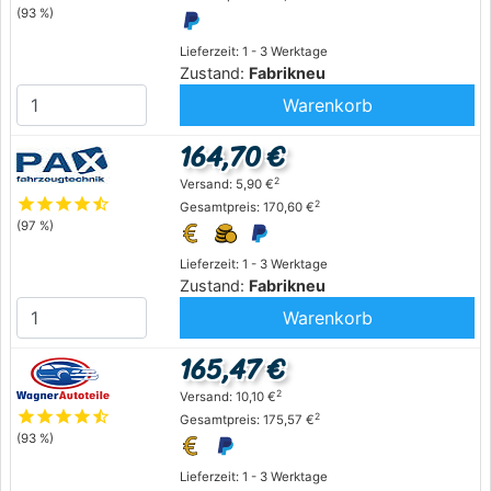
(93 %)
Lieferzeit: 1 - 3 Werktage
Zustand:
Fabrikneu
Warenkorb
164,70 €
2
Versand: 5,90 €
star
star
star
star
star_half
2
Gesamtpreis: 170,60 €
(97 %)
Lieferzeit: 1 - 3 Werktage
Zustand:
Fabrikneu
Warenkorb
165,47 €
2
Versand: 10,10 €
star
star
star
star
star_half
2
Gesamtpreis: 175,57 €
(93 %)
Lieferzeit: 1 - 3 Werktage