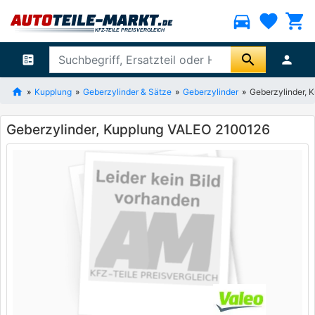
directions_car
favorite
shopping_cart
search
ballot
person
Kupplung
Geberzylinder & Sätze
Geberzylinder
Geberzylinder,
Geberzylinder, Kupplung VALEO 2100126