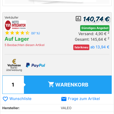
140,74 €
insert_chart_outlined
Verkäufer
Günstiges Angebot
star
star
star
star
star_half
2
Versand: 4,90 €
(97 %)
Auf Lager
2
Gesamt: 145,64 €
5 Beobachten diesen Artikel
ab 13,94 €
fabrikneu
shopping_cart
WARENKORB
favorite_border
email
Wunschliste
Frage zum Artikel
Hersteller:
VALEO