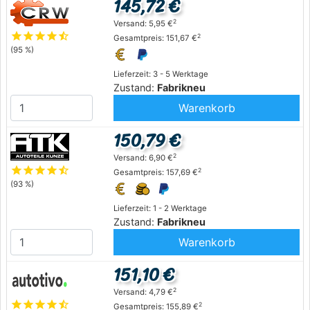
145,72 €
2
Versand: 5,95 €
star
star
star
star
star_half
2
Gesamtpreis: 151,67 €
(95 %)
Lieferzeit: 3 - 5 Werktage
Zustand:
Fabrikneu
Warenkorb
150,79 €
2
Versand: 6,90 €
star
star
star
star
star_half
2
Gesamtpreis: 157,69 €
(93 %)
Lieferzeit: 1 - 2 Werktage
Zustand:
Fabrikneu
Warenkorb
151,10 €
2
Versand: 4,79 €
star
star
star
star
star_half
2
Gesamtpreis: 155,89 €