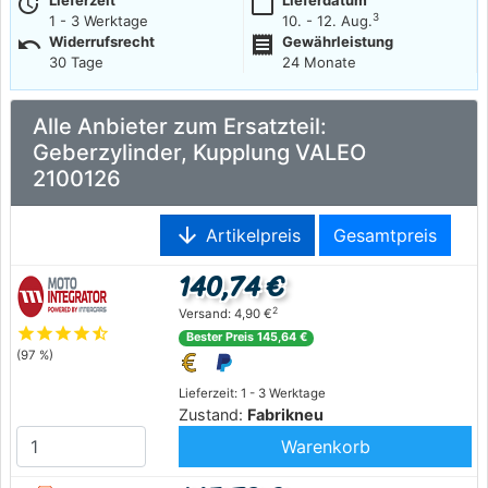
more_time
calendar_today
Lieferzeit
Lieferdatum
3
1 - 3 Werktage
10. - 12. Aug.
undo
receipt
Widerrufsrecht
Gewährleistung
30 Tage
24 Monate
Alle Anbieter zum Ersatzteil:
Geberzylinder, Kupplung VALEO
2100126
arrow_downward
Artikelpreis
Gesamtpreis
140,74 €
2
Versand: 4,90 €
star
star
star
star
star_half
Bester Preis 145,64 €
(97 %)
Lieferzeit: 1 - 3 Werktage
Zustand:
Fabrikneu
Warenkorb