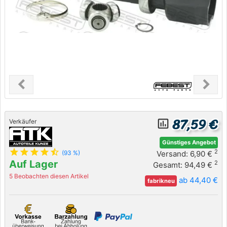
chevron_left
chevron_right
Previous
Next
87,59 €
insert_chart_outlined
Verkäufer
Günstiges Angebot
star
star
star
star
star_half
2
Versand: 6,90 €
(93 %)
Auf Lager
2
Gesamt: 94,49 €
5 Beobachten diesen Artikel
ab 44,40 €
fabrikneu