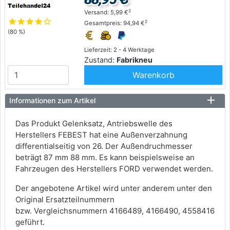
2
Versand: 5,99 €
star
star
star
star
star_outline
2
Gesamtpreis: 94,94 €
(80 %)
Lieferzeit: 2 - 4 Werktage
Zustand:
Fabrikneu
Warenkorb
Informationen zum Artikel
Das Produkt Gelenksatz, Antriebswelle des
Herstellers FEBEST hat eine Außenverzahnung
differentialseitig von 26. Der Außendruchmesser
beträgt 87 mm 88 mm. Es kann beispielsweise an
Fahrzeugen des Herstellers FORD verwendet werden.
Der angebotene Artikel wird unter anderem unter den
Original Ersatzteilnummern
bzw. Vergleichsnummern 4166489, 4166490, 4558416
geführt.