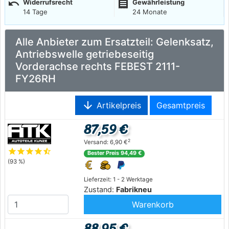
undo
receipt
Widerrufsrecht
Gewährleistung
14 Tage
24 Monate
Alle Anbieter zum Ersatzteil: Gelenksatz,
Antriebswelle getriebeseitig
Vorderachse rechts FEBEST 2111-
FY26RH
arrow_downward
Artikelpreis
Gesamtpreis
87,59 €
2
Versand: 6,90 €
star
star
star
star
star_half
Bester Preis 94,49 €
(93 %)
Lieferzeit: 1 - 2 Werktage
Zustand:
Fabrikneu
Warenkorb
88,95 €