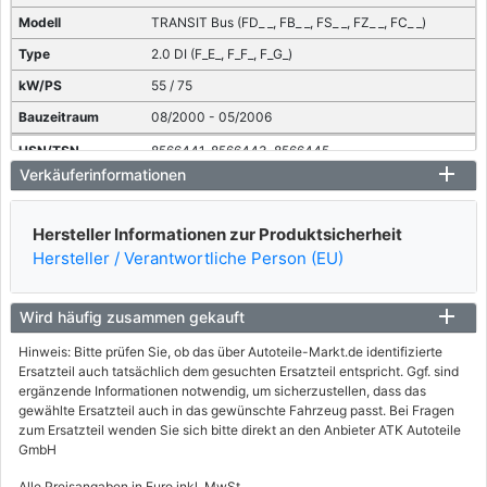
TRANSIT Bus (FD_ _, FB_ _, FS_ _, FZ_ _, FC_ _)
2.0 DI (F_E_, F_F_, F_G_)
55 / 75
08/2000 - 05/2006
8566441, 8566443, 8566445
8566447, 8566449, 8566451
Verkäuferinformationen
8566453, 8566475
info
Hersteller Informationen zur Produktsicherheit
FORD
Hersteller / Verantwortliche Person (EU)
TRANSIT Bus (FD_ _, FB_ _, FS_ _, FZ_ _, FC_ _)
2.0 DI (F_E_, F_F_, F_G_)
Wird häufig zusammen gekauft
74 / 100
Hinweis: Bitte prüfen Sie, ob das über Autoteile-Markt.de identifizierte
Ersatzteil auch tatsächlich dem gesuchten Ersatzteil entspricht. Ggf. sind
08/2000 - 05/2006
ergänzende Informationen notwendig, um sicherzustellen, dass das
8566465, 8566466, 8566467
gewählte Ersatzteil auch in das gewünschte Fahrzeug passt. Bei Fragen
8566468, 8566472, 8566473
zum Ersatzteil wenden Sie sich bitte direkt an den Anbieter ATK Autoteile
8566474, 8566476
GmbH
info
Alle Preisangaben in Euro inkl. MwSt.