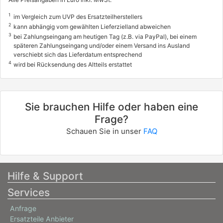
FORD
1
im Vergleich zum UVP des Ersatzteilherstellers
TRANSIT Bus (FD_ _, FB_ _, FS_ _, FZ_ _, FC_ _)
2
kann abhängig vom gewählten Lieferzielland abweichen
3
bei Zahlungseingang am heutigen Tag (z.B. via PayPal), bei einem
2.0 DI (F_E_, F_F_, F_G_)
späteren Zahlungseingang und/oder einem Versand ins Ausland
63 / 86
verschiebt sich das Lieferdatum entsprechend
4
wird bei Rücksendung des Altteils erstattet
08/2000 - 05/2006
8566481, 8566482, 8566483
8566484, 8566485, 8566486
8566487, 8566488
Sie brauchen Hilfe oder haben eine
info
Frage?
FORD
Schauen Sie in unser
FAQ
TRANSIT Bus (FD_ _, FB_ _, FS_ _, FZ_ _, FC_ _)
2.0 TDCi (F_F_, F_E_, F_G_)
92 / 125
Hilfe & Support
08/2002 - 05/2006
Services
Anfrage
Ersatzteile Anbieter