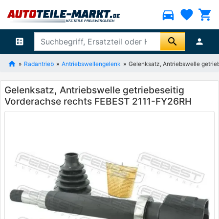
directions_car
favorite
shopping_cart
search
ballot
person
Radantrieb
Antriebswellengelenk
Gelenksatz, Antriebswelle getri
Gelenksatz, Antriebswelle getriebeseitig
Vorderachse rechts FEBEST 2111-FY26RH