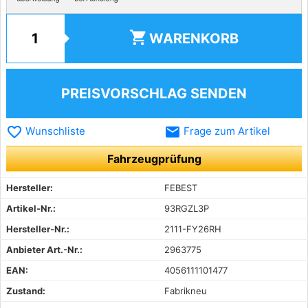
shopping_cart
WARENKORB
PREISVORSCHLAG SENDEN
favorite_border
email
Wunschliste
Frage zum Artikel
Fahrzeugprüfung
Hersteller:
FEBEST
Artikel-Nr.:
93RGZL3P
Hersteller-Nr.:
2111-FY26RH
Anbieter Art.-Nr.:
2963775
EAN:
4056111101477
Zustand:
Fabrikneu