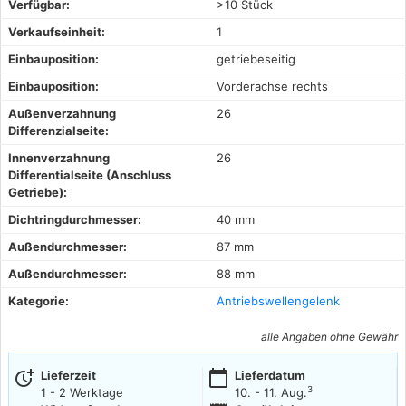
Verfügbar:
>10 Stück
Verkaufseinheit:
1
Einbauposition:
getriebeseitig
Einbauposition:
Vorderachse rechts
Außenverzahnung
26
Differenzialseite:
Innenverzahnung
26
Differentialseite (Anschluss
Getriebe):
Dichtringdurchmesser:
40 mm
Außendurchmesser:
87 mm
Außendurchmesser:
88 mm
Kategorie:
Antriebswellengelenk
alle Angaben ohne Gewähr
more_time
calendar_today
Lieferzeit
Lieferdatum
3
1 - 2 Werktage
10. - 11. Aug.