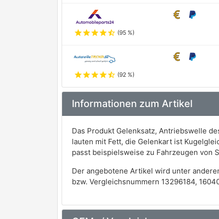
star
star
star
star
star_half
(95 %)
star
star
star
star
star_half
(92 %)
Informationen zum Artikel
Das Produkt Gelenksatz, Antriebswelle de
lauten mit Fett, die Gelenkart ist Kugelg
passt beispielsweise zu Fahrzeugen von 
Der angebotene Artikel wird unter andere
bzw. Vergleichsnummern 13296184, 16040