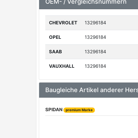
OEM- / Vergleichsnummern
CHEVROLET
13296184
OPEL
13296184
SAAB
13296184
VAUXHALL
13296184
Baugleiche Artikel anderer Hers
SPIDAN
premium Marke