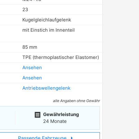
23
Kugelgleichlaufgelenk
mit Einstich im Innenteil
85 mm
TPE (thermoplastischer Elastomer)
Ansehen
Ansehen
Antriebswellengelenk
alle Angaben ohne Gewähr
receipt
Gewährleistung
24 Monate
arrow_right
Passende Fahrzeuge