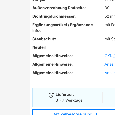
Außenverzahnung Radseite:
30
Dichtringdurchmesser:
52 m
Ergänzungsartikel / Ergänzende
mit Fe
Info:
Staubschutz:
mit S
Neuteil
Allgemeine Hinweise:
GKN_
Allgemeine Hinweise:
Anse
Allgemeine Hinweise:
Anse
more_time
Lieferzeit
3 - 7 Werktage
arrow_right
Artikelbeschreibung