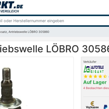
ksatz, Antriebswelle LÖBRO 305860
riebswelle LÖBRO 3058
Verkäufer
star
star
star
star
star_half
Auf Lager
4 Beobachten diese