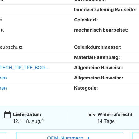
Innenverzahnung Radseite:
m
Gelenkart:
tt
mechanisch bearbeitet:
taubschutz
Gelenkdurchmesser:
Material Faltenbalg:
TECH_TIP_TPE_BOO...
Allgemeine Hinweise:
hen
Allgemeine Hinweise:
hen
Kategorie:
calendar_today
undo
Lieferdatum
Widerrufsrecht
3
12. - 18. Aug.
14 Tage
arrow_right
OEM-Nummern