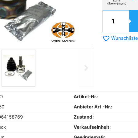
favorite_border
Wunschliste
chevron_right
Next
O
Artikel-Nr.:
60
Anbieter Art.-Nr.:
064158769
Zustand:
ück
Verkaufseinheit:
mm
Gewindemaß: