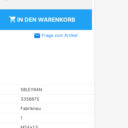
shopping_cart
IN DEN
WARENKORB
email
Frage zum Artikel
58LEY64N
3356875
Fabrikneu
1
M24x1.5