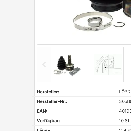
chevron_left
Previous
Hersteller:
LÖBR
Hersteller-Nr.:
3058
EAN:
4019
Verfügbar:
10 St
Länge:
154 