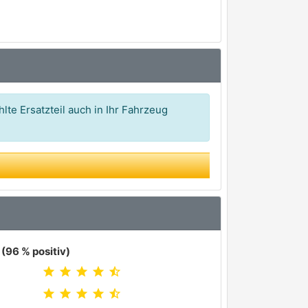
lte Ersatzteil auch in Ihr Fahrzeug
(96 % positiv)
star
star
star
star
star_half
star
star
star
star
star_half