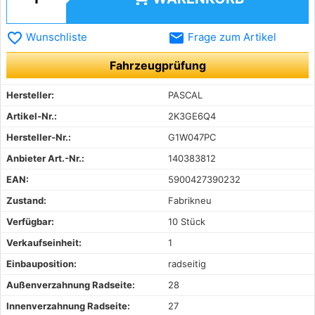
favorite_border
email
Wunschliste
Frage zum Artikel
Fahrzeugprüfung
Hersteller:
PASCAL
Artikel-Nr.:
2K3GE6Q4
Hersteller-Nr.:
G1W047PC
Anbieter Art.-Nr.:
140383812
EAN:
5900427390232
Zustand:
Fabrikneu
Verfügbar:
10 Stück
Verkaufseinheit:
1
Einbauposition:
radseitig
Außenverzahnung Radseite:
28
Innenverzahnung Radseite:
27