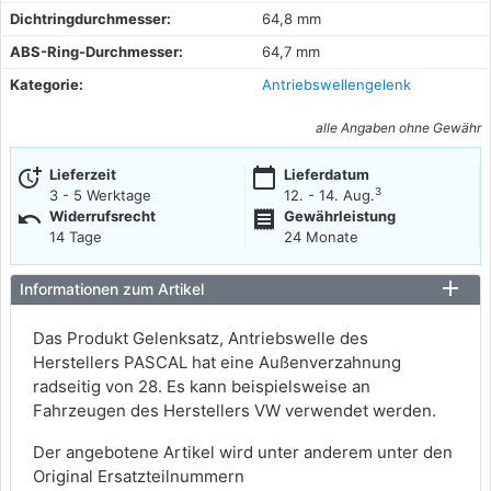
Dichtringdurchmesser:
64,8 mm
ABS-Ring-Durchmesser:
64,7 mm
Kategorie:
Antriebswellengelenk
alle Angaben ohne Gewähr
more_time
calendar_today
Lieferzeit
Lieferdatum
3
3 - 5 Werktage
12. - 14. Aug.
undo
receipt
Widerrufsrecht
Gewährleistung
14 Tage
24 Monate
Informationen zum Artikel
Das Produkt Gelenksatz, Antriebswelle des
Herstellers PASCAL hat eine Außenverzahnung
radseitig von 28. Es kann beispielsweise an
Fahrzeugen des Herstellers VW verwendet werden.
Der angebotene Artikel wird unter anderem unter den
Original Ersatzteilnummern