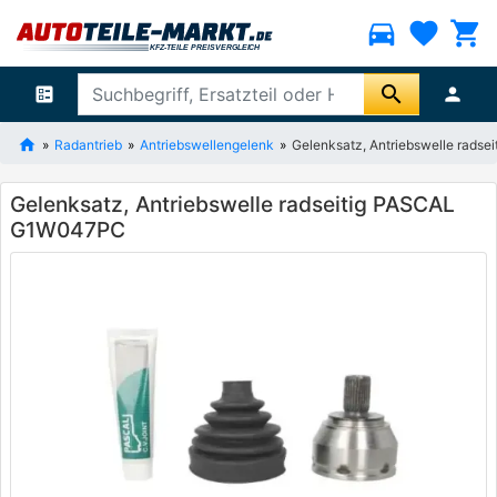
directions_car
favorite
shopping_cart
search
ballot
person
Radantrieb
Antriebswellengelenk
Gelenksatz, Antriebswelle rad
Gelenksatz, Antriebswelle radseitig PASCAL
G1W047PC