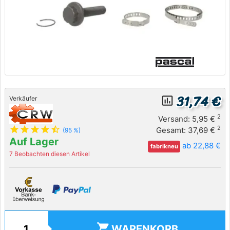
31,74 €
insert_chart_outlined
Verkäufer
2
Versand: 5,95 €
star
star
star
star
star_half
2
Gesamt: 37,69 €
(95 %)
Auf Lager
ab 22,88 €
fabrikneu
7 Beobachten diesen Artikel
shopping_cart
WARENKORB