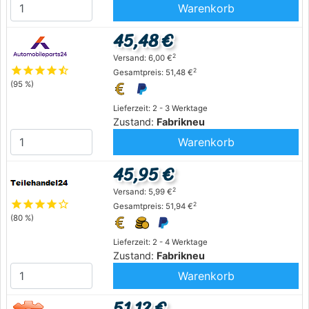
Warenkorb
45,48 €
2
Versand: 6,00 €
star
star
star
star
star_half
2
Gesamtpreis: 51,48 €
(95 %)
Lieferzeit: 2 - 3 Werktage
Zustand:
Fabrikneu
Warenkorb
45,95 €
2
Versand: 5,99 €
star
star
star
star
star_outline
2
Gesamtpreis: 51,94 €
(80 %)
Lieferzeit: 2 - 4 Werktage
Zustand:
Fabrikneu
Warenkorb
51,12 €