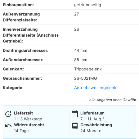
Einbauposition:
getriebeseitig
Außenverzahnung
27
Differenzialseite:
Innenverzahnung
26
Differentialseite (Anschluss
Getriebe):
Dichtringdurchmesser:
44 mm
Außendurchmesser:
85 mm
Gelenkart:
Tripodegelenk
Gebrauchsnummer:
26-5021MG
Kategorie:
Antriebswellengelenk
alle Angaben ohne Gewähr
more_time
calendar_today
Lieferzeit
Lieferdatum
3
1 - 3 Werktage
7. - 11. Aug.
undo
receipt
Widerrufsrecht
Gewährleistung
14 Tage
24 Monate