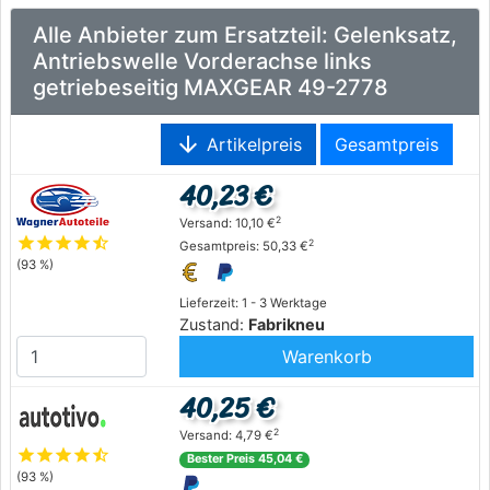
Alle Anbieter zum Ersatzteil: Gelenksatz,
Antriebswelle Vorderachse links
getriebeseitig MAXGEAR 49-2778
arrow_downward
Artikelpreis
Gesamtpreis
40,23 €
2
Versand: 10,10 €
star
star
star
star
star_half
2
Gesamtpreis: 50,33 €
(93 %)
Lieferzeit: 1 - 3 Werktage
Zustand:
Fabrikneu
Warenkorb
40,25 €
2
Versand: 4,79 €
star
star
star
star
star_half
Bester Preis 45,04 €
(93 %)