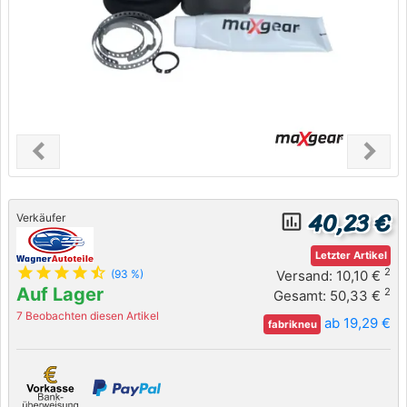
chevron_left
chevron_right
Previous
Next
40,23 €
insert_chart_outlined
Verkäufer
Letzter Artikel
star
star
star
star
star_half
2
Versand: 10,10 €
(93 %)
Auf Lager
2
Gesamt: 50,33 €
7 Beobachten diesen Artikel
ab 19,29 €
fabrikneu