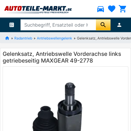
directions_car
favorite
shopping_cart
search
ballot
person
Radantrieb
Antriebswellengelenk
Gelenksatz, Antriebswelle Vorde
Gelenksatz, Antriebswelle Vorderachse links
getriebeseitig MAXGEAR 49-2778