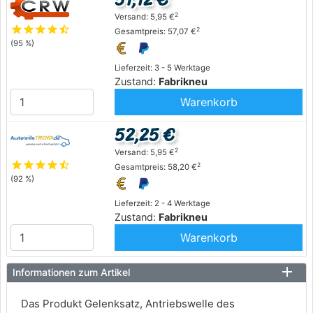
2
Versand: 5,95 €
star
star
star
star
star_half
2
Gesamtpreis: 57,07 €
(95 %)
Lieferzeit: 3 - 5 Werktage
Zustand:
Fabrikneu
Warenkorb
52,25 €
2
Versand: 5,95 €
star
star
star
star
star_half
2
Gesamtpreis: 58,20 €
(92 %)
Lieferzeit: 2 - 4 Werktage
Zustand:
Fabrikneu
Warenkorb
Informationen zum Artikel
Das Produkt Gelenksatz, Antriebswelle des