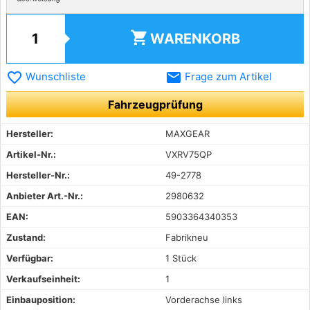
shopping_cart
WARENKORB
favorite_border
email
Wunschliste
Frage zum Artikel
Fahrzeugprüfung
Hersteller:
MAXGEAR
Artikel-Nr.:
VXRV75QP
Hersteller-Nr.:
49-2778
Anbieter Art.-Nr.:
2980632
EAN:
5903364340353
Zustand:
Fabrikneu
Verfügbar:
1 Stück
Verkaufseinheit:
1
Einbauposition:
Vorderachse links