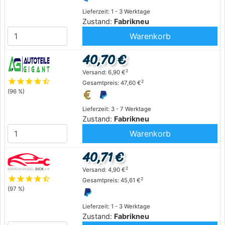
Lieferzeit: 1 - 3 Werktage
Zustand:
Fabrikneu
Warenkorb
40,70 €
2
Versand: 6,90 €
star
star
star
star
star_half
2
Gesamtpreis: 47,60 €
(96 %)
Lieferzeit: 3 - 7 Werktage
Zustand:
Fabrikneu
Warenkorb
40,71 €
2
Versand: 4,90 €
star
star
star
star
star_half
2
Gesamtpreis: 45,61 €
(97 %)
Lieferzeit: 1 - 3 Werktage
Zustand:
Fabrikneu