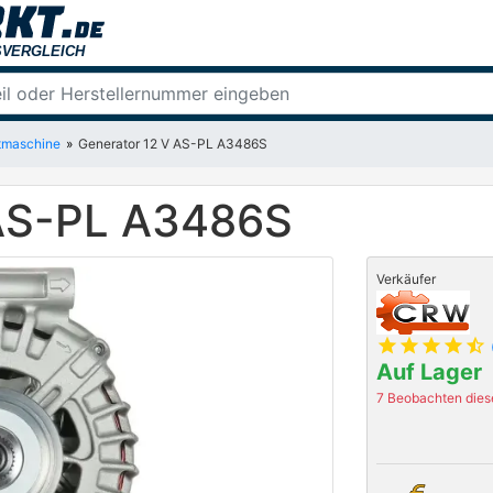
tmaschine
Generator 12 V AS-PL A3486S
 AS-PL A3486S
Verkäufer
star
star
star
star
star_half
Auf Lager
7 Beobachten diese