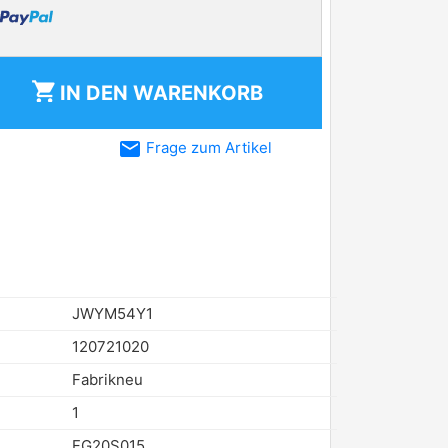
shopping_cart
IN DEN
WARENKORB
email
Frage zum Artikel
JWYM54Y1
120721020
Fabrikneu
1
FG20S015