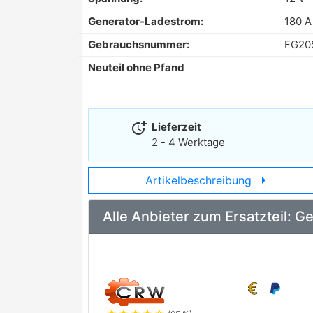
Generator-Ladestrom:
180 A
Gebrauchsnummer:
FG20
Neuteil ohne Pfand
more_time
Lieferzeit
2 - 4 Werktage
arrow_right
Artikelbeschreibung
Alle Anbieter zum Ersatzteil: 