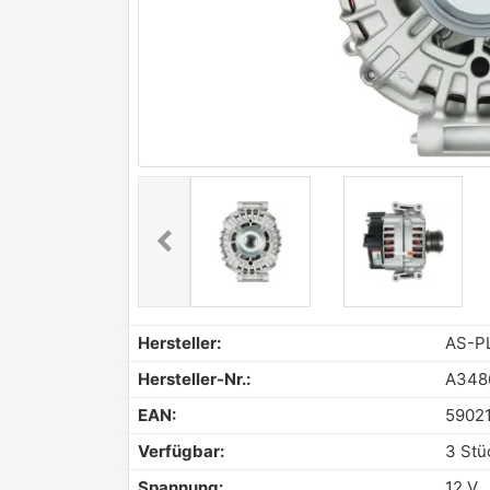
chevron_left
Previous
Hersteller:
AS-P
Hersteller-Nr.:
A348
EAN:
5902
Verfügbar:
3 Stü
Spannung:
12 V