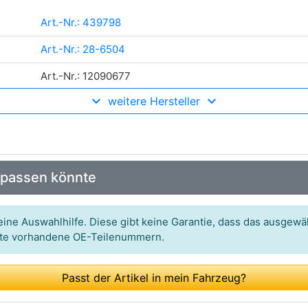
Art.-Nr.: 439798
Art.-Nr.: 28-6504
Art.-Nr.: 12090677
weitere Hersteller
Art.-Nr.: 205.563.200
Art.-Nr.: CAL15011GS
Art.-Nr.: 209192
 passen könnte
Art.-Nr.: 9090763
Art.-Nr.: LRA03392
ine Auswahlhilfe. Diese gibt keine Garantie, dass das ausgewäh
itte vorhandene OE-Teilenummern.
Art.-Nr.: 11706N
Passt der Artikel in mein Fahrzeug?