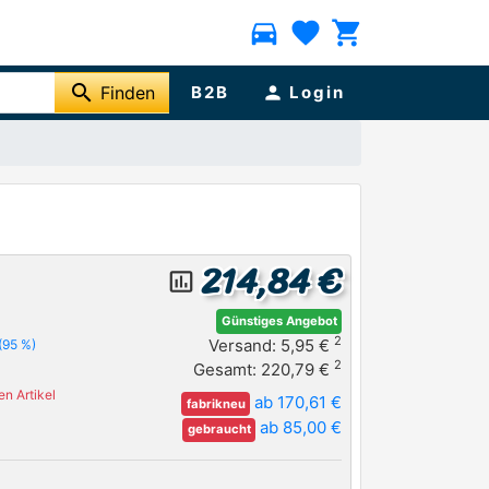
directions_car
favorite
shopping_cart
search
Finden
B2B
person
Login
214,84 €
insert_chart_outlined
Günstiges Angebot
2
Versand: 5,95 €
(95 %)
2
Gesamt: 220,79 €
n Artikel
ab 170,61 €
fabrikneu
ab 85,00 €
gebraucht