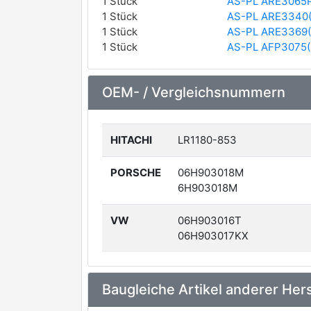
1 Stück
AS-PL ARE3065
1 Stück
AS-PL ARE3340
1 Stück
AS-PL ARE3369
1 Stück
AS-PL AFP3075(
OEM- / Vergleichsnummern
HITACHI
LR1180-853
PORSCHE
06H903018M
6H903018M
VW
06H903016T
06H903017KX
Baugleiche Artikel anderer Hers