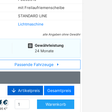
mit Freilaufriemenscheibe
STANDARD LINE
Lichtmaschine
alle Angaben ohne Gewähr
receipt
Gewährleistung
24 Monate
arrow_right
Passende Fahrzeuge
arrow_downward
Artikelpreis
Gesamtpreis
4 €
Warenkorb
2
,95 €