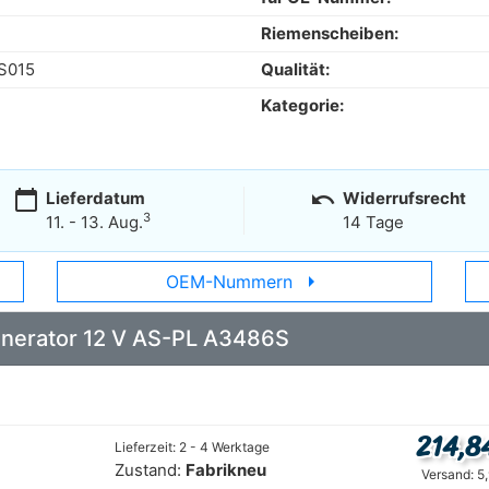
Riemenscheiben:
S015
Qualität:
Kategorie:
calendar_today
undo
Lieferdatum
Widerrufsrecht
3
11. - 13. Aug.
14 Tage
arrow_right
OEM-Nummern
Generator 12 V AS-PL A3486S
214,8
Lieferzeit: 2 - 4 Werktage
Zustand:
Fabrikneu
Versand: 5