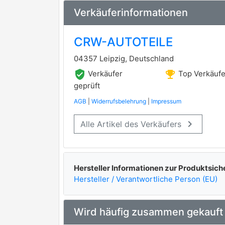
Verkäuferinformationen
CRW-AUTOTEILE
04357 Leipzig, Deutschland
verified_user
emoji_events
Verkäufer
Top Verkäufe
geprüft
AGB
|
Widerrufsbelehrung
|
Impressum
keyboard_arrow_right
Alle Artikel des Verkäufers
Hersteller Informationen zur Produktsich
Hersteller / Verantwortliche Person (EU)
Wird häufig zusammen gekauft