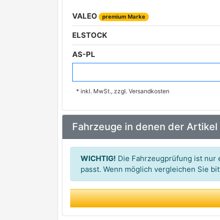
VALEO
premium Marke
ELSTOCK
AS-PL
BV PSH
* inkl. MwSt., zzgl. Versandkosten
CASCO
ERA
Fahrzeuge in denen der Artikel
FRIESEN
LUCAS
WICHTIG!
Die Fahrzeugprüfung ist nur e
WAI
passt. Wenn möglich vergleichen Sie b