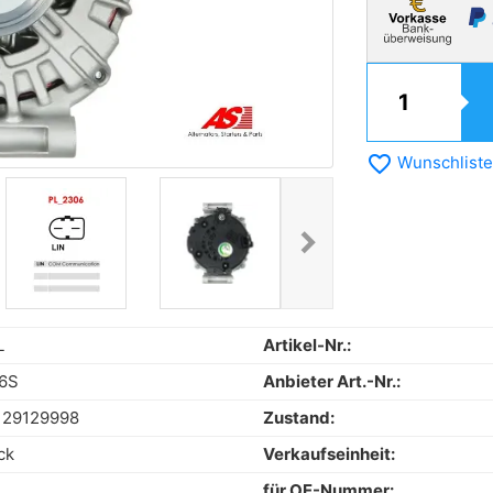
favorite_border
Wunschliste
chevron_right
Next
L
Artikel-Nr.:
6S
Anbieter Art.-Nr.:
129129998
Zustand:
ck
Verkaufseinheit:
für OE-Nummer: