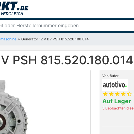
tmaschine
Generator 12 V BV PSH 815.520.180.014
BV PSH 815.520.180.014
Verkäufer
star
star
star
star
star_half
Auf Lager
5 Beobachten diese