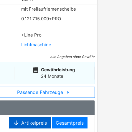
mit Freilaufriemenscheibe
0.121.715.009+PRO
+Line Pro
Lichtmaschine
alle Angaben ohne Gewähr
receipt
Gewährleistung
24 Monate
arrow_right
Passende Fahrzeuge
arrow_downward
Artikelpreis
Gesamtpreis