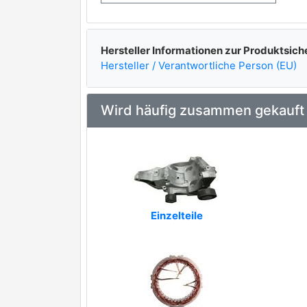
BV PSH
CASCO
Hersteller Informationen zur Produktsich
CEVAM
Hersteller / Verantwortliche Person (EU)
DRI
Wird häufig zusammen gekauft
Delco Remy
EAA
EAI
EDR
Einzelteile
EUROTEC
Everkraft
HC-Cargo
LGK