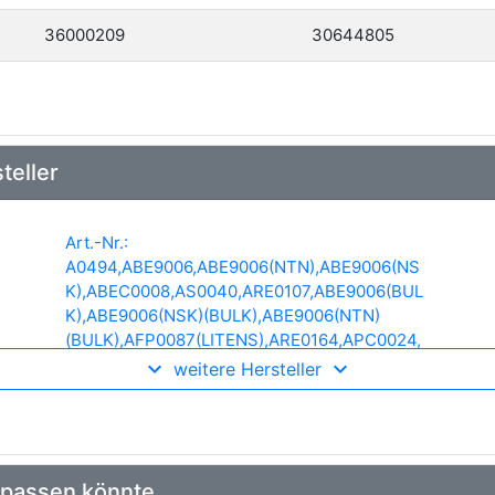
36000209
30644805
teller
Art.-Nr.:
A0494,ABE9006,ABE9006(NTN),ABE9006(NS
K),ABEC0008,AS0040,ARE0107,ABE9006(BUL
K),ABE9006(NSK)(BULK),ABE9006(NTN)
(BULK),AFP0087(LITENS),ARE0164,APC0024,
ARS0022,ARS0015,ARS0028,ARE0107(BOSCH
weitere Hersteller
),AFP0087,ARS0022(BULK),ARE0164S,ABE900
6(SKF),ARE0164(BOSCH),ABE9006(SKF)
(BULK),ARE0164P,ARS0064,ABE9006(FAG),AB
E9006(FAG)
(BULK),ARE0107S,ARS6037S,ABE9006(KOYO),
 passen könnte