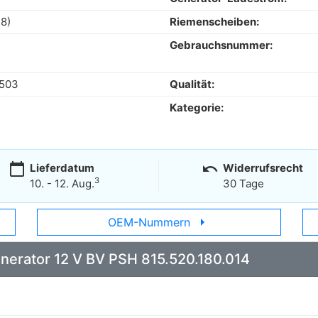
8)
Riemenscheiben:
Gebrauchsnummer:
.503
Qualität:
Kategorie:
calendar_today
undo
Lieferdatum
Widerrufsrecht
3
10. - 12. Aug.
30 Tage
arrow_right
OEM-Nummern
Generator 12 V BV PSH 815.520.180.014