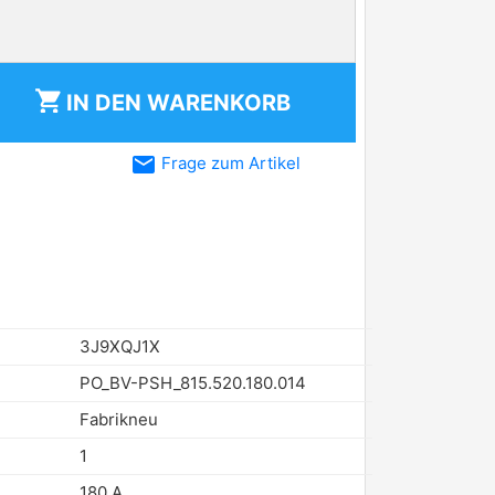
shopping_cart
IN DEN
WARENKORB
email
Frage zum Artikel
3J9XQJ1X
PO_BV-PSH_815.520.180.014
Fabrikneu
1
180 A