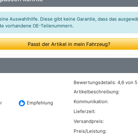
ARS0096S,ABE9006(NACHI),ABE9006(NACHI)
(BULK),ARE0107(SEG)
ine Auswahlhilfe. Diese gibt keine Garantie, dass das ausgewäh
Art.-Nr.: 28-6589
itte vorhandene OE-Teilenummern.
Art.-Nr.: 9090845
Passt der Artikel in mein Fahrzeug?
Art.-Nr.: 553694RI
Art.-Nr.: CGB86589
Art.-Nr.: 10443713
Bewertungsdetails:
4,6 von 5
Art.-Nr.: AL1774
Artikelbeschreibung:
Art.-Nr.: AEK3479
Kommunikation:
recommend
r
Empfehlung
Art.-Nr.: ABO344
Lieferzeit:
Art.-Nr.: BBA3019
Versandpreis:
Art.-Nr.: 0121715009
Preis/Leistung: