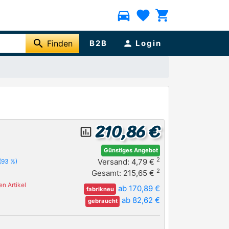
directions_car
favorite
shopping_cart
search
Finden
B2B
person
Login
210,86 €
insert_chart_outlined
Günstiges Angebot
2
Versand: 4,79 €
(93 %)
2
Gesamt: 215,65 €
n Artikel
ab 170,89 €
fabrikneu
ab 82,62 €
gebraucht