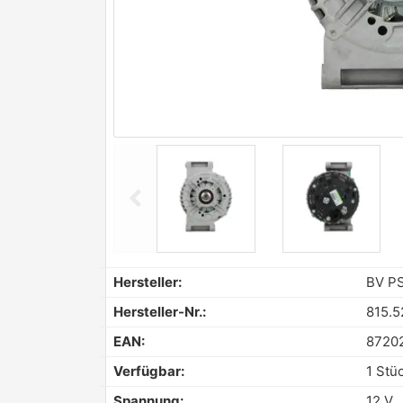
chevron_left
Previous
Hersteller:
BV P
Hersteller-Nr.:
815.5
EAN:
8720
Verfügbar:
1 Stü
Spannung:
12 V