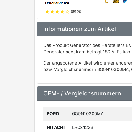
star
star
star
star
star_outline
(80 %)
Informationen zum Artikel
Das Produkt Generator des Herstellers BV
Generatorladestrom beträgt 180 A. Es ka
Der angebotene Artikel wird unter andere
bzw. Vergleichsnummern 6G9N10300MA, 
OEM- / Vergleichsnummern
FORD
6G9N10300MA
HITACHI
LR031223