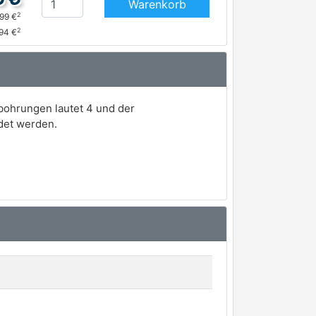
Warenkorb
2
,99 €
2
94 €
bohrungen lautet 4 und der
det werden.