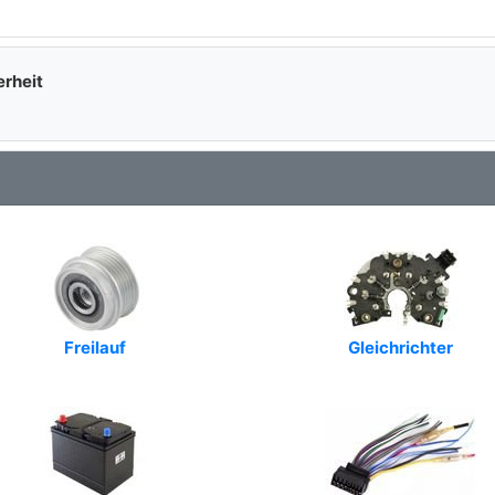
Art.-Nr.: 815520180
Art.-Nr.: CAL10344
erheit
Art.-Nr.: 4128
Art.-Nr.: 2381571802
Art.-Nr.: DRA0356
Art.-Nr.: 222988
Art.-Nr.: 57354
Art.-Nr.: 930356
Freilauf
Gleichrichter
Art.-Nr.: 12090255
Art.-Nr.: ABE1556
Art.-Nr.: 114756
Art.-Nr.: 441760