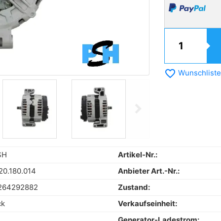
favorite_border
Wunschliste
chevron_right
Next
SH
Artikel-Nr.:
20.180.014
Anbieter Art.-Nr.:
264292882
Zustand:
ck
Verkaufseinheit:
Generator-Ladestrom: