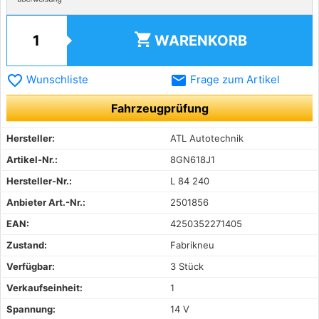
shopping_cart
WARENKORB
favorite_border
email
Wunschliste
Frage zum Artikel
Fahrzeugprüfung
Hersteller:
ATL Autotechnik
Artikel-Nr.:
8GN618J1
Hersteller-Nr.:
L 84 240
Anbieter Art.-Nr.:
2501856
EAN:
4250352271405
Zustand:
Fabrikneu
Verfügbar:
3 Stück
Verkaufseinheit:
1
Spannung:
14 V