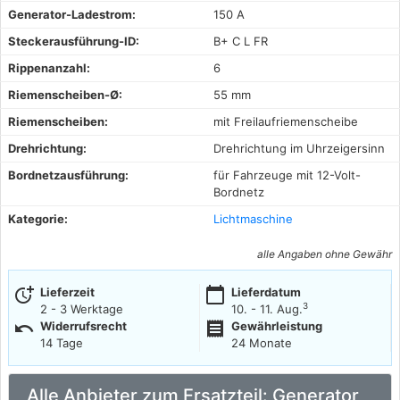
Generator-Ladestrom:
150 A
Steckerausführung-ID:
B+ C L FR
Rippenanzahl:
6
Riemenscheiben-Ø:
55 mm
Riemenscheiben:
mit Freilaufriemenscheibe
Drehrichtung:
Drehrichtung im Uhrzeigersinn
Bordnetzausführung:
für Fahrzeuge mit 12-Volt-
Bordnetz
Kategorie:
Lichtmaschine
alle Angaben ohne Gewähr
more_time
calendar_today
Lieferzeit
Lieferdatum
3
2 - 3 Werktage
10. - 11. Aug.
undo
receipt
Widerrufsrecht
Gewährleistung
14 Tage
24 Monate
Alle Anbieter zum Ersatzteil: Generator