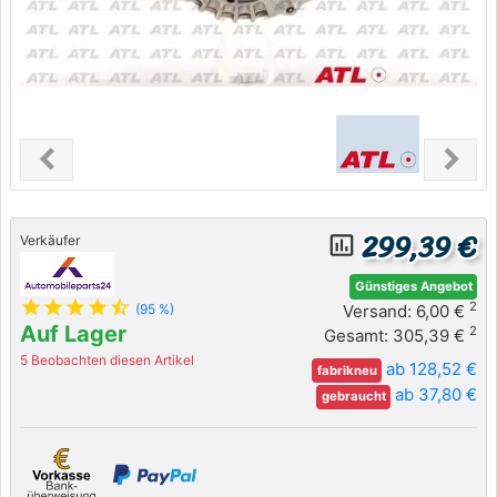
chevron_left
chevron_right
Previous
Next
299,39 €
insert_chart_outlined
Verkäufer
Günstiges Angebot
star
star
star
star
star_half
2
Versand: 6,00 €
(95 %)
Auf Lager
2
Gesamt: 305,39 €
5 Beobachten diesen Artikel
ab 128,52 €
fabrikneu
ab 37,80 €
gebraucht