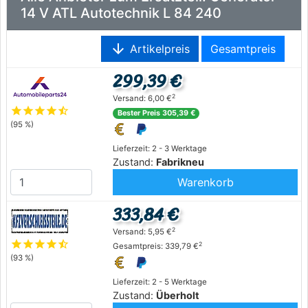
14 V ATL Autotechnik L 84 240
arrow_downward
Artikelpreis
Gesamtpreis
299,39 €
2
Versand: 6,00 €
star
star
star
star
star_half
Bester Preis 305,39 €
(95 %)
Lieferzeit: 2 - 3 Werktage
Zustand:
Fabrikneu
Warenkorb
333,84 €
2
Versand: 5,95 €
star
star
star
star
star_half
2
Gesamtpreis: 339,79 €
(93 %)
Lieferzeit: 2 - 5 Werktage
Zustand:
Überholt