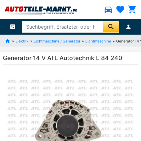
directions_car
favorite
shopping_cart
search
ballot
person
Elektrik
Lichtmaschine / Generator
Lichtmaschine
Generator 14 
Generator 14 V ATL Autotechnik L 84 240