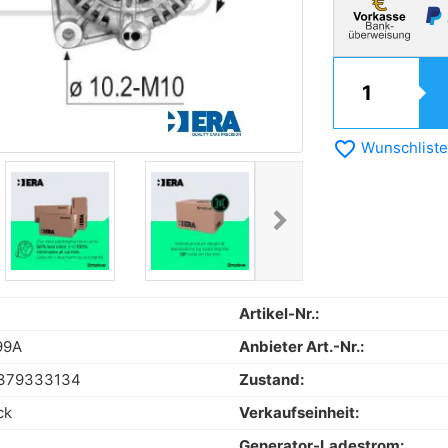
favorite_border
Wunschliste
chevron_right
Next
Artikel-Nr.:
99A
Anbieter Art.-Nr.:
379333134
Zustand:
ck
Verkaufseinheit:
Generator-Ladestrom: