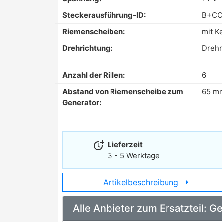
Steckerausführung-ID:
B+C
Riemenscheiben:
mit K
Drehrichtung:
Drehr
Anzahl der Rillen:
6
Abstand von Riemenscheibe zum
65 m
Generator:
more_time
Lieferzeit
3 - 5 Werktage
arrow_right
Artikelbeschreibung
Alle Anbieter zum Ersatzteil: 