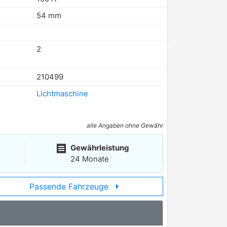
54 mm
2
210499
Lichtmaschine
alle Angaben ohne Gewähr
receipt
Gewährleistung
24 Monate
arrow_right
Passende Fahrzeuge