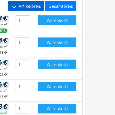
arrow_downward
Artikelpreis
Gesamtpreis
2 €
Warenkorb
2
,95 €
87 €
3 €
Warenkorb
2
,10 €
2
13 €
6 €
Warenkorb
2
,79 €
2
25 €
6 €
Warenkorb
2
,29 €
2
45 €
8 €
Warenkorb
2
nlos