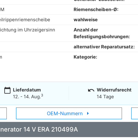
OM
Riemenscheiben-Ø:
eilrippenriemenscheibe
wahlweise
ichtung im Uhrzeigersinn
Anzahl der
Befestigungsbohrungen:
alternativer Reparatursatz:
m
Kategorie:
calendar_today
undo
Lieferdatum
Widerrufsrecht
3
12. - 14. Aug.
14 Tage
arrow_right
OEM-Nummern
Generator 14 V ERA 210499A