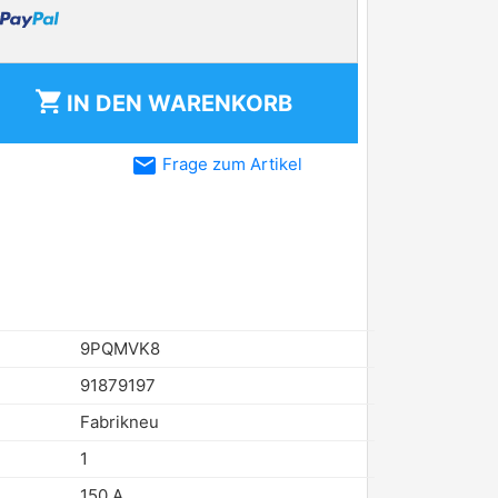
shopping_cart
IN DEN
WARENKORB
email
Frage zum Artikel
9PQMVK8
91879197
Fabrikneu
1
150 A