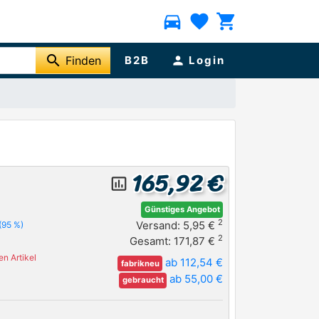
directions_car
favorite
shopping_cart
search
Finden
B2B
person
Login
165,92 €
insert_chart_outlined
Günstiges Angebot
2
Versand: 5,95 €
(95 %)
2
Gesamt: 171,87 €
n Artikel
ab 112,54 €
fabrikneu
ab 55,00 €
gebraucht