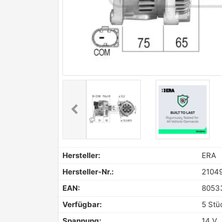
chevron_left
Previous
Hersteller:
ERA
Hersteller-Nr.:
2104
EAN:
8053
Verfügbar:
5 Stü
Spannung:
14 V