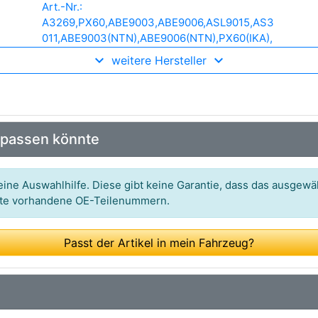
Art.-Nr.:
A3269,PX60,ABE9003,ABE9006,ASL9015,AS3
011,ABE9003(NTN),ABE9006(NTN),PX60(IKA),
ABE9003(NSK),ABE9006(NSK),ARC3040,ABE
weitere Hersteller
C3001,AR3010,ASL9015A,ABE9006(BULK),AB
E9003(BULK),ABE9003(NSK)
(BULK),ABE9004(BULK),ABE9003(NTN)
(BULK),ABE9006(NSK)(BULK),ABE9006(NTN)
(BULK),ABE9014(BULK),ZS0002,ARS2005,ASL
 passen könnte
9015(BULK),ZS0003,ARS3008,ARS3009,ARS3
001,ARE3166(VALEO),ARS0032,ABEP3001,ARE
3166S,ABE9003(SKF),ABE9006(SKF),ABE900
ine Auswahlhilfe. Diese gibt keine Garantie, dass das ausgewäh
6(SKF)
itte vorhandene OE-Teilenummern.
(BULK),ARE3166P,ARE3166P2,ARS3025S(BUL
K),ARS3025S,ABE9006(FAG),ABE9006(FAG)
(BULK),ARS3026S,ARS3026S(BULK),ARS302
Passt der Artikel in mein Fahrzeug?
7S,ARS3027S(BULK),ARS3028S,ARS3028S(B
ULK),AP6022S,ABE9003(SKF)
(BULK),ARS9075S(BULK),ARS9075S,AR3034
S,ABE9003(FAG)