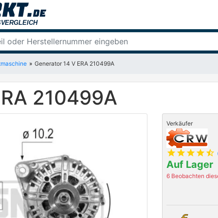
tmaschine
Generator 14 V ERA 210499A
 ERA 210499A
Verkäufer
star
star
star
star
star_half
Auf Lager
6 Beobachten diese