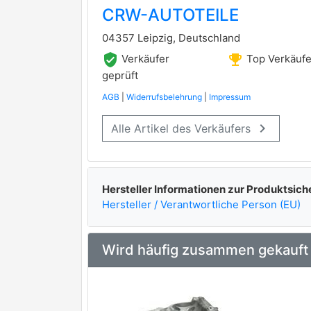
CRW-AUTOTEILE
04357 Leipzig, Deutschland
verified_user
emoji_events
Verkäufer
Top Verkäufe
geprüft
AGB
|
Widerrufsbelehrung
|
Impressum
keyboard_arrow_right
Alle Artikel des Verkäufers
LUCAS
premium Marke
Hersteller Informationen zur Produktsich
BV PSH
Hersteller / Verantwortliche Person (EU)
WAI
ELSTOCK
Wird häufig zusammen gekauft
HERTH+BUSS ELPARTS
premium Marke
DRI