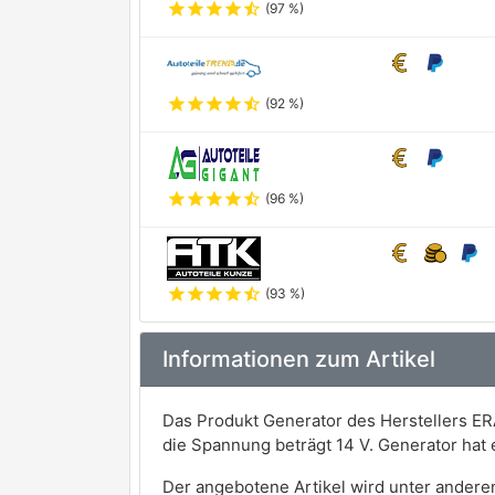
star
star
star
star
star_half
(97 %)
star
star
star
star
star_half
(92 %)
star
star
star
star
star_half
(96 %)
star
star
star
star
star_half
(93 %)
Informationen zum Artikel
Das Produkt Generator des Herstellers ER
die Spannung beträgt 14 V. Generator ha
Der angebotene Artikel wird unter andere