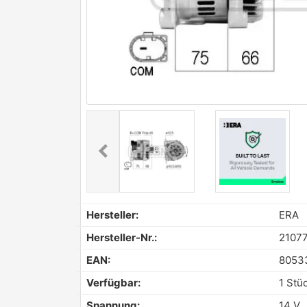
chevron_left
Previous
Hersteller:
ERA
Hersteller-Nr.:
2107
EAN:
8053
Verfügbar:
1 Stü
Spannung:
14 V