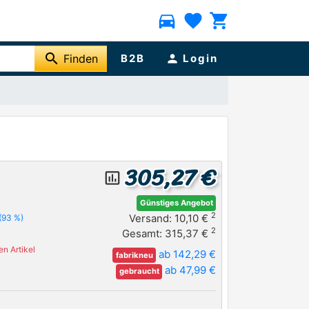
directions_car
favorite
shopping_cart
search
Finden
B2B
person
Login
305,27 €
insert_chart_outlined
Günstiges Angebot
2
Versand: 10,10 €
(93 %)
2
Gesamt: 315,37 €
n Artikel
ab 142,29 €
fabrikneu
ab 47,99 €
gebraucht