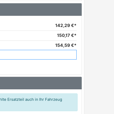
142,29 €*
150,17 €*
154,59 €*
157,81 €*
175,74 €*
175,80 €*
189,13 €*
199,94 €*
lte Ersatzteil auch in Ihr Fahrzeug
207,32 €*