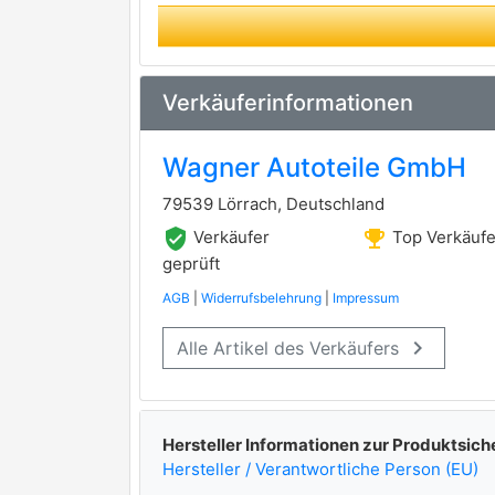
STARDAX
TRISCAN
premium Marke
BOSCH
Verkäuferinformationen
JP GROUP
Wagner Autoteile GmbH
HELLA
79539 Lörrach, Deutschland
ERA
verified_user
emoji_events
Verkäufer
Top Verkäufe
FEBI BILSTEIN
geprüft
premium Marke
AGB
|
Widerrufsbelehrung
|
Impressum
MEAT & DORIA
keyboard_arrow_right
Alle Artikel des Verkäufers
HERTH+BUSS ELPARTS
premium Marke
WALKER
premium Marke
VEMO
premium Marke
Hersteller Informationen zur Produktsich
Hersteller / Verantwortliche Person (EU)
A.Z. Meisterteile