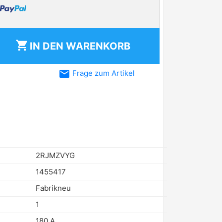
shopping_cart
IN DEN
WARENKORB
email
Frage zum Artikel
2RJMZVYG
1455417
Fabrikneu
1
180 A