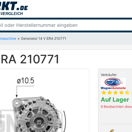
tmaschine
Generator 14 V ERA 210771
ERA 210771
Verkäufer
star
star
star
star
star_half
Auf Lager
6 Beobachten diese