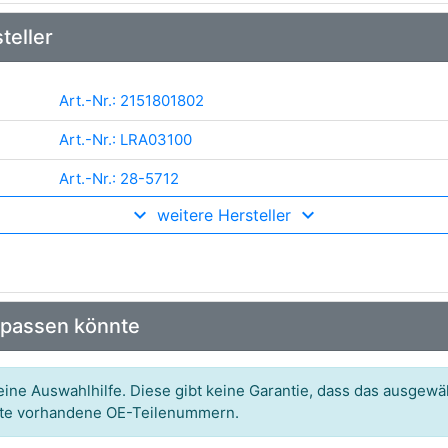
teller
Art.-Nr.: 2151801802
Art.-Nr.: LRA03100
Art.-Nr.: 28-5712
weitere Hersteller
Art.-Nr.: 4815003
Art.-Nr.: 215.538.180.000
Art.-Nr.: A3264PR
 passen könnte
Art.-Nr.: 24100N
Art.-Nr.: 063732041010
ine Auswahlhilfe. Diese gibt keine Garantie, dass das ausgewäh
itte vorhandene OE-Teilenummern.
Art.-Nr.: 9090576