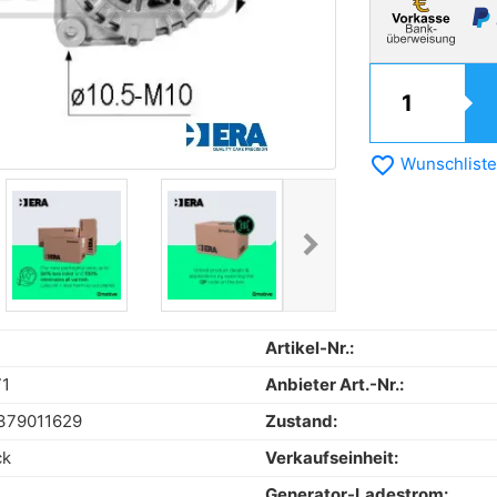
favorite_border
Wunschliste
chevron_right
Next
Artikel-Nr.:
71
Anbieter Art.-Nr.:
379011629
Zustand:
ck
Verkaufseinheit:
Generator-Ladestrom: