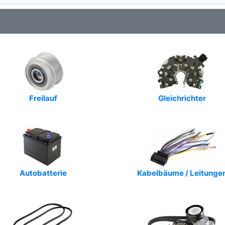
Art.-Nr.: 553395RI
Art.-Nr.: ALTBM-7006
Art.-Nr.: XAL36815AD
Art.-Nr.: AAL1272
Art.-Nr.: AL-143JM
Freilauf
Gleichrichter
Art.-Nr.: AEK3100
Art.-Nr.: A2079V
Art.-Nr.: G104231
Art.-Nr.: CAL15368
Autobatterie
Kabelbäume / Leitunge
Art.-Nr.: 4786
Art.-Nr.: 1638105180