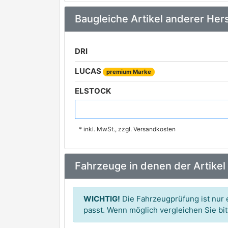
Baugleiche Artikel anderer Hers
DRI
LUCAS
premium Marke
ELSTOCK
NK
* inkl. MwSt., zzgl. Versandkosten
BV PSH
AS-PL
Fahrzeuge in denen der Artikel
WAI
MAGNETI MARELLI
premium Marke
WICHTIG!
Die Fahrzeugprüfung ist nur e
FRIESEN
passt. Wenn möglich vergleichen Sie b