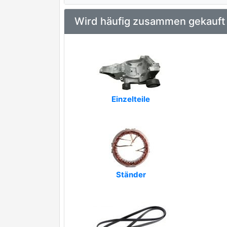
AD KÜHNER
Wird häufig zusammen gekauft
AISIN
premium Marke
AP XENERGY
APEC
ASHIKA
Einzelteile
AUTOELECTRO
BOM-Prestolite
BTS Turbo
CASCO
Ständer
CEVAM
EUROREPAR