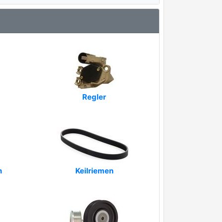
Regler
n
Keilriemen