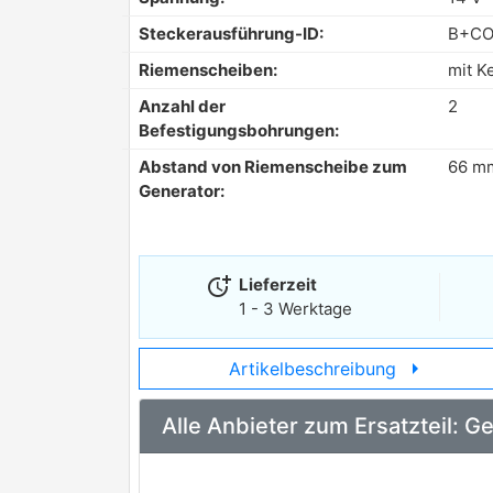
Steckerausführung-ID:
B+C
Riemenscheiben:
mit K
Anzahl der
2
Befestigungsbohrungen:
Abstand von Riemenscheibe zum
66 m
Generator:
more_time
Lieferzeit
1 - 3 Werktage
arrow_right
Artikelbeschreibung
Alle Anbieter zum Ersatzteil: G