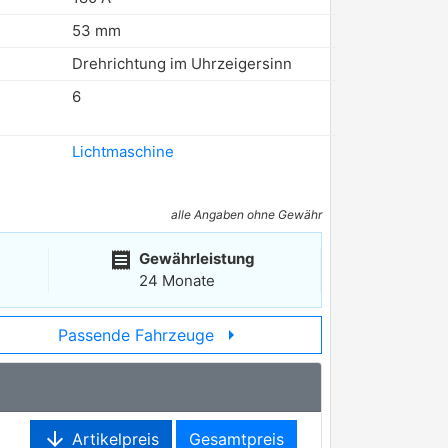
53 mm
Drehrichtung im Uhrzeigersinn
6
Lichtmaschine
alle Angaben ohne Gewähr
receipt
Gewährleistung
24 Monate
arrow_right
Passende Fahrzeuge
arrow_downward
Artikelpreis
Gesamtpreis