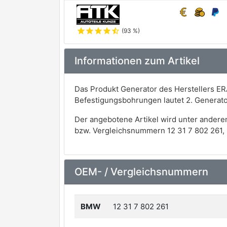
star
star
star
star
star_half
(93 %)
Informationen zum Artikel
Das Produkt Generator des Herstellers ER
Befestigungsbohrungen lautet 2. Generato
Der angebotene Artikel wird unter andere
bzw. Vergleichsnummern 12 31 7 802 261, 
OEM- / Vergleichsnummern
BMW
12 31 7 802 261