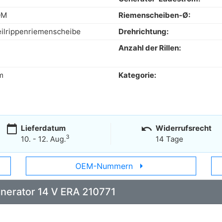
OM
Riemenscheiben-Ø:
eilrippenriemenscheibe
Drehrichtung:
Anzahl der Rillen:
m
Kategorie:
calendar_today
undo
Lieferdatum
Widerrufsrecht
3
10. - 12. Aug.
14 Tage
arrow_right
OEM-Nummern
enerator 14 V ERA 210771