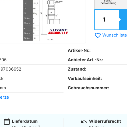
favorite_border
Wunschliste
Artikel-Nr.:
706
Anbieter Art.-Nr.:
797036652
Zustand:
ck
Verkaufseinheit:
 mm
Gebrauchsnummer:
erze
calendar_today
undo
Lieferdatum
Widerrufsrecht
3