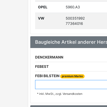
OPEL
5960.A3
VW
500351992
77364016
Baugleiche Artikel anderer Hers
DENCKERMANN
FEBEST
FEBI BILSTEIN
premium Marke
VALEO
premium Marke
* inkl. MwSt., zzgl. Versandkosten
VEMO
premium Marke
MEYLE
premium Marke