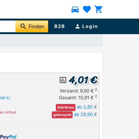
directions_car
favorite
shopping_cart
search
Finden
B2B
person
Login
4,01 €
insert_chart_outlined
2
Versand: 6,90 €
2
Gesamt: 10,91 €
(96 %)
ab 2,85 €
fabrikneu
n Artikel
ab 29,90 €
gebraucht