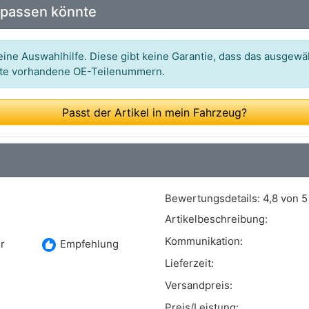
 passen könnte
Art.-Nr.: CH270
Art.-Nr.: 0 250 203 009
ine Auswahlhilfe. Diese gibt keine Garantie, dass das ausgewäh
itte vorhandene OE-Teilenummern.
Art.-Nr.: DG-195
Art.-Nr.: 33 10 3426
Passt der Artikel in mein Fahrzeug?
Art.-Nr.: GN037
Art.-Nr.: 723 311
Art.-Nr.: 96853
Bewertungsdetails:
4,8 von 5
Art.-Nr.: H1 815
Artikelbeschreibung:
Art.-Nr.: 886048
Kommunikation:
recommend
r
Empfehlung
Art.-Nr.: 8EG 008 498-651
Lieferzeit:
Versandpreis:
Art.-Nr.: 74216
Preis/Leistung: