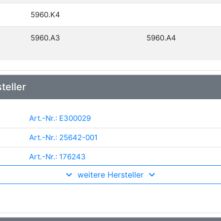
5960.K4
5960.A3
5960.A4
teller
Art.-Nr.: E300029
Art.-Nr.: 25642-001
Art.-Nr.: 176243
weitere Hersteller
Art.-Nr.: 345174
Art.-Nr.: V99-14-0059
Art.-Nr.: 214 860 0003