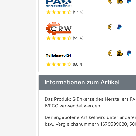
star
star
star
star
star_half
(97 %)
star
star
star
star
star_half
(95 %)
star
star
star
star
star_outline
(80 %)
Informationen zum Artikel
Das Produkt Glühkerze des Herstellers FA
IVECO verwendet werden.
Der angebotene Artikel wird unter andere
bzw. Vergleichsnummern 1679599080, 500