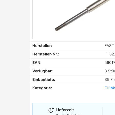
Hersteller:
FAST
Hersteller-Nr.:
FT82
EAN:
5901
Verfügbar:
8 Stü
Einbautiefe:
39,7
Kategorie:
Glühk
more_time
Lieferzeit