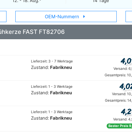
12. - 18. Aug.
14 Tage
arrow_right
OEM-Nummern
Glühkerze FAST FT82706
4,0
Lieferzeit: 3 - 7 Werktage
Zustand:
Fabrikneu
Versand: 6
Gesamtpreis: 10
4,0
Lieferzeit: 1 - 3 Werktage
Zustand:
Fabrikneu
Versand: 10
Gesamtpreis: 14
4,2
Lieferzeit: 1 - 3 Werktage
Zustand:
Fabrikneu
Versand: 4
Bester Preis 9