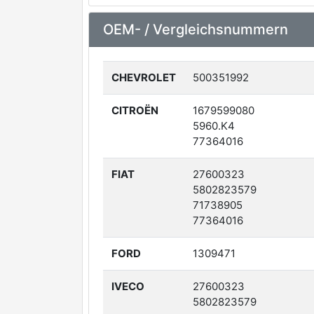
OEM- / Vergleichsnummern
CHEVROLET
500351992
CITROËN
1679599080
5960.K4
77364016
FIAT
27600323
5802823579
71738905
77364016
FORD
1309471
IVECO
27600323
5802823579