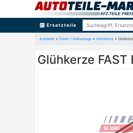
ballot
Ersatzteile
Autoteile
Zünd- / Glühanlage
Glühkerze
Glühker
Glühkerze FAST