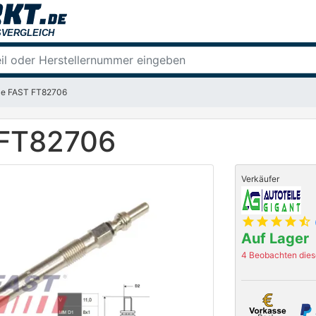
ze FAST FT82706
 FT82706
Verkäufer
star
star
star
star
star_half
Auf Lager
4 Beobachten diese