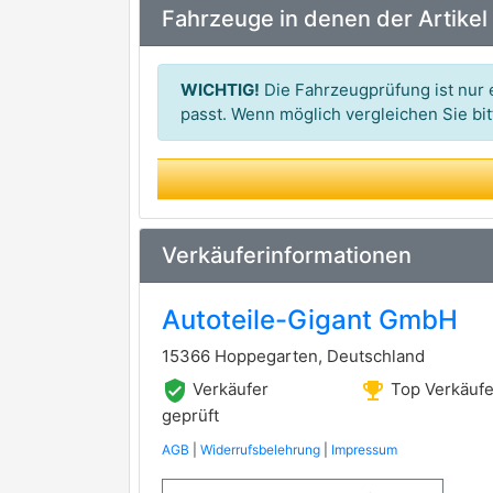
Fahrzeuge in denen der Artikel
CHAMPION
premium Marke
BOSCH
premium Marke
WICHTIG!
Die Fahrzeugprüfung ist nur e
DENSO
passt. Wenn möglich vergleichen Sie b
premium Marke
SWAG
BorgWarner (BERU)
premium Marke
TOPRAN
Verkäuferinformationen
NGK
premium Marke
Autoteile-Gigant GmbH
METZGER AUTOTEILE
15366 Hoppegarten, Deutschland
ERA
verified_user
emoji_events
Verkäufer
Top Verkäufe
HELLA
geprüft
premium Marke
AGB
|
Widerrufsbelehrung
|
Impressum
FAE