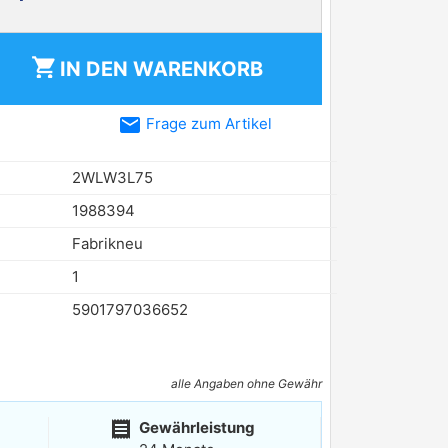
shopping_cart
IN DEN
WARENKORB
email
Frage zum Artikel
2WLW3L75
1988394
Fabrikneu
1
5901797036652
alle Angaben ohne Gewähr
receipt
Gewährleistung