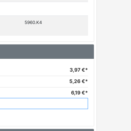
5960.K4
3,97 €*
5,26 €*
6,19 €*
8,65 €*
8,81 €*
9,53 €*