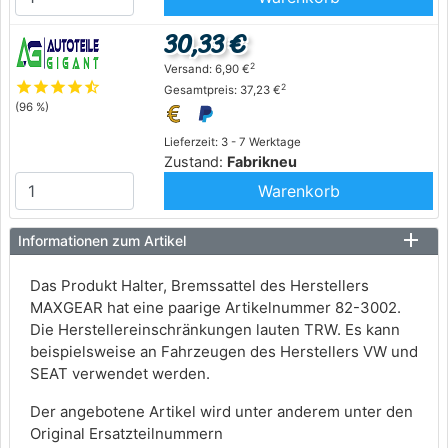
30,33 €
2
Versand: 6,90 €
star
star
star
star
star_half
2
Gesamtpreis: 37,23 €
(96 %)
Lieferzeit: 3 - 7 Werktage
Zustand:
Fabrikneu
Warenkorb
Informationen zum Artikel
Das Produkt Halter, Bremssattel des Herstellers
MAXGEAR hat eine paarige Artikelnummer 82-3002.
Die Herstellereinschränkungen lauten TRW. Es kann
beispielsweise an Fahrzeugen des Herstellers VW und
SEAT verwendet werden.
Der angebotene Artikel wird unter anderem unter den
Original Ersatzteilnummern