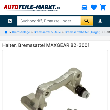
directions_car
favorite
shopping_cart
search
ballot
person
Bremsanlage
Bremssattel & -teile
Bremssattelhalter (Träger)
Hal
Halter, Bremssattel MAXGEAR 82-3001