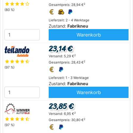
star
star
star
star
star_outline
2
Gesamtpreis: 28,94 €
(80 %)
Lieferzeit: 2 - 4 Werktage
Zustand:
Fabrikneu
Warenkorb
23,14 €
2
Versand: 5,29 €
star
star
star
star
star_half
2
Gesamtpreis: 28,43 €
(97 %)
Lieferzeit: 1 - 3 Werktage
Zustand:
Fabrikneu
Warenkorb
23,85 €
2
Versand: 6,95 €
star
star
star
star
star_half
2
Gesamtpreis: 30,80 €
(97 %)