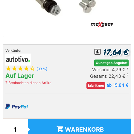
17,64 €
insert_chart_outlined
Verkäufer
Günstiges Angebot
star
star
star
star
star_half
2
Versand: 4,79 €
(93 %)
Auf Lager
2
Gesamt: 22,43 €
7 Beobachten diesen Artikel
ab 15,84 €
fabrikneu
shopping_cart
WARENKORB