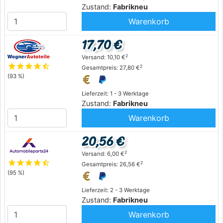
Zustand:
Fabrikneu
Warenkorb
17,70 €
2
Versand: 10,10 €
star
star
star
star
star_half
2
Gesamtpreis: 27,80 €
(93 %)
Lieferzeit: 1 - 3 Werktage
Zustand:
Fabrikneu
Warenkorb
20,56 €
2
Versand: 6,00 €
star
star
star
star
star_half
2
Gesamtpreis: 26,56 €
(95 %)
Lieferzeit: 2 - 3 Werktage
Zustand:
Fabrikneu
Warenkorb