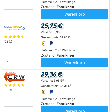
Lieferzeit: 2 - 4 Werktage
Zustand:
Fabrikneu
Warenkorb
25,75 €
2
Versand: 5,95 €
star
star
star
star
star_half
2
Gesamtpreis: 31,70 €
(92 %)
Lieferzeit: 2 - 4 Werktage
Zustand:
Fabrikneu
Warenkorb
29,36 €
2
Versand: 5,95 €
star
star
star
star
star_half
2
Gesamtpreis: 35,31 €
(95 %)
Lieferzeit: 2 - 4 Werktage
Zustand:
Fabrikneu
Warenkorb