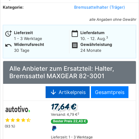
Kategorie:
Bremssattelhalter (Träger)
alle Angaben ohne Gewähr
more_time
calendar_today
Lieferzeit
Lieferdatum
3
1 - 3 Werktage
10. - 12. Aug.
undo
receipt
Widerrufsrecht
Gewährleistung
30 Tage
24 Monate
Alle Anbieter zum Ersatzteil: Halter,
Bremssattel MAXGEAR 82-3001
arrow_downward
Artikelpreis
Gesamtpreis
17,64 €
2
Versand: 4,79 €
star
star
star
star
star_half
Bester Preis 22,43 €
(93 %)
Lieferzeit: 1 - 3 Werktage