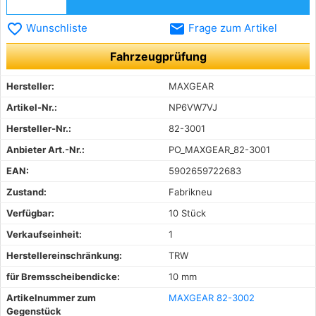
favorite_border
email
Wunschliste
Frage zum Artikel
Fahrzeugprüfung
Hersteller:
MAXGEAR
Artikel-Nr.:
NP6VW7VJ
Hersteller-Nr.:
82-3001
Anbieter Art.-Nr.:
PO_MAXGEAR_82-3001
EAN:
5902659722683
Zustand:
Fabrikneu
Verfügbar:
10 Stück
Verkaufseinheit:
1
Herstellereinschränkung:
TRW
für Bremsscheibendicke:
10 mm
Artikelnummer zum
MAXGEAR 82-3002
Gegenstück