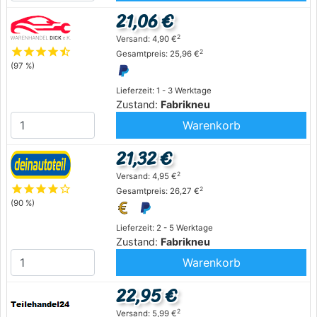
21,06 €
2
Versand: 4,90 €
star
star
star
star
star_half
2
Gesamtpreis: 25,96 €
(97 %)
Lieferzeit: 1 - 3 Werktage
Zustand:
Fabrikneu
Warenkorb
21,32 €
2
Versand: 4,95 €
star
star
star
star
star_outline
2
Gesamtpreis: 26,27 €
(90 %)
Lieferzeit: 2 - 5 Werktage
Zustand:
Fabrikneu
Warenkorb
22,95 €
2
Versand: 5,99 €