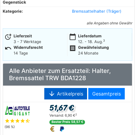
Gegenstück
Kategorie:
Bremssattelhalter (Träger)
alle Angaben ohne Gewähr
more_time
calendar_today
Lieferzeit
Lieferdatum
3
3 - 7 Werktage
12. - 18. Aug.
undo
receipt
Widerrufsrecht
Gewährleistung
14 Tage
24 Monate
Alle Anbieter zum Ersatzteil: Halter,
Bremssattel TRW BDA1228
arrow_downward
Artikelpreis
Gesamtpreis
51,67 €
2
Versand: 6,90 €
star
star
star
star
star_half
Bester Preis 58,57 €
(96 %)