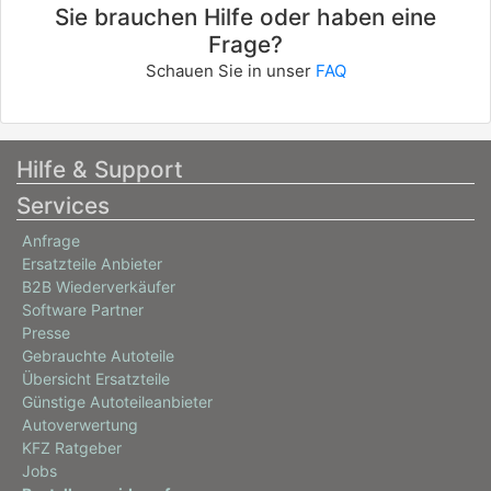
Sie brauchen Hilfe oder haben eine
Frage?
Schauen Sie in unser
FAQ
Hilfe & Support
Services
Anfrage
Ersatzteile Anbieter
B2B Wiederverkäufer
Software Partner
Presse
Gebrauchte Autoteile
Übersicht Ersatzteile
Günstige Autoteileanbieter
Autoverwertung
KFZ Ratgeber
Jobs