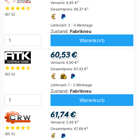
2
Versand: 6,95 €
star
star
star
star
star_half
2
Gesamtpreis: 66,37 €
(97 %)
Lieferzeit: 2 - 4 Werktage
Zustand:
Fabrikneu
Warenkorb
60,53 €
2
Versand: 6,90 €
star
star
star
star
star_half
2
Gesamtpreis: 67,43 €
(93 %)
Lieferzeit: 1 - 2 Werktage
Zustand:
Fabrikneu
Warenkorb
61,74 €
2
Versand: 5,95 €
star
star
star
star
star_half
2
Gesamtpreis: 67,69 €
(95 %)