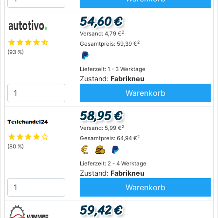
54,60 €
2
Versand: 4,79 €
star
star
star
star
star_half
2
Gesamtpreis: 59,39 €
(93 %)
Lieferzeit: 1 - 3 Werktage
Zustand:
Fabrikneu
Warenkorb
58,95 €
2
Versand: 5,99 €
star
star
star
star
star_outline
2
Gesamtpreis: 64,94 €
(80 %)
Lieferzeit: 2 - 4 Werktage
Zustand:
Fabrikneu
Warenkorb
59,42 €