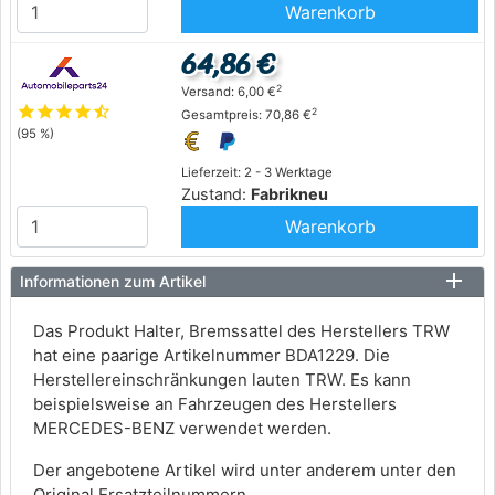
Warenkorb
64,86 €
2
Versand: 6,00 €
star
star
star
star
star_half
2
Gesamtpreis: 70,86 €
(95 %)
Lieferzeit: 2 - 3 Werktage
Zustand:
Fabrikneu
Warenkorb
Informationen zum Artikel
Das Produkt Halter, Bremssattel des Herstellers TRW
hat eine paarige Artikelnummer BDA1229. Die
Herstellereinschränkungen lauten TRW. Es kann
beispielsweise an Fahrzeugen des Herstellers
MERCEDES-BENZ verwendet werden.
Der angebotene Artikel wird unter anderem unter den
Original Ersatzteilnummern