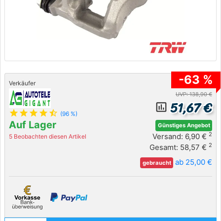
-63 %
Verkäufer
UVP: 138,90 €
51,67 €
insert_chart_outlined
star
star
star
star
star_half
(96 %)
Auf Lager
Günstiges Angebot
2
Versand: 6,90 €
5 Beobachten diesen Artikel
2
Gesamt: 58,57 €
ab 25,00 €
gebraucht