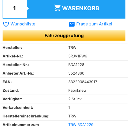
shopping_cart
WARENKORB
favorite_border
email
Wunschliste
Frage zum Artikel
Fahrzeugprüfung
Hersteller:
TRW
Artikel-Nr.:
3RJV1PW6
Hersteller-Nr.:
BDA1228
Anbieter Art.-Nr.:
5524860
EAN:
3322938443917
Zustand:
Fabrikneu
Verfügbar:
2 Stück
Verkaufseinheit:
1
Herstellereinschränkung:
TRW
Artikelnummer zum
TRW BDA1229