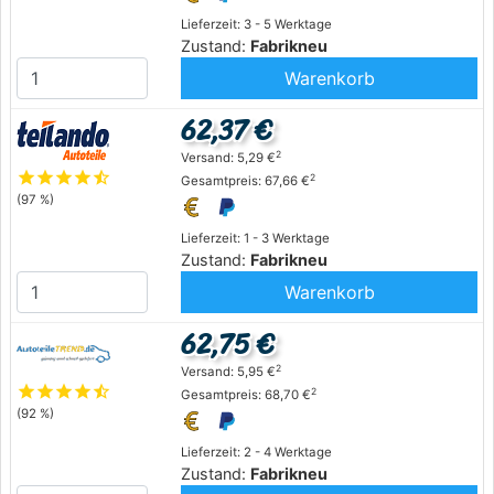
Lieferzeit: 3 - 5 Werktage
Zustand:
Fabrikneu
Warenkorb
62,37 €
2
Versand: 5,29 €
star
star
star
star
star_half
2
Gesamtpreis: 67,66 €
(97 %)
Lieferzeit: 1 - 3 Werktage
Zustand:
Fabrikneu
Warenkorb
62,75 €
2
Versand: 5,95 €
star
star
star
star
star_half
2
Gesamtpreis: 68,70 €
(92 %)
Lieferzeit: 2 - 4 Werktage
Zustand:
Fabrikneu