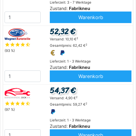
Lieferzeit: 3 - 7 Werktage
Zustand:
Fabrikneu
Warenkorb
52,32 €
2
Versand: 10,10 €
star
star
star
star
star_half
2
Gesamtpreis: 62,42 €
(93 %)
Lieferzeit: 1 - 3 Werktage
Zustand:
Fabrikneu
Warenkorb
54,37 €
2
Versand: 4,90 €
star
star
star
star
star_half
2
Gesamtpreis: 59,27 €
(97 %)
Lieferzeit: 1 - 3 Werktage
Zustand:
Fabrikneu
Warenkorb