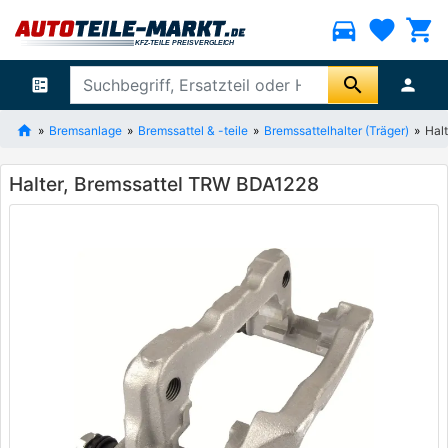
directions_car
favorite
shopping_cart
search
ballot
person
Bremsanlage
Bremssattel & -teile
Bremssattelhalter (Träger)
Hal
Halter, Bremssattel TRW BDA1228