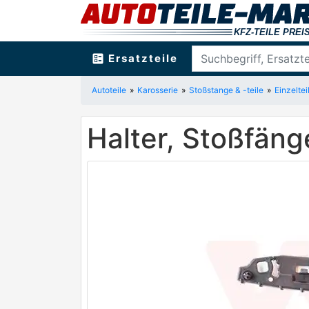
ballot
Ersatzteile
Autoteile
Karosserie
Stoßstange & -teile
Einzeltei
Halter, Stoßfän