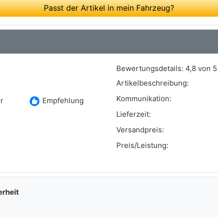
Passt der Artikel in mein Fahrzeug?
Bewertungsdetails:
4,8 von 5
Artikelbeschreibung:
Kommunikation:
recommend
r
Empfehlung
Lieferzeit:
Versandpreis:
Preis/Leistung:
erheit