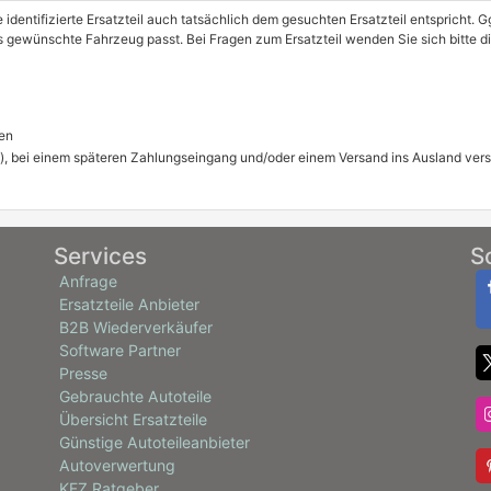
e identifizierte Ersatzteil auch tatsächlich dem gesuchten Ersatzteil entspricht.
as gewünschte Fahrzeug passt. Bei Fragen zum Ersatzteil wenden Sie sich bitte 
en
), bei einem späteren Zahlungseingang und/oder einem Versand ins Ausland ver
Services
S
Anfrage
Ersatzteile Anbieter
B2B Wiederverkäufer
Software Partner
Presse
Gebrauchte Autoteile
Übersicht Ersatzteile
Günstige Autoteileanbieter
Autoverwertung
KFZ Ratgeber