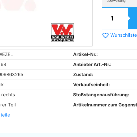
favorite_border
Wunschliste
WEZEL
Artikel-Nr.:
568
Anbieter Art.-Nr.:
909863265
Zustand:
ck
Verkaufseinheit:
 rechts
Stoßstangenausführung:
rer Teil
Artikelnummer zum Gegens
teile