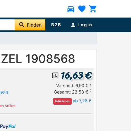
directions_car
favorite
shopping_cart
search
Finden
B2B
person
Login
WEZEL 1908568
16,63 €
insert_chart_outlined
2
Versand: 6,90 €
2
Gesamt: 23,53 €
(96 %)
ab 7,26 €
fabrikneu
n Artikel