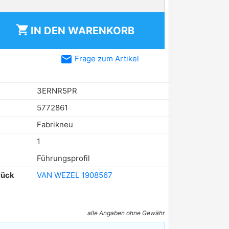
shopping_cart
IN DEN
WARENKORB
email
Frage zum Artikel
3ERNR5PR
5772861
Fabrikneu
1
Führungsprofil
tück
VAN WEZEL 1908567
alle Angaben ohne Gewähr