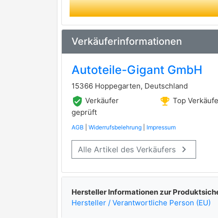
Verkäuferinformationen
Autoteile-Gigant GmbH
15366 Hoppegarten, Deutschland
verified_user
emoji_events
Verkäufer
Top Verkäufe
geprüft
AGB
|
Widerrufsbelehrung
|
Impressum
keyboard_arrow_right
Alle Artikel des Verkäufers
Hersteller Informationen zur Produktsich
Hersteller / Verantwortliche Person (EU)