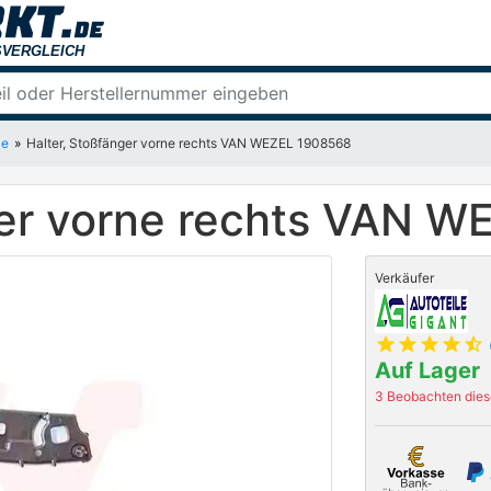
le
Halter, Stoßfänger vorne rechts VAN WEZEL 1908568
ger vorne rechts VAN 
Verkäufer
star
star
star
star
star_half
Auf Lager
3 Beobachten diese