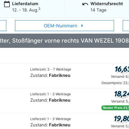
calendar_today
undo
Lieferdatum
Widerrufsrecht
3
12. - 18. Aug.
14 Tage
arrow_right
OEM-Nummern
Halter, Stoßfänger vorne rechts VAN WEZEL 190
16,6
Lieferzeit: 3 - 7 Werktage
Zustand:
Fabrikneu
Versand: 6
Gesamtpreis: 23,
18,2
Lieferzeit: 1 - 3 Werktage
Zustand:
Fabrikneu
Versand: 5
Bester Preis 23,
19,8
Lieferzeit: 1 - 3 Werktage
Zustand:
Fabrikneu
Versand: 5