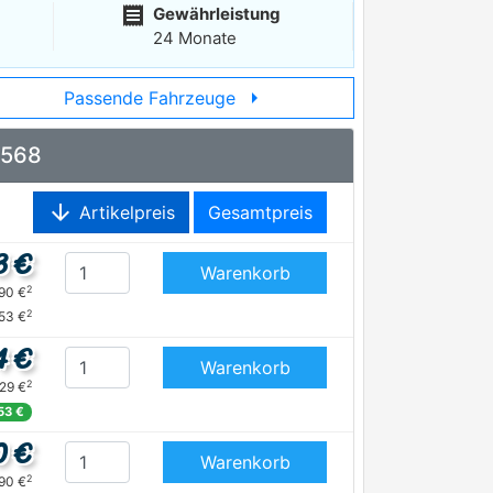
receipt
Gewährleistung
24 Monate
arrow_right
Passende Fahrzeuge
8568
arrow_downward
Artikelpreis
Gesamtpreis
3 €
Warenkorb
2
,90 €
2
53 €
4 €
Warenkorb
2
,29 €
53 €
0 €
Warenkorb
2
,90 €