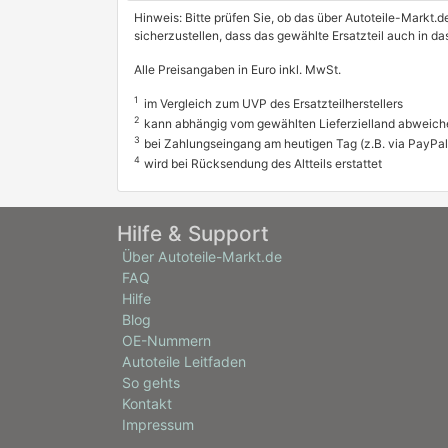
Hinweis: Bitte prüfen Sie, ob das über Autoteile-Markt.d
sicherzustellen, dass das gewählte Ersatzteil auch in d
Alle Preisangaben in Euro inkl. MwSt.
1
im Vergleich zum UVP des Ersatzteilherstellers
2
kann abhängig vom gewählten Lieferzielland abweich
3
bei Zahlungseingang am heutigen Tag (z.B. via PayPal
4
wird bei Rücksendung des Altteils erstattet
Hilfe & Support
Über Autoteile-Markt.de
FAQ
Hilfe
Blog
OE-Nummern
Autoteile Leitfaden
So gehts
Kontakt
Impressum