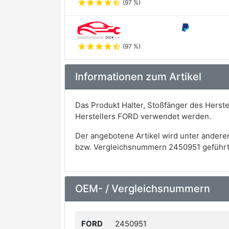
star
star
star
star
star_half
(97 %)
star
star
star
star
star_half
(97 %)
Informationen zum Artikel
Das Produkt Halter, Stoßfänger des Herst
Herstellers FORD verwendet werden.
Der angebotene Artikel wird unter andere
bzw. Vergleichsnummern 2450951 geführt
OEM- / Vergleichsnummern
FORD
2450951