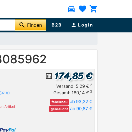
directions_car
favorite
shopping_cart
search
Finden
B2B
person
Login
 3085962
174,85 €
insert_chart_outlined
2
Versand: 5,29 €
2
Gesamt: 180,14 €
(97 %)
ab 93,22 €
fabrikneu
n Artikel
ab 90,87 €
gebraucht