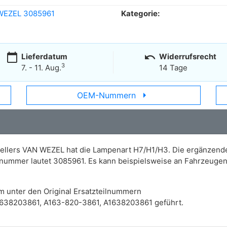
WEZEL 3085961
Kategorie:
calendar_today
undo
Lieferdatum
Widerrufsrecht
3
7. - 11. Aug.
14 Tage
arrow_right
OEM-Nummern
ellers VAN WEZEL hat die Lampenart H7/H1/H3. Die ergänzenden
kelnummer lautet 3085961. Es kann beispielsweise an Fahrzeu
m unter den Original Ersatzteilnummern
638203861, A163-820-3861, A1638203861 geführt.