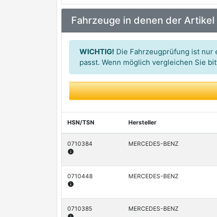
PRASCO
Fahrzeuge in denen der Artikel
SCHLIECKMANN
WICHTIG!
Die Fahrzeugprüfung ist nur e
passt. Wenn möglich vergleichen Sie b
HSN/TSN
Hersteller
0710384
MERCEDES-BENZ
info
0710448
MERCEDES-BENZ
info
0710385
MERCEDES-BENZ
info