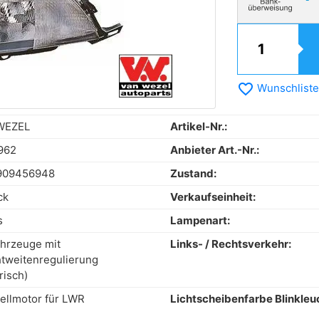
favorite_border
Wunschliste
WEZEL
Artikel-Nr.:
962
Anbieter Art.-Nr.:
909456948
Zustand:
ck
Verkaufseinheit:
s
Lampenart:
ahrzeuge mit
Links- / Rechtsverkehr:
tweitenregulierung
risch)
tellmotor für LWR
Lichtscheibenfarbe Blinkleu