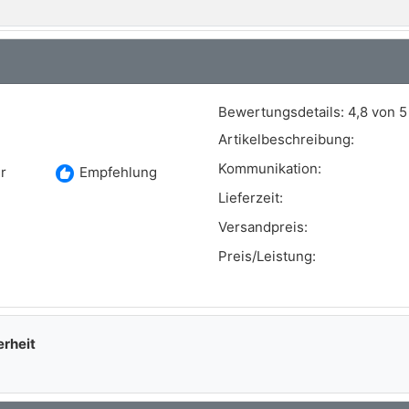
M-CLASS (W163)
ML 430 (163.172)
M-CLASS (W163)
ML 55 AMG (163.174)
Bewertungsdetails:
4,8 von 5
Artikelbeschreibung:
Kommunikation:
recommend
r
Empfehlung
Lieferzeit:
Versandpreis:
Preis/Leistung:
erheit