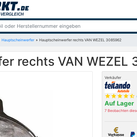
Hauptscheinwerfer
Hauptscheinwerfer rechts VAN WEZEL 3085962
fer rechts VAN WEZEL
Verkäufer
star
star
star
star
star_half
Auf Lager
7 Beobachten diese