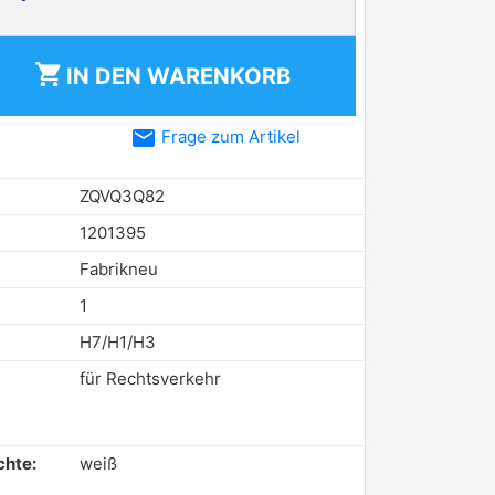
shopping_cart
IN DEN
WARENKORB
email
Frage zum Artikel
ZQVQ3Q82
1201395
Fabrikneu
1
H7/H1/H3
für Rechtsverkehr
chte:
weiß