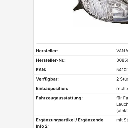
Hersteller:
VAN 
Hersteller-Nr.:
3085
EAN:
5410
Verfügbar:
2 Stü
Einbauposition:
recht
Fahrzeugausstattung:
für F
Leuch
(elekt
Ergänzungsartikel / Ergänzende
mit S
Info 2: