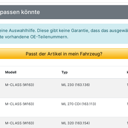
Art.-Nr.: ME8204913
 passen könnte
Art.-Nr.: 50161122
ine Auswahlhilfe. Diese gibt keine Garantie, dass das ausgewäh
itte vorhandene OE-Teilenummern.
Passt der Artikel in mein Fahrzeug?
Modell
Typ
M-CLASS (W163)
ML 230 (163.136)
M-CLASS (W163)
ML 270 CDI (163.113)
M-CLASS (W163)
ML 320 (163.154)