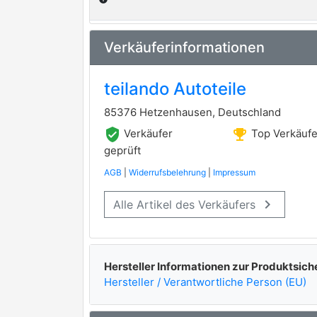
0710415
MERCEDES-BENZ
Verkäuferinformationen
info
0710449
MERCEDES-BENZ
teilando Autoteile
info
85376 Hetzenhausen, Deutschland
verified_user
emoji_events
Verkäufer
Top Verkäufe
geprüft
AGB
|
Widerrufsbelehrung
|
Impressum
keyboard_arrow_right
Alle Artikel des Verkäufers
Hersteller Informationen zur Produktsich
Hersteller / Verantwortliche Person (EU)