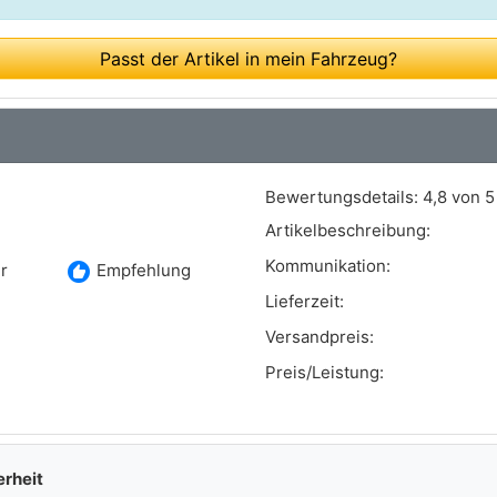
Passt der Artikel in mein Fahrzeug?
Bewertungsdetails:
4,8 von 5
Artikelbeschreibung:
Kommunikation:
recommend
r
Empfehlung
Lieferzeit:
Versandpreis:
Preis/Leistung:
erheit