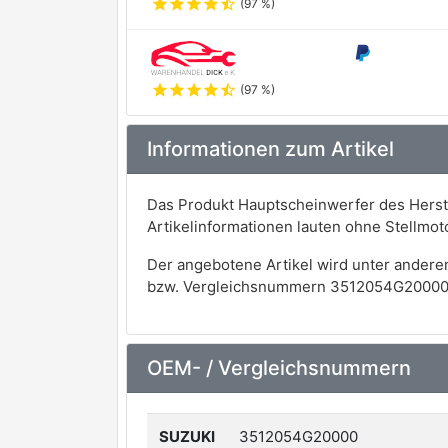
star
star
star
star
star_half
(97 %)
star
star
star
star
star_half
(97 %)
Informationen zum Artikel
Das Produkt Hauptscheinwerfer des Herst
Artikelinformationen lauten ohne Stellmo
Der angebotene Artikel wird unter andere
bzw. Vergleichsnummern 3512054G20000
OEM- / Vergleichsnummern
SUZUKI
3512054G20000