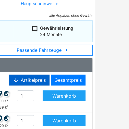
Hauptscheinwerfer
alle Angaben ohne Gewähr
receipt
Gewährleistung
24 Monate
arrow_right
Passende Fahrzeuge
arrow_downward
Artikelpreis
Gesamtpreis
9 €
Warenkorb
2
,90 €
2
39 €
0 €
Warenkorb
2
,29 €