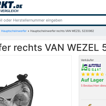
Hauptscheinwerfer
Hauptscheinwerfer rechts VAN WEZEL 5230962
fer rechts VAN WEZEL
Verkäufer
star
star
star
star
star_half
Auf Lager
5 Beobachten diese