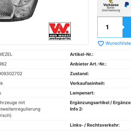
favorite_border
Wunschliste
WEZEL
Artikel-Nr.:
962
Anbieter Art.-Nr.:
909302702
Zustand:
ck
Verkaufseinheit:
s
Lampenart:
ahrzeuge mit
Ergänzungsartikel / Ergänz
tweitenregulierung
Info 2:
risch)
Links- / Rechtsverkehr: