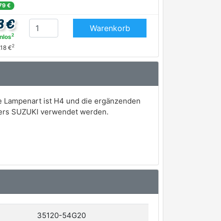
79 €
8 €
Warenkorb
2
nlos
2
,18 €
e Lampenart ist H4 und die ergänzenden
llers SUZUKI verwendet werden.
35120-54G20