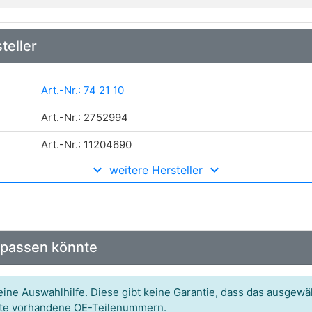
teller
Art.-Nr.: 74 21 10
Art.-Nr.: 2752994
Art.-Nr.: 11204690
weitere Hersteller
Art.-Nr.: 6440080
Art.-Nr.: 50826112
Art.-Nr.: 5230942
 passen könnte
ine Auswahlhilfe. Diese gibt keine Garantie, dass das ausgewäh
itte vorhandene OE-Teilenummern.