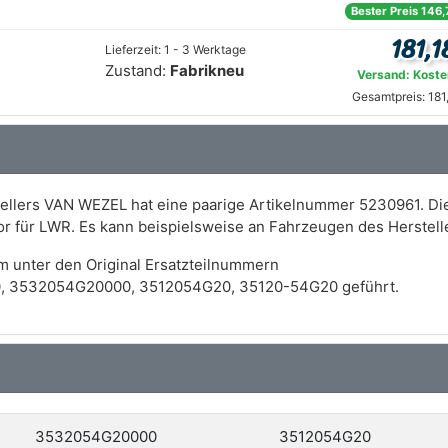
Bester Preis 146,
181,1
Lieferzeit: 1 - 3 Werktage
Zustand:
Fabrikneu
Versand: Koste
Gesamtpreis: 181
ellers VAN WEZEL hat eine paarige Artikelnummer 5230961. Di
tor für LWR. Es kann beispielsweise an Fahrzeugen des Herste
m unter den Original Ersatzteilnummern
, 3532054G20000, 3512054G20, 35120-54G20 geführt.
3532054G20000
3512054G20