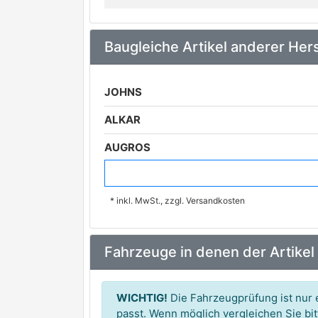
Baugleiche Artikel anderer Hers
JOHNS
ALKAR
AUGROS
DIEDERICHS
* inkl. MwSt., zzgl. Versandkosten
SCHLIECKMANN
VAN WEZEL
Fahrzeuge in denen der Artikel
WICHTIG!
Die Fahrzeugprüfung ist nur e
passt. Wenn möglich vergleichen Sie b