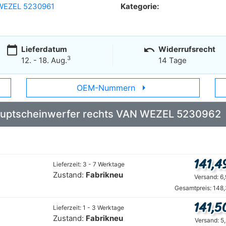
WEZEL 5230961
Kategorie:
calendar_today
undo
Lieferdatum
Widerrufsrecht
3
12. - 18. Aug.
14 Tage
arrow_right
OEM-Nummern
 Hauptscheinwerfer rechts VAN WEZEL 5230962
141,4
Lieferzeit: 3 - 7 Werktage
Zustand:
Fabrikneu
Versand: 6
Gesamtpreis: 148,
141,5
Lieferzeit: 1 - 3 Werktage
Zustand:
Fabrikneu
Versand: 5