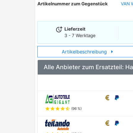
Artikelnummer zum Gegenstück
VAN 
more_time
Lieferzeit
3 - 7 Werktage
arrow_right
Artikelbeschreibung
Alle Anbieter zum Ersatzteil:
star
star
star
star
star_half
(96 %)