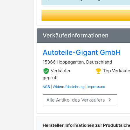
Verkäuferinformationen
Autoteile-Gigant GmbH
15366 Hoppegarten, Deutschland
verified_user
emoji_events
Verkäufer
Top Verkäufe
geprüft
AGB
|
Widerrufsbelehrung
|
Impressum
keyboard_arrow_right
Alle Artikel des Verkäufers
Hersteller Informationen zur Produktsich