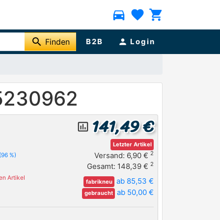
directions_car
favorite
shopping_cart
search
Finden
B2B
person
Login
 5230962
141,49 €
insert_chart_outlined
Letzter Artikel
2
Versand: 6,90 €
(96 %)
2
Gesamt: 148,39 €
n Artikel
ab 85,53 €
fabrikneu
ab 50,00 €
gebraucht