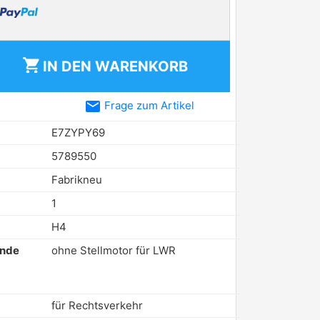
shopping_cart
IN DEN
WARENKORB
email
Frage zum Artikel
E7ZYPY69
5789550
Fabrikneu
1
H4
ende
ohne Stellmotor für LWR
für Rechtsverkehr